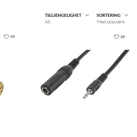
TILGJENGELIGHET
SORTERING
Alt
Mest populære
99
28