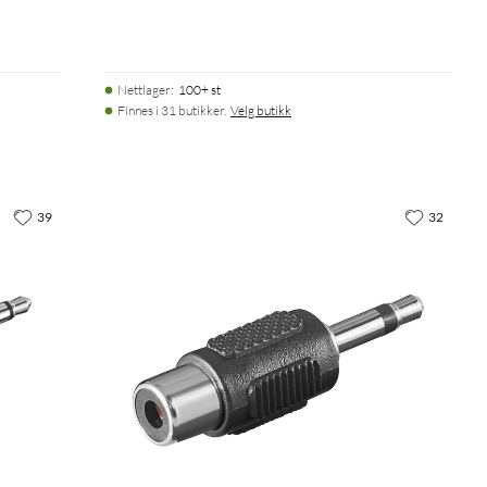
Nettlager
:
100+ st
Finnes i 31 butikker.
Velg butikk
39
32