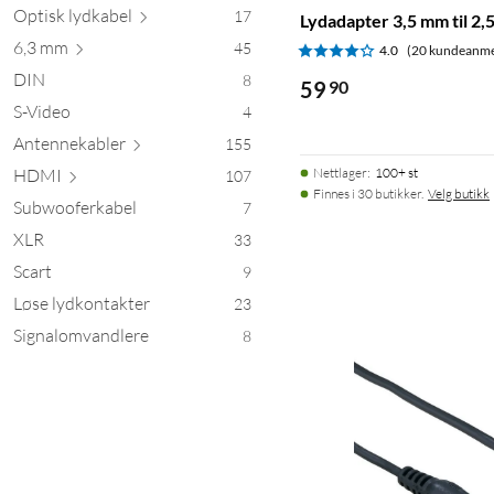
Optisk lyd
kabel
17
Lydadapter 3,5 mm til 2
6,3 mm
45
4.0
(20 kundeanme
DIN
8
59
90
S-Video
4
Antennek
abler
155
HDMI
Nettlager
:
100+ st
107
Finnes i 30 butikker.
Velg butikk
Subwooferkabel
7
XLR
33
Scart
9
Løse lydkontakter
23
Signalomvandlere
8