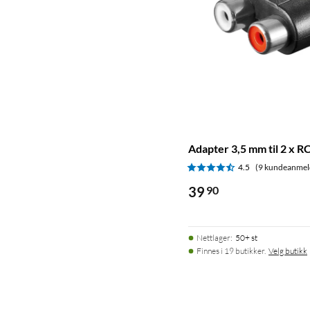
Adapter 3,5 mm til 2 x R
4.5
(9 kundeanmel
39
90
Nettlager
:
50+ st
Finnes i 19 butikker.
Velg butikk