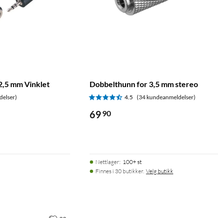
2,5 mm Vinklet
Dobbelthunn for 3,5 mm stereo
delser)
4.5
(34 kundeanmeldelser)
69
90
Nettlager
:
100+ st
Finnes i 30 butikker.
Velg butikk