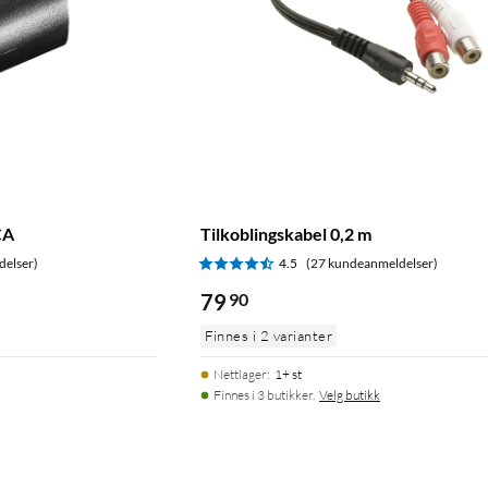
CA
Tilkoblingskabel 0,2 m
delser)
4.5
(27 kundeanmeldelser)
79
90
Finnes i 2 varianter
Nettlager
:
1+ st
Finnes i 3 butikker.
Velg butikk