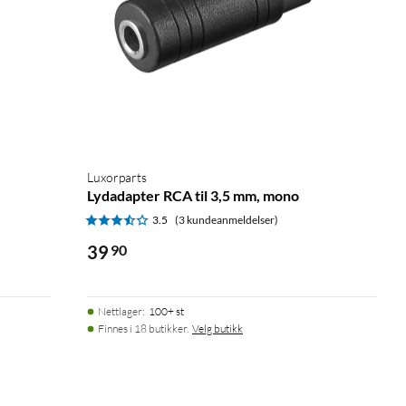
Luxorparts
Lydadapter RCA til 3,5 mm, mono
3.5
(3 kundeanmeldelser)
39
90
Nettlager
:
100+ st
Finnes i 18 butikker.
Velg butikk