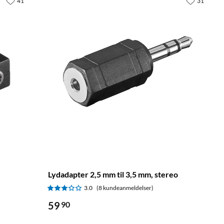
41
31
Lydadapter 2,5 mm til 3,5 mm, stereo
3.0
(8 kundeanmeldelser)
59
90