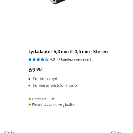
Lydadapter 6,3 mm til 3,5 mm - Stereo
4.0
(7 kundeanmeldelser)
69
90
For stereolyd
Fungerer også for mono
Nettlager
:
1 st
Finnes i 1 butikk.
Velg butikk