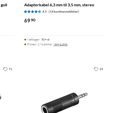
 gull
Adapterkabel 6,3 mm til 3,5 mm, stereo
4.5
(14 kundeanmeldelser)
69
90
Nettlager
:
50+ st
Finnes i 17 butikker.
Velg butikk
71
19