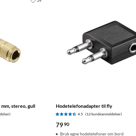
29
 mm, stereo, gull
Hodetelefonadapter til fly
delser)
4.5
(12 kundeanmeldelser)
79
90
Bruk egne hodetelefoner om bord