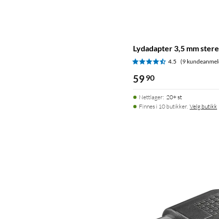
Lydadapter 3,5 mm stere
4.5
(9 kundeanmel
59
90
Nettlager
:
20+ st
Finnes i 10 butikker.
Velg butikk