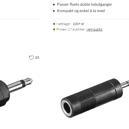
Passer flyets doble lydutganger
Kompakt og enkel å ta med
Nettlager
:
100+ st
Finnes i 27 butikker.
Velg butikk
25