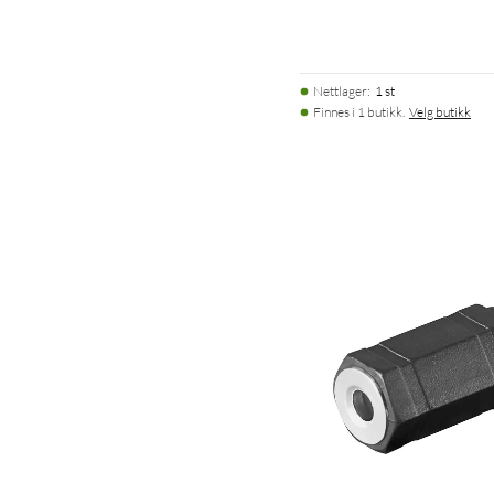
Nettlager
:
1 st
Finnes i 1 butikk.
Velg butikk