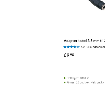
Adapterkabel 3,5 mm til 
4.0
(8 kundeanmel
69
90
Nettlager
:
100+ st
Finnes i 25 butikker.
Velg butikk