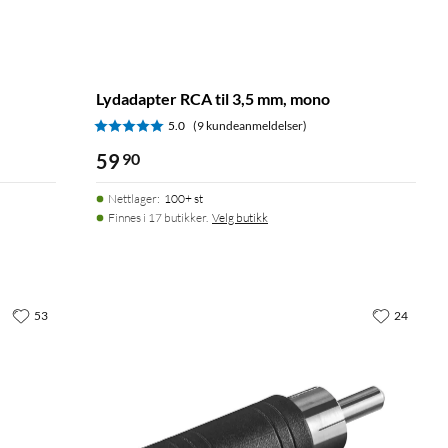
Lydadapter RCA til 3,5 mm, mono
5.0
(9 kundeanmeldelser)
59
90
Nettlager
:
100+ st
Finnes i 17 butikker.
Velg butikk
53
24