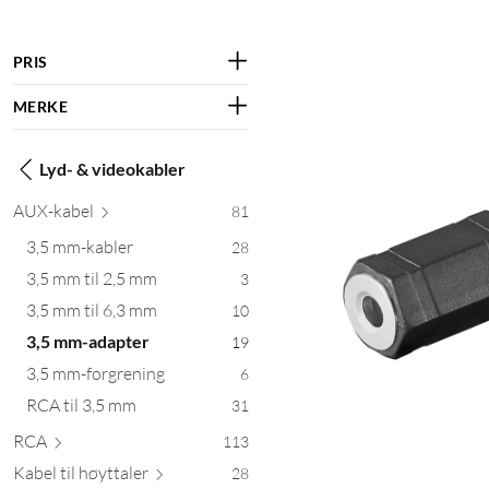
PRIS
MERKE
Lyd- & videokabler
AUX-
kabel
81
3,5 mm-kabler
28
3,5 mm til 2,5 mm
3
3,5 mm til 6,3 mm
10
3,5 mm-adapter
19
3,5 mm-forgrening
6
RCA til 3,5 mm
31
RCA
113
Kabel til høyt
taler
28