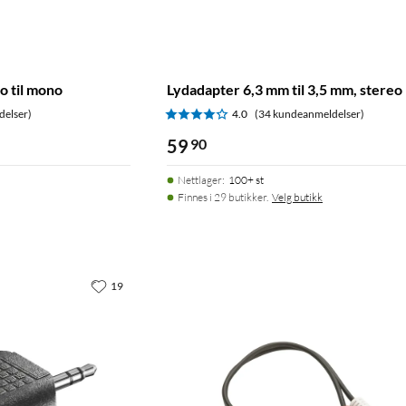
o til mono
Lydadapter 6,3 mm til 3,5 mm, stereo
delser)
4.0
(34 kundeanmeldelser)
59
90
Nettlager
:
100+ st
Finnes i 29 butikker.
Velg butikk
19