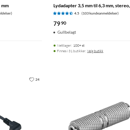
,5 mm
Lydadapter 3,5 mm til 6,3 mm, stereo,
ldelser)
4.5
(103 kundeanmeldelser)
79
90
Gullbelagt
Nettlager
:
100+ st
Finnes i 31 butikker.
Velg butikk
24