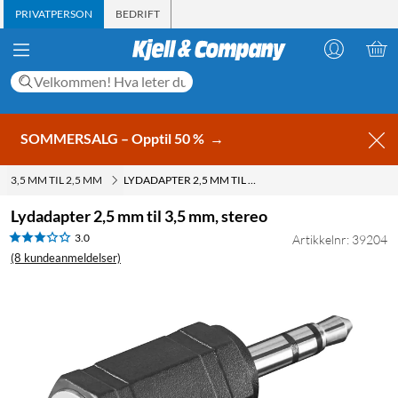
PRIVATPERSON
BEDRIFT
SOMMERSALG – Opptil 50 %
→
3,5 MM TIL 2,5 MM
LYDADAPTER 2,5 MM TIL 3,5 MM, STEREO
Lydadapter 2,5 mm til 3,5 mm, stereo
3.0
Artikkelnr: 39204
(8 kundeanmeldelser)