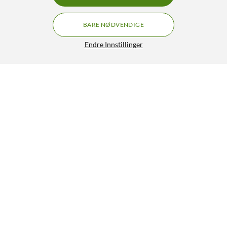
BARE NØDVENDIGE
Endre Innstillinger
Lydadapter 2,5 mm til 3,5 mm, stereo
59,90
3/5
HENT
LEGG I HANDLEKURV
Lignende produkter