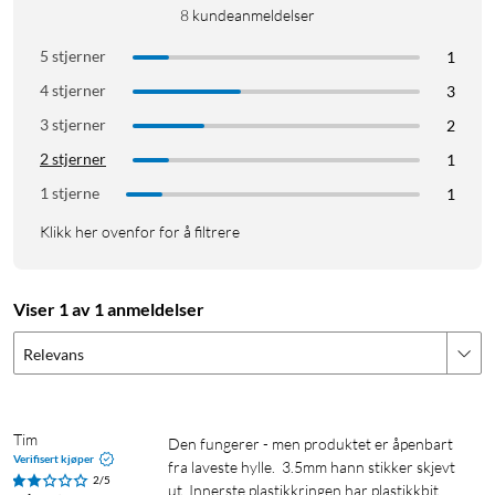
8
kundeanmeldelser
5 stjerner
1
4 stjerner
3
3 stjerner
2
2 stjerner
1
1 stjerne
1
Klikk her ovenfor for å filtrere
Viser 1 av 1 anmeldelser
Relevans
Tim
Den fungerer - men produktet er åpenbart 
Verifisert kjøper
fra laveste hylle.  3.5mm hann stikker skjevt 
2/5
ut. Innerste plastikkringen har plastikkbit 