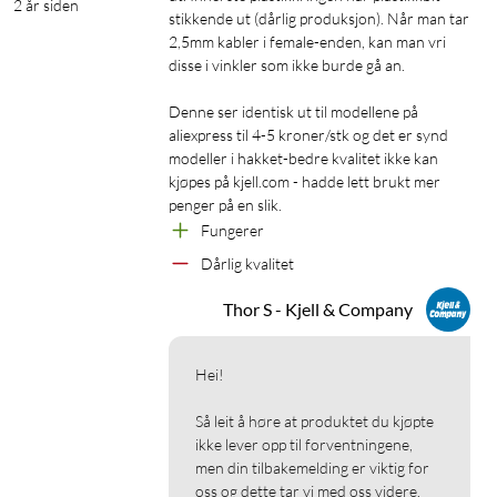
2 år siden
stikkende ut (dårlig produksjon). Når man tar 
2,5mm kabler i female-enden, kan man vri 
disse i vinkler som ikke burde gå an. 

Denne ser identisk ut til modellene på 
aliexpress til 4-5 kroner/stk og det er synd 
modeller i hakket-bedre kvalitet ikke kan 
kjøpes på kjell.com - hadde lett brukt mer 
Fungerer
Dårlig kvalitet
Thor S - Kjell & Company
Hei!

Så leit å høre at produktet du kjøpte 
ikke lever opp til forventningene, 
men din tilbakemelding er viktig for 
oss og dette tar vi med oss videre.
