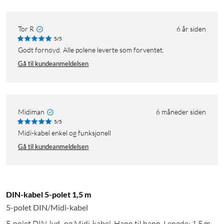
Tor R
6 år siden
5/5
Godt fornøyd. Alle polene leverte som forventet.
Gå til kundeanmeldelsen
Midiman
6 måneder siden
5/5
Midi-kabel enkel og funksjonell
Gå til kundeanmeldelsen
DIN-kabel 5-polet 1,5 m
5-polet DIN/Midi-kabel
5-polet DIN-lyd- og Midi-kabel. Hann til hann. Lengde: 1,5 m.