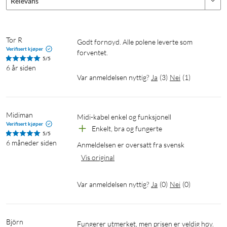
Relevans
Tor R
Godt fornøyd. Alle polene leverte som 
Verifisert kjøper
forventet. 
5/5
6 år siden
Var anmeldelsen nyttig?
Ja
(
3
)
Nei
(
1
)
Midiman
Midi-kabel enkel og funksjonell
Verifisert kjøper
Enkelt, bra og fungerte
5/5
6 måneder siden
Anmeldelsen er oversatt fra svensk
Vis original
Var anmeldelsen nyttig?
Ja
(
0
)
Nei
(
0
)
Björn
Fungerer utmerket, men prisen er veldig høy. 