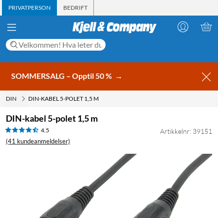
PRIVATPERSON
BEDRIFT
SOMMERSALG – Opptil 50 %
→
DIN
DIN-KABEL 5-POLET 1,5 M
DIN-kabel 5-polet 1,5 m
4.5
Artikkelnr: 39151
(41 kundeanmeldelser)