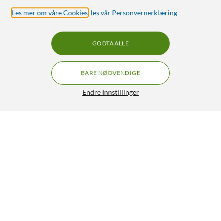
Les mer om våre Cookies
,
les vår Personvernerklæring
GODTA ALLE
BARE NØDVENDIGE
Endre Innstillinger
DIN-kabel 5-polet 1,5 m
99,90
4.5/5
HENT
LEGG I HANDLEKURV