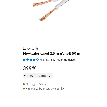
Luxorparts
Høyttalerkabel 2,5 mm², hvit 50 m
4.5
(146 kundeanmeldelser)
399
90
Finnes i 3 varianter
Nettlager
:
50+ st
Finnes i 27 butikker.
Velg butikk