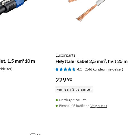
Luxorparts
et, 1,5 mm² 10 m
Høyttalerkabel 2,5 mm², hvit 25 m
ldelser)
4.5
(146 kundeanmeldelser)
229
90
Finnes i 3 varianter
Nettlager
:
50+ st
Finnes i 26 butikker.
Velg butikk