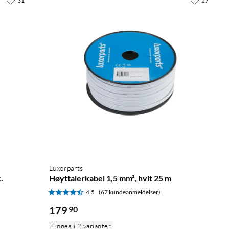
31
27
Luxorparts
.
Høyttalerkabel 1,5 mm², hvit 25 m
4.5
(67 kundeanmeldelser)
179
90
Finnes i 2 varianter