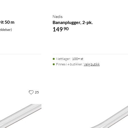
Nedis
it 50 m
Bananplugger, 2-pk.
149
90
ldelser)
Nettlager
:
100+ st
Finnes i 4 butikker.
Velg butikk
25