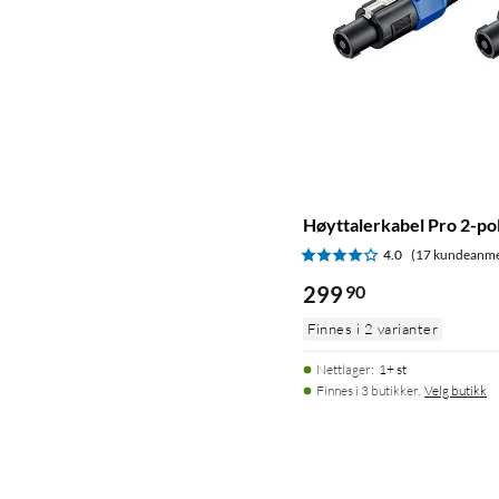
Høyttalerkabel Pro 2-pol
4.0
(17 kundeanme
299
90
Finnes i 2 varianter
Nettlager
:
1+ st
Finnes i 3 butikker.
Velg butikk