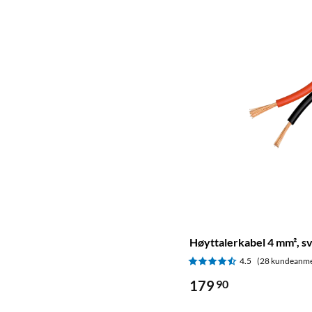
Høyttalerkabel 4 mm², s
4.5
(28 kundeanme
179
90