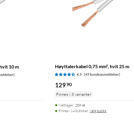
Høyttalerkabel 0,75 mm², hvit 25 m
hvit 10 m
4.5
(45 kundeanmeldelser)
eldelser)
129
90
Finnes i 3 varianter
Nettlager
:
20+ st
Finnes i 14 butikker.
Velg butikk