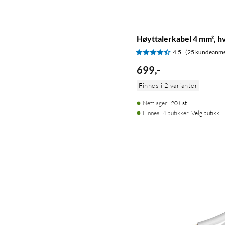
Høyttalerkabel 4 mm², hv
4.5
(25 kundeanme
699
,
-
Finnes i 2 varianter
Nettlager
:
20+ st
Finnes i 4 butikker.
Velg butikk