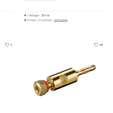
Nettlager
:
50+ st
Finnes i 19 butikker.
Velg butikk
1
39