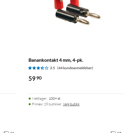
Banankontakt 4 mm, 4-pk.
3.5
(44 kundeanmeldelser)
59
90
Nettlager
:
100+ st
Finnes i 28 butikker.
Velg butikk