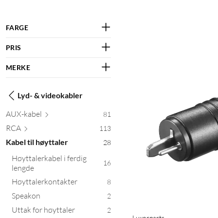
FARGE
PRIS
MERKE
Lyd- & videokabler
AUX-
kabel
81
RCA
113
Kabel til høyttaler
28
Høyttalerkabel i ferdig
16
lengde
Høyttalerkontakter
8
Speakon
2
Uttak for høyttaler
2
Luxorparts