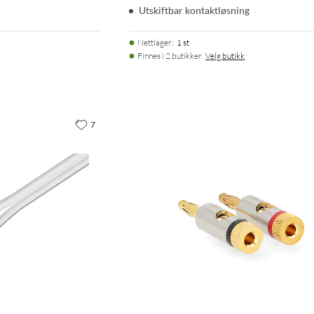
Utskiftbar kontaktløsning
Nettlager
:
1 st
Finnes i 2 butikker.
Velg butikk
7