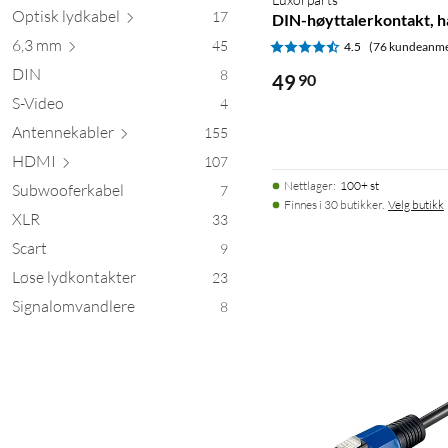
Optisk lyd
kabel
17
DIN-høyttalerkontakt, h
6,3 mm
45
4.5
(76 kundeanme
DIN
8
49
90
S-Video
4
Antennek
abler
155
HDMI
107
Nettlager
:
100+ st
Subwooferkabel
7
Finnes i 30 butikker.
Velg butikk
XLR
33
Scart
9
Løse lydkontakter
23
Signalomvandlere
8