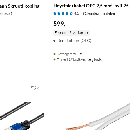
Høyttalerkabel OFC 2,5 mm², hvit 25
ann Skruetilkobling
4.5
(91 kundeanmeldelser)
ldelser)
599
,
-
Finnes i 3 varianter
Rent kobber (OFC)
Nettlager
:
50+ st
Finnes i 17 butikker.
Velg butikk
6