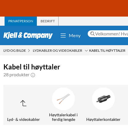
PRIVATPERSON
BEDRIFT
Meny
LYD OG BILDE
LYDKABLER OG VIDEOKABLER
KABEL TIL HØYTTALER
Kabel til høyttaler
28 produkter
Høyttalerkabel i
Lyd- & videokabler
ferdig lengde
Høyttalerkontakter