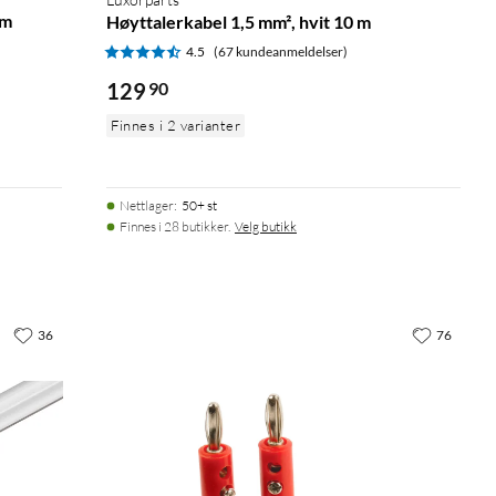
 m
Høyttalerkabel 1,5 mm², hvit 10 m
4.5
(67 kundeanmeldelser)
129
90
Finnes i 2 varianter
Nettlager
:
50+ st
Finnes i 28 butikker.
Velg butikk
36
76