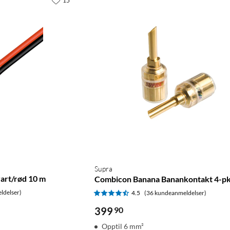
15
Supra
vart/rød 10 m
Combicon Banana Banankontakt 4-pk
ldelser)
4.5
(36 kundeanmeldelser)
399
90
Opptil 6 mm²