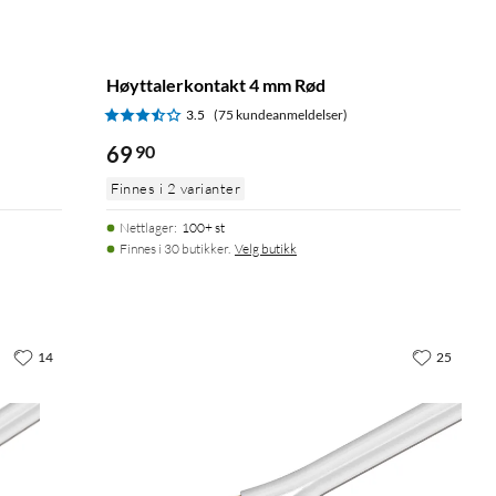
Høyttalerkontakt 4 mm Rød
3.5
(75 kundeanmeldelser)
69
90
Finnes i 2 varianter
Nettlager
:
100+ st
Finnes i 30 butikker.
Velg butikk
14
25