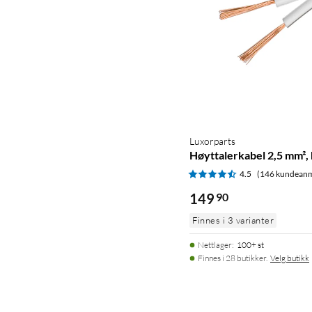
Luxorparts
Høyttalerkabel 2,5 mm², 
4.5
(146 kundeanm
149
90
Finnes i 3 varianter
Nettlager
:
100+ st
Finnes i 28 butikker.
Velg butikk