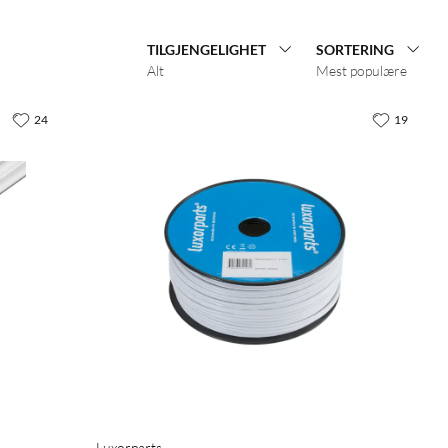
TILGJENGELIGHET
SORTERING
Alt
Mest populære
24
19
Luxorparts