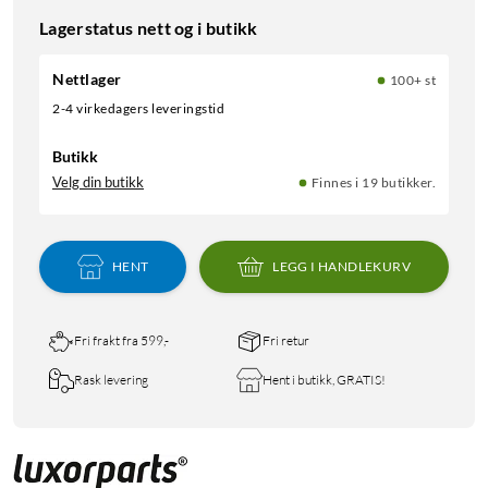
Lagerstatus nett og i butikk
Nettlager
100+ st
2-4 virkedagers leveringstid
Butikk
Velg din butikk
Finnes i 19 butikker.
HENT
LEGG I HANDLEKURV
Fri frakt fra 599,-
Fri retur
Rask levering
Hent i butikk, GRATIS!