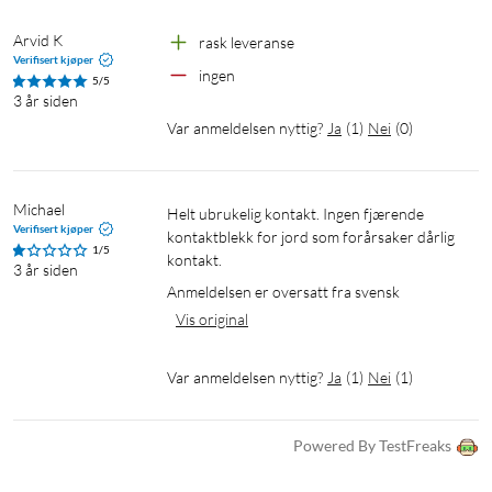
Arvid K
rask leveranse
Verifisert kjøper
ingen
5/5
3 år siden
Var anmeldelsen nyttig?
Ja
(
1
)
Nei
(
0
)
Michael
Helt ubrukelig kontakt. Ingen fjærende 
Verifisert kjøper
kontaktblekk for jord som forårsaker dårlig 
1/5
kontakt.
3 år siden
Anmeldelsen er oversatt fra svensk
Vis original
Var anmeldelsen nyttig?
Ja
(
1
)
Nei
(
1
)
Powered By TestFreaks