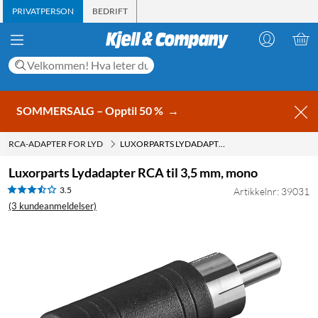
PRIVATPERSON
BEDRIFT
SOMMERSALG – Opptil 50 %
→
RCA-ADAPTER FOR LYD
LUXORPARTS LYDADAPTER RCA TIL 3,5 MM, MONO
Luxorparts Lydadapter RCA til 3,5 mm, mono
3.5
Artikkelnr: 39031
(3 kundeanmeldelser)