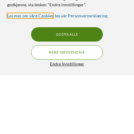
godkjenne, via lenken "Endre innstillinger".
Les mer om våre Cookies
,
les vår Personvernerklæring
GODTA ALLE
BARE NØDVENDIGE
Endre Innstillinger
Luxorparts Lydadapter RCA til 3,5 mm, mono
39,90
3.5/5
HENT
LEGG I HANDLEKURV