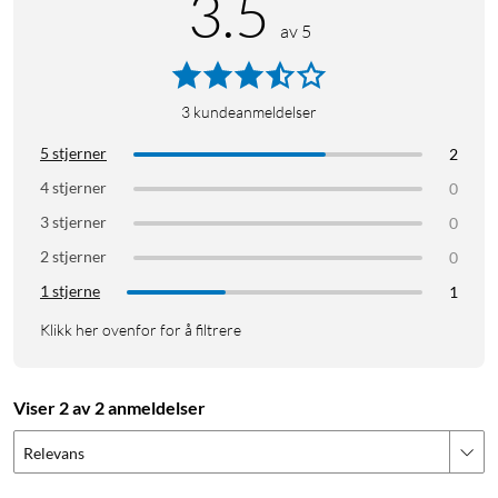
3.5
av 5
3
kundeanmeldelser
5 stjerner
2
4 stjerner
0
3 stjerner
0
2 stjerner
0
1 stjerne
1
Klikk her ovenfor for å filtrere
Viser 2 av 2 anmeldelser
Relevans