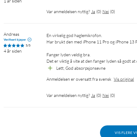
1 år siden
Var anmeldelsen nyttig?
Ja
(
0
)
Nei
(
0
)
Andreas
En virkelig god haglemikrofon.

Verifisert kjøper
Har brukt den med iPhone 11 Pro og iPhone 13 Pro i
5/5
4 år siden
Fanger lyden veldig bra.

Det er viktig å vite at den fanger lyden så godt at
Lett, God absorpsjonsevne
Anmeldelsen er oversatt fra svensk
Vis original
Var anmeldelsen nyttig?
Ja
(
0
)
Nei
(
0
)
VIS FLERE 