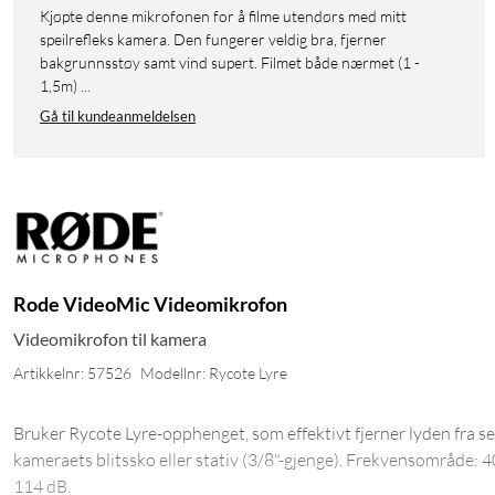
Kjøpte denne mikrofonen for å filme utendørs med mitt
speilrefleks kamera. Den fungerer veldig bra, fjerner
bakgrunnsstøy samt vind supert. Filmet både nærmet (1 -
1,5m) ...
Gå til kundeanmeldelsen
Rode VideoMic Videomikrofon
Videomikrofon til kamera
Artikkelnr: 57526
Modellnr: Rycote Lyre
Bruker Rycote Lyre-opphenget, som effektivt fjerner lyden fra 
kameraets blitssko eller stativ (3/8"-gjenge). Frekvensområde:
114 dB.