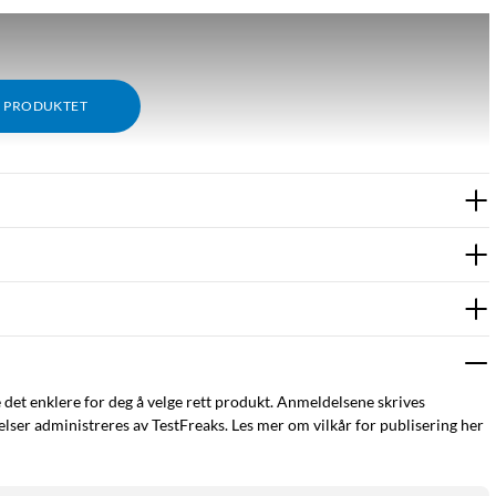
M PRODUKTET
e det enklere for deg å velge rett produkt. Anmeldelsene skrives
ser administreres av TestFreaks. Les mer om vilkår for publisering her