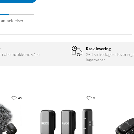
8 anmeldelser
r
Rask levering
r i alle butikkene våre.
2–4 virkedagers leverings
lagervarer
45
3