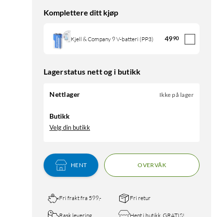
Komplettere ditt kjøp
49
90
Kjell & Company 9 V-batteri (PP3)
Lagerstatus nett og i butikk
Nettlager
Ikke på lager
Butikk
Velg din butikk
HENT
OVERVÅK
Fri frakt fra 599,-
Fri retur
Rask levering
Hent i butikk, GRATIS!