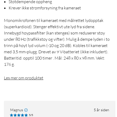
Støtdempende oppheng
Krever ikke strømforsyning fra kameraet
Monomikrofonen til kameraet med målrettet lydopptak
(superkardioid). Stenger effektivt ute lyd fra sidene.
Innebygd høypassfilter (kan stenges) som reduserer støy
under 80 Hz (trafikkstøy og vifter). Mulig å dempe lyden i to
trinn på høyt lyd volum (-10 og 20 dB). Kobles til kameraet
med 3,5 mm-plugg. Drevet av 9 V-batteriet (ikke inkludert).
Batteritid: opptil 100 timer . Mål: 248 x 80 x 98 mm. Vekt:
176 g.
Les mer om produktet
Magnus
5 år siden
5/5