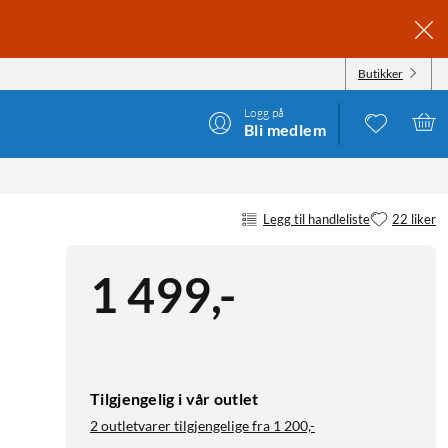
Butikker
Logg på
Bli medlem
Legg til handleliste
22 liker
1 499
,
-
Tilgjengelig i vår outlet
2 outletvarer tilgjengelige fra
1 200,-