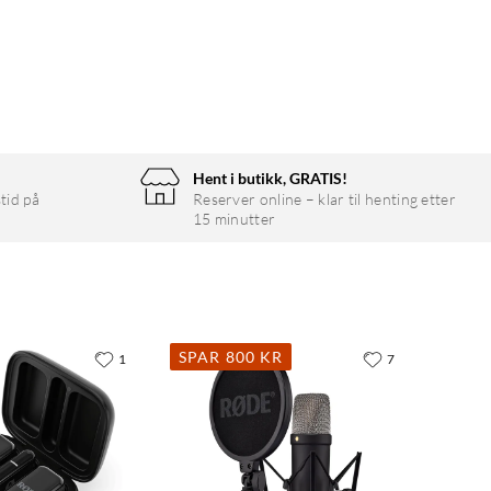
Hent i butikk, GRATIS!
tid på
Reserver online – klar til henting etter
15 minutter
SPAR 800 KR
1
7