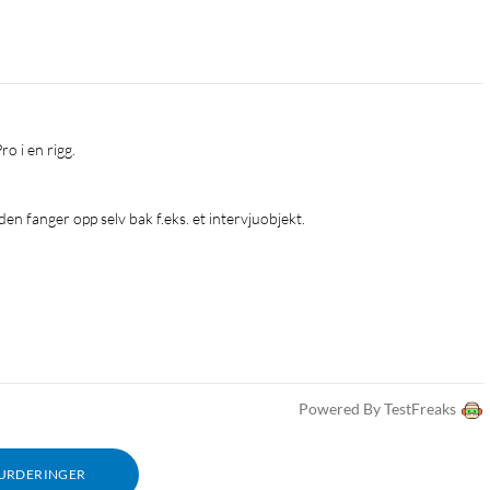
 en rigg.

 den fanger opp selv bak f.eks. et intervjuobjekt.
Powered By TestFreaks
VURDERINGER