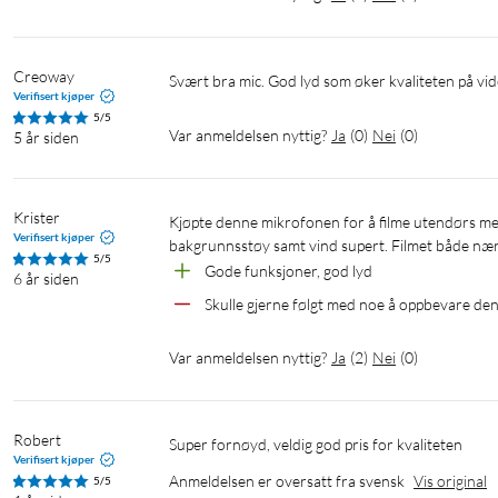
Creoway
Svært bra mic. God lyd som øker kvaliteten på vid
Verifisert kjøper
5/5
Var anmeldelsen nyttig?
Ja
(
0
)
Nei
(
0
)
5 år siden
Krister
Kjøpte denne mikrofonen for å filme utendørs med mitt speilrefleks kamera. Den fungerer veldig bra, fjerner 
Verifisert kjøper
bakgrunnsstøy samt vind supert. Filmet både nærm
5/5
Gode funksjoner, god lyd
6 år siden
Skulle gjerne følgt med noe å oppbevare den
Var anmeldelsen nyttig?
Ja
(
2
)
Nei
(
0
)
Robert
Super fornøyd, veldig god pris for kvaliteten 
Verifisert kjøper
Anmeldelsen er oversatt fra svensk
Vis original
5/5