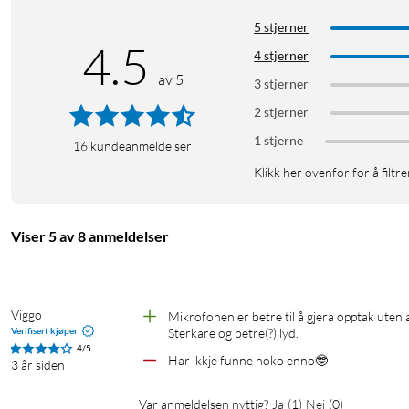
5 stjerner
4.5
4 stjerner
av 5
3 stjerner
Røde
2 stjerner
1 stjerne
16
kundeanmeldelser
Klikk her ovenfor for å filtre
Viser 5 av 8 anmeldelser
Viggo
Mikrofonen er betre til å gjera opptak uten 
Verifisert kjøper
Sterkare og betre(?) lyd.
4/5
Har ikkje funne noko enno🤓
3 år siden
Var anmeldelsen nyttig?
Ja
(
1
)
Nei
(
0
)