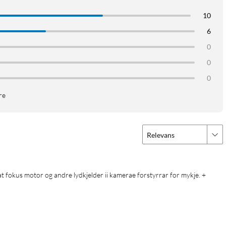
10
6
0
0
0
re
Relevans
at fokus motor og andre lydkjelder ii kamerae forstyrrar for mykje. + 