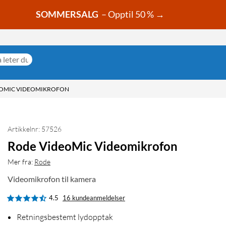
SOMMERSALG
– Opptil 50 % →
EOMIC VIDEOMIKROFON
Artikkelnr: 57526
Rode VideoMic Videomikrofon
Mer fra:
Rode
Videomikrofon til kamera
4.5
16 kundeanmeldelser
Retningsbestemt lydopptak