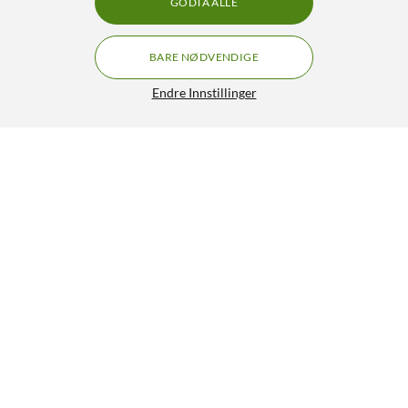
GODTA ALLE
BARE NØDVENDIGE
Endre Innstillinger
DJI Mic 3 trådløst mikrofonsystem 1 TX + 1 RX
GRATIS FRAKT
2 499,-
HENT
LEGG I HANDLEKURV
Lignende produkter