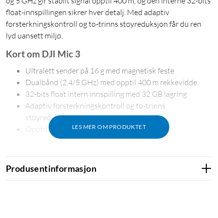
og 5 GHz gir stabilt signal opptil 400 m, og den interne 32-bits
float-innspillingen sikrer hver detalj. Med adaptiv
forsterkningskontroll og to-trinns støyreduksjon får du ren
lyd uansett miljø.
Kort om DJI Mic 3
Ultralett sender på 16 g med magnetisk feste
Dualbånd (2,4/5 GHz) med opptil 400 m rekkevidde
32-bits float intern innspilling med 32 GB lagring
Adaptiv forsterkningskontroll og to-trinns
støyreduksjon
LES MER OM PRODUKTET
Opptil 8 t sender, 10 t mottaker
Produsentinformasjon
Stabilt signal selv i krevende miljøer
DJI Mic 3 veksler automatisk mellom 2,4 GHz og 5 GHz for å
unngå forstyrrelser. Det gir en stabil trådløs rekkevidde på
opptil 400 m i åpne omgivelser, noe som gjør systemet