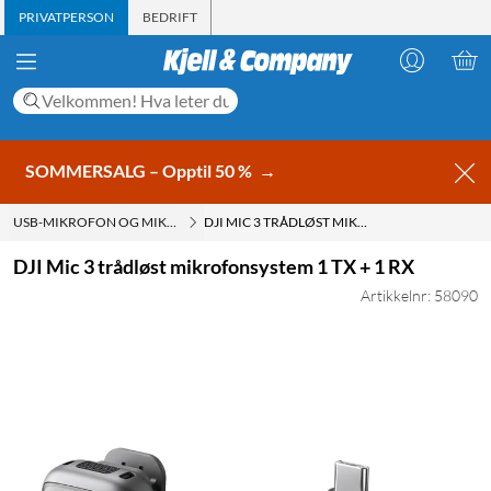
PRIVATPERSON
BEDRIFT
SOMMERSALG – Opptil 50 %
→
USB-MIKROFON OG MIKROFON TIL DATAMASKIN
DJI MIC 3 TRÅDLØST MIKROFONSYSTEM 1 TX + 1 RX
DJI Mic 3 trådløst mikrofonsystem 1 TX + 1 RX
Artikkelnr: 58090