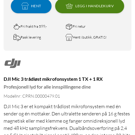
HENT
LEGG I HANDLEKURV
Fri frakt fra 599,-
Fri retur
Rask levering
Hent i butikk, GRATIS!
DJI Mic 3 trådløst mikrofonsystem 1 TX + 1 RX
Profesjonell lyd for alle innspillingene dine
Modellnr: CP.RN.00000479.01
DJI Mic 3 er et kompakt trådløst mikrofonsystem med én
sender og én mottaker. Den ultralette senderen på 16 g festes
magnetisk eller med klemme og fanger omnidireksjonell lyd
med 48 kHz samplingsfrekvens. Dualbåndsoverføring på 2,4