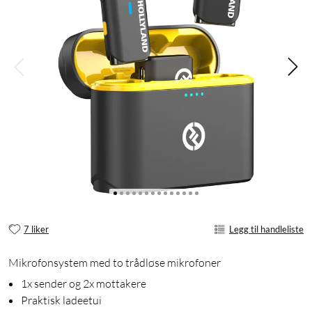
7 liker
Legg til handleliste
Mikrofonsystem med to trådløse mikrofoner
1x sender og 2x mottakere
Praktisk ladeetui