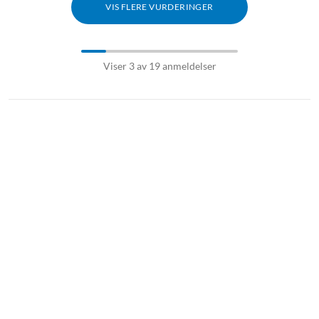
VIS FLERE VURDERINGER
Viser 3 av 19 anmeldelser
Mikrofon
Trådløs mikrofon
Trådløst mikrofonsystem