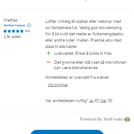
frekvenshopping.
Enkel og elegant
Mattias
Løfter virkelig et opptak eller webinar med 
Verifisert kjøper
Fest den på den måten du vil. M1 sin ergonomi med bøyde
sin fantastiske lyd. Veldig god støydemping 
5/5
kanter og UV-overflate gjør at den er komfortabel å ha på.
for å bli kvitt det meste av folkemengdestøy 
1 år siden
eller andre lyder i hallen. Praktisk etui med 
plass til alle kabler.
I pakken
Lydkvalitet, Enkel å koble til Mac
1x mottaker
Det grønne eller blå lyset på mikrofonen 
2x sendere
kan være distraherende
2x vindhetter
Anmeldelsen er oversatt fra svensk
1x ladekabel
Vis original
1x TRS- til 3,5 mm-kabel
1x TRRS- til 3,5 mm-kabel
Var anmeldelsen nyttig?
Ja
(
0
)
Nei
(
0
)
1x USB-A- til USB-C-kabel
1x ladeetui
1x oppbevaringsveske
Powered By TestFreaks