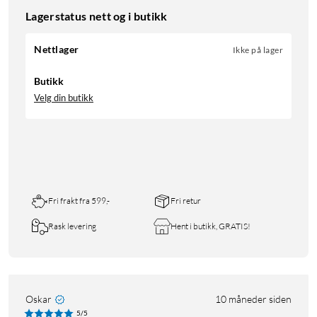
Lagerstatus nett og i butikk
Nettlager
Ikke på lager
Butikk
Velg din butikk
Fri frakt fra 599,-
Fri retur
Rask levering
Hent i butikk, GRATIS!
Oskar
10 måneder siden
5/5