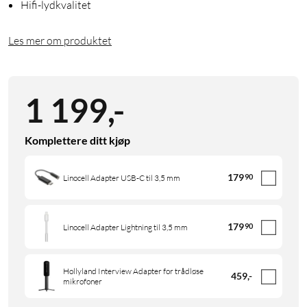
Hifi-lydkvalitet
Les mer om produktet
1 199
,
-
Komplettere ditt kjøp
179
90
Linocell Adapter USB-C til 3,5 mm
179
90
Linocell Adapter Lightning til 3,5 mm
Hollyland Interview Adapter for trådløse
459
,
-
mikrofoner