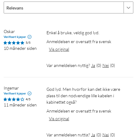
Relevans
Hifi-lydkvalitet
Oskar
Enkel å bruke, veldig god lyd.
Verifisert kjøper
Lark M1 benytter LC3 Codec-teknologi og har forbedret
Anmeldelsen er oversatt fra svensk
5/5
10 måneder siden
samplingsfrekvens på opptil 48kHz/16bit, slik at den
Vis original
rundstrålende mikrofonen kan spille inn lyd fra
mellomtoneregisteret med massevis av detaljer.
Var anmeldelsen nyttig?
Ja
(
0
)
Nei
(
0
)
Ingemar
God lyd. Men hvorfor kan det ikke være 
Verifisert kjøper
plass til den nødvendige lille kabelen i 
4/5
kabinettet også?
11 måneder siden
Trådløs avstand på opptil 200 m
Anmeldelsen er oversatt fra svensk
Oppnå enkelt et profesjonelt innspillingsresultat med M1 sin
Vis original
forstyrrelsesfrie avstand i åpent rom på opptil 200 m (LOS –
labtestresultat) og den eksklusive teknologien for automatisk
Var anmeldelsen nyttig?
Ja
(
0
)
Nei
(
0
)