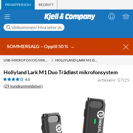
PRIVATPERSON
BEDRIFT
SOMMERSALG – Opptil 50 %
→
USB-MIKROFON OG MIKROFON TIL DATAMASKIN
HOLLYLAND LARK M1 DUO TRÅDLØST MIKROFONSYSTEM
Hollyland Lark M1 Duo Trådløst mikrofonsystem
4.0
Artikkelnr: 57929
(29 kundeanmeldelser)