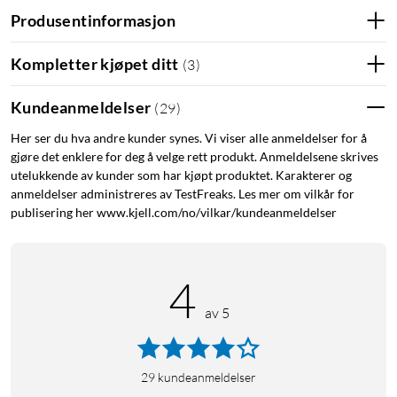
Produsentinformasjon
Kompletter kjøpet ditt
(
3
)
Funksjoner
HearClear-støydemping
Kundeanmeldelser
(
29
)
To-i-ett-lading og oppbevaring
Lett å bruke med Plug and Play-design
Her ser du hva andre kunder synes. Vi viser alle anmeldelser for å
gjøre det enklere for deg å velge rett produkt. Anmeldelsene skrives
Lite og lett å ta med
utelukkende av kunder som har kjøpt produktet. Karakterer og
Hifi-lydkvalitet
anmeldelser administreres av TestFreaks. Les mer om vilkår for
Stabil tilkobling på ca. 200 m
publisering her www.kjell.com/no/vilkar/kundeanmeldelser
Opptil 8 timers batteritid
Bred kompatibilitet
4
av 5
HearClear-støydemping med et klikk
29
kundeanmeldelser