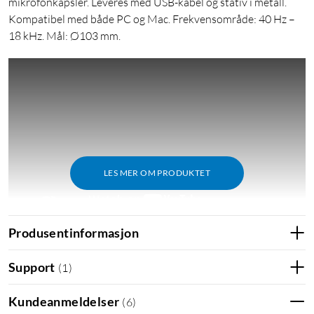
mikrofonkapsler. Leveres med USB-kabel og stativ i metall.
Kompatibel med både PC og Mac. Frekvensområde: 40 Hz –
18 kHz. Mål: Ø103 mm.
LES MER OM PRODUKTET
Produsentinformasjon
Streaming
Support
(
1
)
Kundeanmeldelser
(
6
)