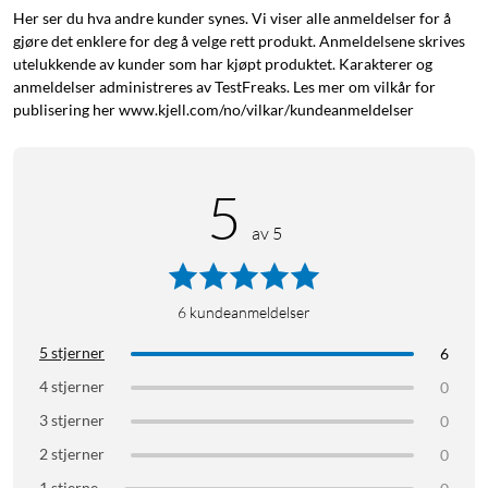
Her ser du hva andre kunder synes. Vi viser alle anmeldelser for å
gjøre det enklere for deg å velge rett produkt. Anmeldelsene skrives
utelukkende av kunder som har kjøpt produktet. Karakterer og
anmeldelser administreres av TestFreaks. Les mer om vilkår for
publisering her www.kjell.com/no/vilkar/kundeanmeldelser
5
av 5
6
kundeanmeldelser
5 stjerner
6
4 stjerner
0
3 stjerner
0
2 stjerner
0
1 stjerne