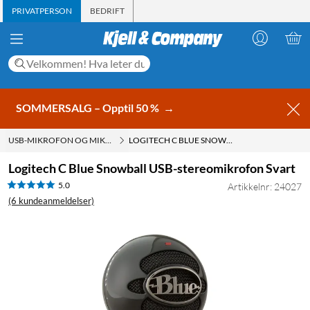
PRIVATPERSON
BEDRIFT
SOMMERSALG – Opptil 50 %
→
USB-MIKROFON OG MIKROFON TIL DATAMASKIN
LOGITECH C BLUE SNOWBALL USB-STEREOMIKROFON SVART
Logitech C Blue Snowball USB-stereomikrofon Svart
5.0
Artikkelnr: 24027
(6 kundeanmeldelser)