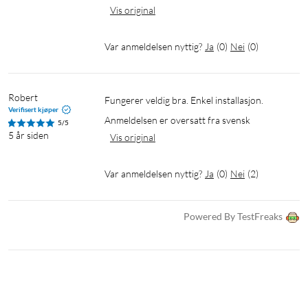
Vis original
Var anmeldelsen nyttig?
Ja
(
0
)
Nei
(
0
)
Robert
Fungerer veldig bra. Enkel installasjon.
Verifisert kjøper
Anmeldelsen er oversatt fra svensk
5/5
5 år siden
Vis original
Var anmeldelsen nyttig?
Ja
(
0
)
Nei
(
2
)
Powered By TestFreaks