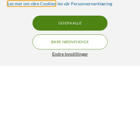
Les mer om våre Cookies
,
les vår Personvernerklæring
GODTA ALLE
BARE NØDVENDIGE
Endre Innstillinger
Logitech C Blue Snowball USB-stereomikrofon Svart
829,-
5/5
HENT
LEGG I HANDLEKURV