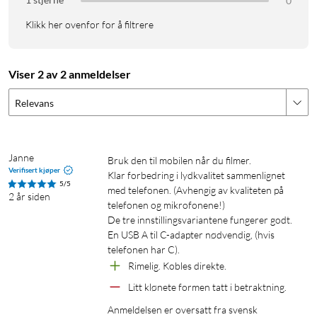
0
Klikk her ovenfor for å filtrere
Viser 2 av 2 anmeldelser
Relevans
Janne
Bruk den til mobilen når du filmer.

Verifisert kjøper
Klar forbedring i lydkvalitet sammenlignet 
5/5
med telefonen. (Avhengig av kvaliteten på 
2 år siden
telefonen og mikrofonene!)

De tre innstillingsvariantene fungerer godt.

En USB A til C-adapter nødvendig, (hvis 
telefonen har C).
Rimelig. Kobles direkte. 
Litt klønete formen tatt i betraktning. 
Anmeldelsen er oversatt fra svensk