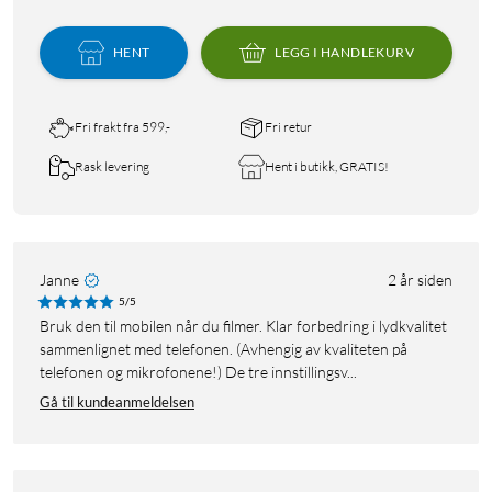
HENT
LEGG I HANDLEKURV
Fri frakt fra 599,-
Fri retur
Rask levering
Hent i butikk, GRATIS!
Janne
2 år siden
5/5
Bruk den til mobilen når du filmer. Klar forbedring i lydkvalitet
sammenlignet med telefonen. (Avhengig av kvaliteten på
telefonen og mikrofonene!) De tre innstillingsv...
Gå til kundeanmeldelsen