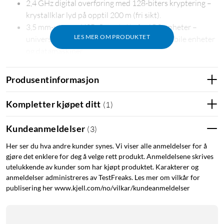
2,4 GHz digital overføring med 128-biters kryptering –
krystallklar lyd på opptil 200 m (fri sikt).
3,5 mm-utgang, USB-C og støtte for iOS-enheter –
LES MER OM PRODUKTET
universell kompatibilitet med kameraer, mobile enheter
og datamaskiner.
Innebygd innspillingsfunksjon – minne som rekker til
over 40 timer.
Produsentinformasjon
Mulighet for å spille inn hver kanal separat eller
kombinere dem for fleksibilitet i etterproduksjonen.
Kompletter kjøpet ditt
(
1
)
Sikkerhetskanal og fleksibel forsterkingskontroll
Kundeanmeldelser
(
3
)
Her ser du hva andre kunder synes. Vi viser alle anmeldelser for å
Sender eller mikrofon – du velger
gjøre det enklere for deg å velge rett produkt. Anmeldelsene skrives
utelukkende av kunder som har kjøpt produktet. Karakterer og
Senderenhetene kan brukes direkte med den innebygde
anmeldelser administreres av TestFreaks. Les mer om vilkår for
mikrofonen som en trådløs myggmikrofon, eller som en
publisering her www.kjell.com/no/vilkar/kundeanmeldelser
tradisjonell sender med en ekstern myggmikrofon eller annen
mikrofon (via 3,5 mm TRS-kontakten).