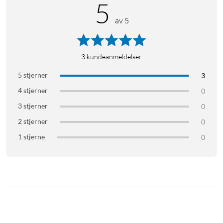
5
Røde Central – programvare for datamaskinen
av 5
Lås opp avanserte funksjoner for Wireless GO II med RØDE
Central. Med det brukervennlige programmet kan du gjøre
innstillinger, få tilgang, optimere og eksportere innspillinger,
3
kundeanmeldelser
aktivere og deaktivere funksjoner (for eksempel slå av mute-
knappen) og oppdatere firmware. Gratis for Mac og Windows.
5 stjerner
3
4 stjerner
0
EgenskaperPlug and Plug trådløst
3 stjerner
0
mikrofonsystem
2 stjerner
0
Tokanals system med to sendere og én mottaker
1 stjerne
0
GainAssist-teknologi for krystallklar lyd
Innebygde mikrofoner – ytterligere tilbehør
kreves ikke
Fungerer med kameraer, datamaskiner og
smarttelefoner (iOS og Android)
Kompatibelt med RØDEs kostnadsfrie video- og