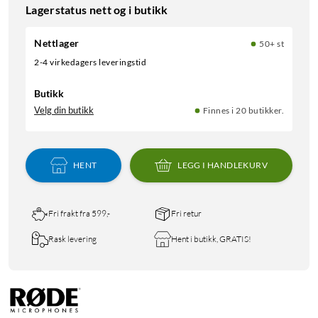
Lagerstatus nett og i butikk
Nettlager
50+ st
2-4 virkedagers leveringstid
Butikk
Velg din butikk
Finnes i 20 butikker.
HENT
LEGG I HANDLEKURV
Fri frakt fra 599,-
Fri retur
Rask levering
Hent i butikk, GRATIS!