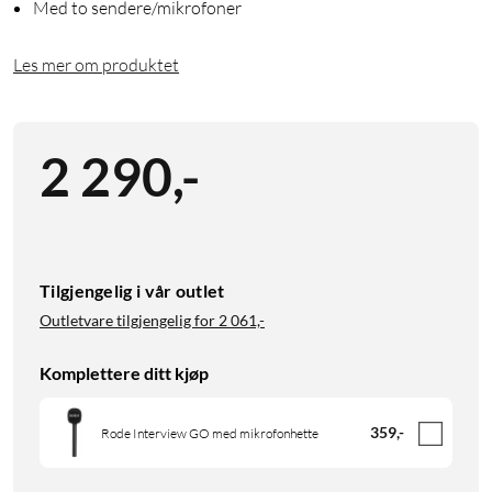
Med to sendere/mikrofoner
Les mer om produktet
2 290
,
-
Tilgjengelig i vår outlet
Outletvare tilgjengelig for
2 061,-
Komplettere ditt kjøp
359
,
-
Rode Interview GO med mikrofonhette