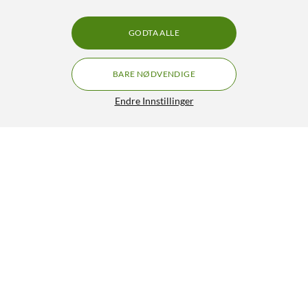
GODTA ALLE
BARE NØDVENDIGE
Endre Innstillinger
Rode Wireless ME Dual
GRATIS FRAKT
5/5
2 290,-
HENT
LEGG I HANDLEKURV