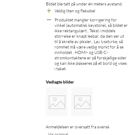
Bildet ble tatt på under én meters avstand. 
Veldig liten og fleksibel
Produktet mangler korrigering for 
vinkel (automatisk keystone), så bildet er 
ikke rektangulært., Tekst i middels 
størrelse er knapt lesbar, da den ser ut 
til å skrelle av piksler., Lav lysstyrke, så 
rommet må være veldig mørkt for å se 
innholdet , HDMI- og USB-C-
strømkontaktene er på forskjellige sider 
og kan ikke plasseres på et bord og vises 
i taket.
Vedlagte bilder
Anmeldelsen er oversatt fra svensk
Vis original