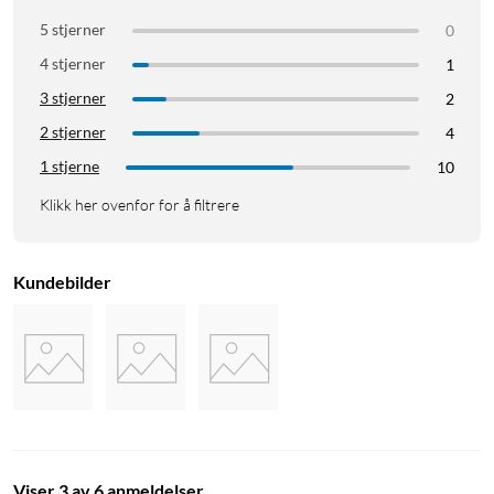
5 stjerner
0
4 stjerner
1
3 stjerner
2
2 stjerner
4
1 stjerne
10
Klikk her ovenfor for å filtrere
Kundebilder
Viser 3 av 6 anmeldelser