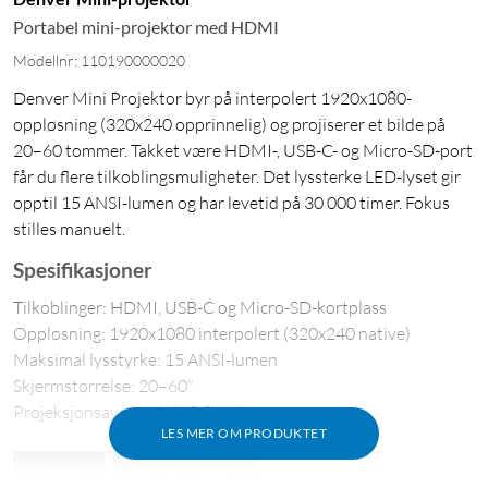
Portabel mini-projektor med HDMI
Modellnr: 110190000020
Denver Mini Projektor byr på interpolert 1920x1080-
oppløsning (320x240 opprinnelig) og projiserer et bilde på
20–60 tommer. Takket være HDMI-, USB-C- og Micro-SD-port
får du flere tilkoblingsmuligheter. Det lyssterke LED-lyset gir
opptil 15 ANSI-lumen og har levetid på 30 000 timer. Fokus
stilles manuelt.
Spesifikasjoner
Tilkoblinger: HDMI, USB-C og Micro-SD-kortplass
Oppløsning: 1920x1080 interpolert (320x240 native)
Maksimal lysstyrke: 15 ANSI-lumen
Skjermstørrelse: 20–60"
Projeksjonsavstand: 1–2,5 meter
LES MER OM PRODUKTET
Projektor
Bærbar projektor