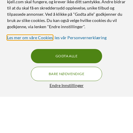
kjell.com skal fungere, og krever ikke ditt samtykke. Andre bidrar
til at du skal få en skreddersydd opplevelse, unike tilbud og
tilpassede annonser. Ved å klikke på "Godta alle" godkjenner du
bruk av slike cookies. Du kan også velge hvilke cookies du vil
godkjenne, via lenken "Endre innstillinger".
Les mer om våre Cookies
,
les vår Personvernerklæring
GODTA ALLE
BARE NØDVENDIGE
Endre Innstillinger
Denver Mini-projektor
299,-
1.5/5
HENT
OVERVÅK