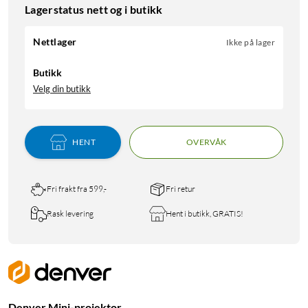
Lagerstatus nett og i butikk
Nettlager
Ikke på lager
Butikk
Velg din butikk
HENT
OVERVÅK
Fri frakt fra 599,-
Fri retur
Rask levering
Hent i butikk, GRATIS!
Denver Mini-projektor