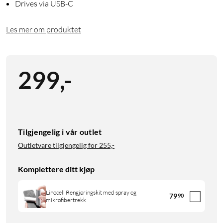
Drives via USB-C
Les mer om produktet
299
,
-
Tilgjengelig i vår outlet
Outletvare tilgjengelig for
255,-
Komplettere ditt kjøp
Linocell Rengjøringskit med spray og
79
90
mikrofibertrekk