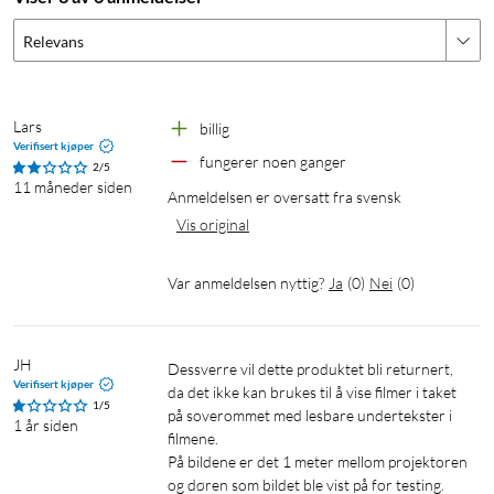
Relevans
Lars
billig
Verifisert kjøper
fungerer noen ganger
2/5
11 måneder siden
Anmeldelsen er oversatt fra svensk
Vis original
Var anmeldelsen nyttig?
Ja
(
0
)
Nei
(
0
)
JH
Dessverre vil dette produktet bli returnert, 
Verifisert kjøper
da det ikke kan brukes til å vise filmer i taket 
1/5
på soverommet med lesbare undertekster i 
1 år siden
filmene.

På bildene er det 1 meter mellom projektoren 
og døren som bildet ble vist på for testing. 