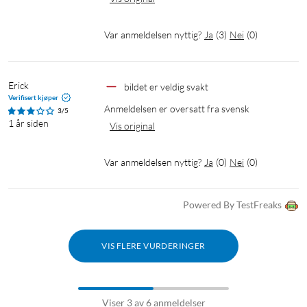
Var anmeldelsen nyttig?
Ja
(
3
)
Nei
(
0
)
Erick
bildet er veldig svakt 
Verifisert kjøper
Anmeldelsen er oversatt fra svensk
3/5
1 år siden
Vis original
Var anmeldelsen nyttig?
Ja
(
0
)
Nei
(
0
)
Powered By TestFreaks
VIS FLERE VURDERINGER
Viser 3 av 6 anmeldelser