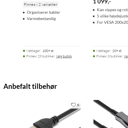
1 099
,
-
Finnes i 2 varianter
Kan vippes og rot
Organiserer kabler
5 ulike høydejust
Varmebestandig
For VESA 200x2
Nettlager
:
100+ st
Nettlager
:
20+ st
Finnes i 28 butikker.
Velg butikk
Finnes i 3 butikker.
Ve
Anbefalt tilbehør
6