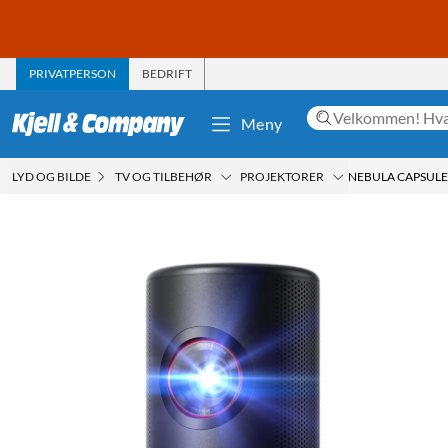
PRIVATPERSON
BEDRIFT
Meny
LYD OG BILDE
TV OG TILBEHØR
PROJEKTORER