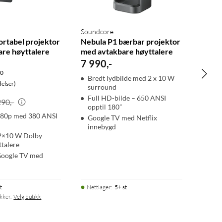
Soundcore
ortabel projektor
Nebula P1 bærbar projektor
re høyttalere
med avtakbare høyttalere
7 990
,
-
.0
Bredt lydbilde med 2 x 10 W
elser)
surround
Full HD-bilde – 650 ANSI
290,-
opptil 180”
080p med 380 ANSI
Google TV med Netflix
innebygd
2×10 W Dolby
talere
Google TV med
t
Nettlager
:
5+ st
ikker.
Velg butikk