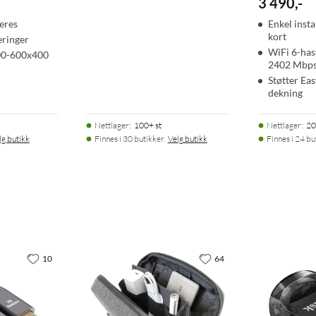
3 490
,
-
eres
Enkel inst
kort
eringer
WiFi 6-has
00-600x400
2402 Mbp
Støtter Ea
dekning
Nettlager
:
100+ st
Nettlager
:
20
lg butikk
Finnes i 30 butikker.
Velg butikk
Finnes i 24 bu
10
64