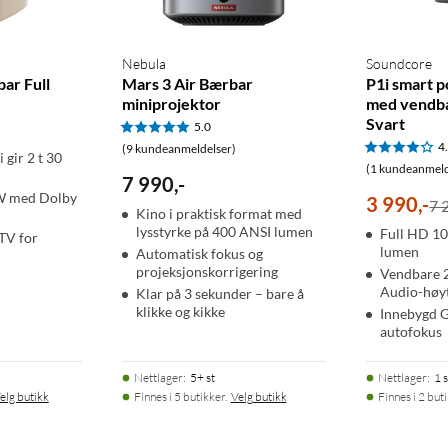
Nebula
Soundcore
ar Full
Mars 3 Air Bærbar
P1i smart p
miniprojektor
med vendba
Svart
5.0
4
(9 kundeanmeldelser)
 gir 2 t 30
(1 kundeanmeld
7 990
,
-
 W med Dolby
3 990
,
-
7 
Kino i praktisk format med
lysstyrke på 400 ANSI lumen
Full HD 1
TV for
lumen
Automatisk fokus og
projeksjonskorrigering
Vendbare 
Audio-høyt
Klar på 3 sekunder – bare å
klikke og kikke
Innebygd 
autofokus
Nettlager
:
5+ st
Nettlager
:
1 s
en
elg butikk
Finnes i 5 butikker.
Velg butikk
Finnes i 2 but