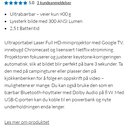
5.0
3 kundeanmeldelser
Ultrabærbar – veier kun 900 g
Lyssterk bilde med 300 ANSI Lumen
2,5 t Batteritid
Ultraportabel Laser Full HD-miniprojektor med Google TV,
innebygd Chromecast og lisensiert Netflix-strømming.
Projektoren fokuserer og justerer keystone-korrigeringen
automatisk, slik at bildet blir perfekt på bare 3 sekunder. Ta
den med på campingturer eller plasser den på
kjøkkenbenken for å følge en oppskrift på video –
mulighetene er mange. Du kan også bruke den som en
bærbar Bluetooth-høyttaler med Dolby Audio på 8 W. Med
USB-C-porten kan du koble til en powerbank og nyte
underholdningen enda lenger.
Les mer om produktet