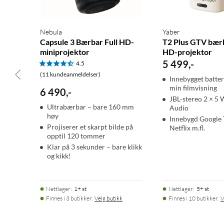
Operativsystem: Google TV USB-format: FAT, FAT32
Driftstemperatur: 0–25 °C
Nebula
Yaber
Batteritid: 2,5 timer (film), 8 timer (musikk)
Capsule 3 Bærbar Full HD-
T2 Plus GTV bærb
Mål: 167,5x83 mm (HxD)
miniprojektor
HD-projektor
Vekt: 900 g
5 499
,
-
4.5
(11 kundeanmeldelser)
Innebygget batteri
I pakken:
min filmvisning
6 490
,
-
JBL-stereo 2 × 5
Ultrabærbar – bare 160 mm
Audio
Nebula Capsule 3 Laser
høy
Innebygd Google 
Strømadapter
Projiserer et skarpt bilde på
Netflix m.fl.
USB-C ladekabel
opptil 120 tommer
Fjernkontroll
Klar på 3 sekunder – bare klikk
og kikk!
2x AAA-batterier
Hurtigstartguide
Nettlager
:
1+ st
Nettlager
:
5+ st
Projektor
Bærbar projektor
Projektor under 500 ANSI lum
Finnes i 3 butikker.
Velg butikk
Finnes i 10 butikker.
V