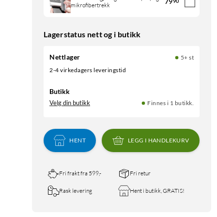
79
90
mikrofibertrekk
Lagerstatus nett og i butikk
Nettlager
5+ st
2-4 virkedagers leveringstid
Butikk
Velg din butikk
Finnes i 1 butikk.
HENT
LEGG I HANDLEKURV
Fri frakt fra 599,-
Fri retur
Rask levering
Hent i butikk, GRATIS!