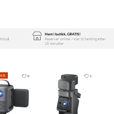
Hent i butikk, GRATIS!
tid på
Reserver online – klar til henting etter
15 minutter
 KR
0
1