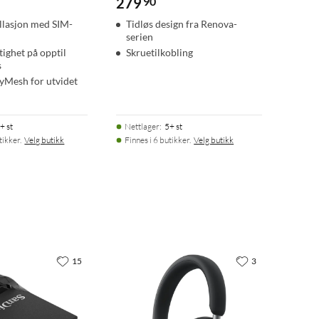
279
90
allasjon med SIM-
Tidløs design fra Renova-
serien
tighet på opptil
Skruetilkobling
s
syMesh for utvidet
+ st
Nettlager
:
5+ st
tikker.
Velg butikk
Finnes i 6 butikker.
Velg butikk
15
3