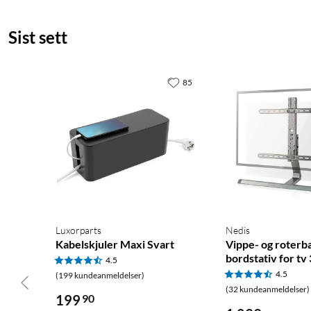
Sist sett
85
Luxorparts
Nedis
Kabelskjuler Maxi Svart
Vippe- og roterb
bordstativ for tv
4.5
4.5
(199 kundeanmeldelser)
(32 kundeanmeldelser)
199
90