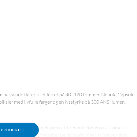
 om passende flater til et lerret på 40–120 tommer. Nebula Capsule
piksler med livfulle farger og en lysstyrke på 300 ANSI lumen.
 på strømknappen. Projektoren utfører autofokus og automatisk
M PRODUKTET
 den klar til bruk. Ingen manuelle innstillinger er nødvendige.