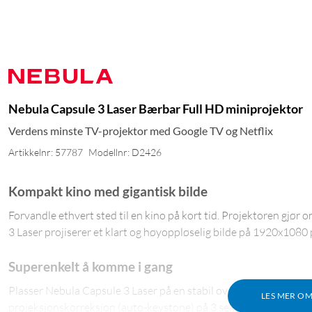
Nebula Capsule 3 Laser Bærbar Full HD miniprojektor
Verdens minste TV-projektor med Google TV og Netflix
Artikkelnr: 57787
Modellnr: D2426
Kompakt kino med gigantisk bilde
Forvandle ethvert sted til en kino på kort tid. Projektoren gjør
3 Laser projiserer et klart og høyoppløselig bilde på 1920x1080 
Superenkelt å komme i gang
Plasser Nebula Capsule 3 Laser på en stabil overflate og trykk
LES MER O
projeksjonskorreksjon (auto-keystone) på 3 sekunder, deretter er