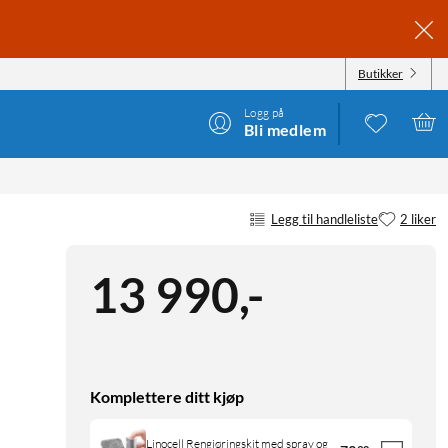
Butikker
Logg på
Bli medlem
Legg til handleliste
2 liker
13 990
,
-
Komplettere ditt kjøp
Linocell Rengjøringskit med spray og