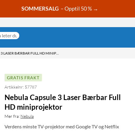
SOMMERSALG
– Opptil 50 % →
NEBULA CAPSULE 3 LASER BÆRBAR FULL HD MINIPROJEKTOR
GRATIS FRAKT
Artikkelnr: 57787
Nebula Capsule 3 Laser Bærbar Full
HD miniprojektor
Mer fra:
Nebula
Verdens minste TV-projektor med Google TV og Netflix