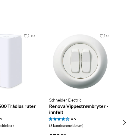
10
0
Schneider Electric
00 Trådløs ruter
Renova Vippestrømbryter -
0
innfelt
.5
4.5
ldelser)
(3 kundeanmeldelser)