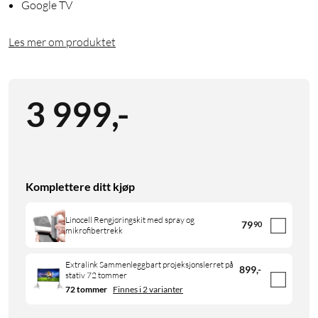
Google TV
Les mer om produktet
3 999
,
-
Komplettere ditt kjøp
Linocell Rengjøringskit med spray og
79
90
mikrofibertrekk
Extralink Sammenleggbart projeksjonslerret på
899
,
-
stativ 72 tommer
72 tommer
Finnes i 2 varianter