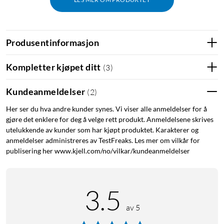
Spesifikasjoner
Tilkoblinger: 3,5 mm AUX, HDMI, USB-A
Produsentinformasjon
Strømforbruk: 60 W
Kompatible oppløsninger: 480p, 720p, 1080p
Kompletter kjøpet ditt
(
3
)
Maksimal lysstyrke: 300 lumen
Skjermstørrelse: 40–150"
Kundeanmeldelser
(
2
)
Lyd: 2x 5 W
Her ser du hva andre kunder synes. Vi viser alle anmeldelser for å
Wifi: 2,4/5 GHz 802.11 a/b/g/n/ac
gjøre det enklere for deg å velge rett produkt. Anmeldelsene skrives
Bluetooth-versjon: 5.0
utelukkende av kunder som har kjøpt produktet. Karakterer og
Operativsystem: Google TV
anmeldelser administreres av TestFreaks. Les mer om vilkår for
Mål: 214x184x164,5 mm
publisering her www.kjell.com/no/vilkar/kundeanmeldelser
Vekt: 2,5 kg
I pakken
3.5
1x MIRA1
av 5
1x Fjernkontroll inkl batterier
1x Strømkabel