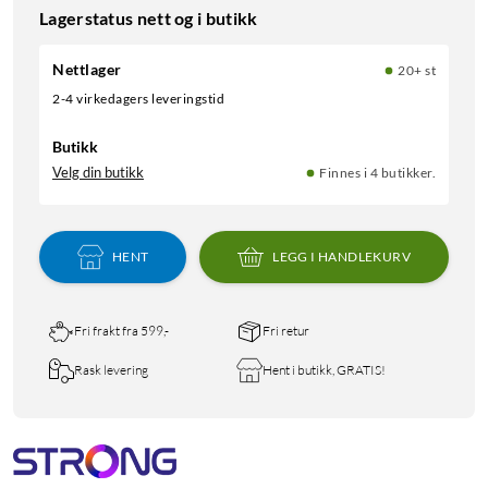
Lagerstatus nett og i butikk
Nettlager
20+ st
2-4 virkedagers leveringstid
Butikk
Velg din butikk
Finnes i 4 butikker.
HENT
LEGG I HANDLEKURV
Fri frakt fra 599,-
Fri retur
Rask levering
Hent i butikk, GRATIS!