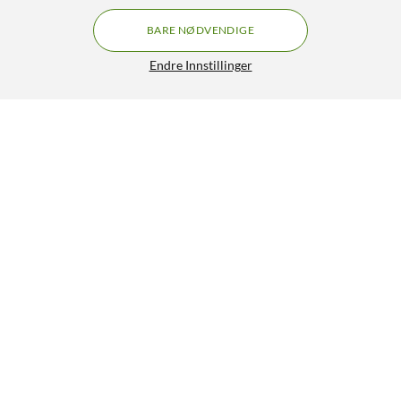
BARE NØDVENDIGE
Endre Innstillinger
Strong MIRA1 Google TV Projektor
GRATIS FRAKT
3.5/5
3 999,-
HENT
LEGG I HANDLEKURV
Lignende produkter