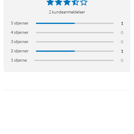
2
kundeanmeldelser
Projektor
Stasjonær projektor
5 stjerner
1
Projektor under 500 ANSI lumen
4 stjerner
0
3 stjerner
0
2 stjerner
1
1 stjerne
0