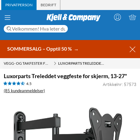
PRIVATPERSON
BEDRIFT
SOMMERSALG – Opptil 50 %
→
VEGG- OG TAKFESTER FOR TV
LUXORPARTS TRELEDDET VEGGFESTE FOR SKJERM, 13-27"
Luxorparts Treleddet veggfeste for skjerm, 13-27"
4.5
Artikkelnr: 57573
(85 kundeanmeldelser)