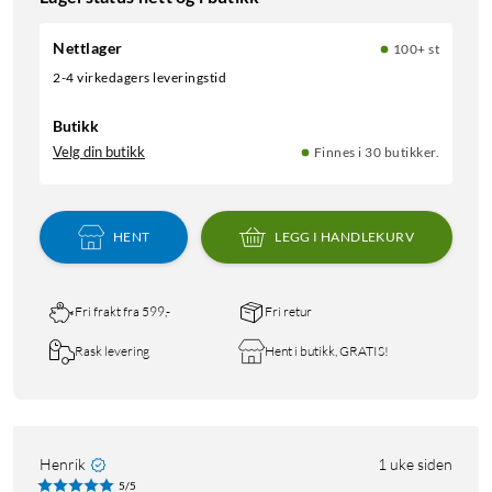
Nettlager
100+ st
2-4 virkedagers leveringstid
Butikk
Velg din butikk
Finnes i 30 butikker.
HENT
LEGG I HANDLEKURV
Fri frakt fra 599,-
Fri retur
Rask levering
Hent i butikk, GRATIS!
Henrik
1 uke siden
5/5