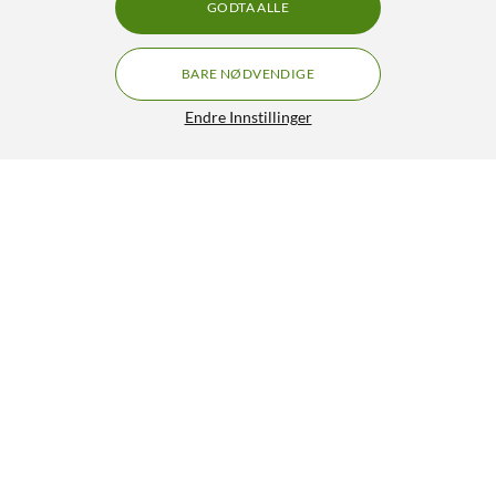
GODTA ALLE
BARE NØDVENDIGE
Endre Innstillinger
Luxorparts Treleddet veggfeste for skjerm, 13-27"
299,90
4.5/5
HENT
LEGG I HANDLEKURV
Lignende produkter