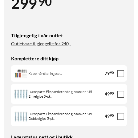
90
299
Tilgjengelig i vår outlet
Outletvare tilgjengelig for
240,-
Komplettere ditt kjøp
79
90
Kabelhåndteringssett
Luxorparts Ekspanderende gipsanker M5 -
49
90
Enkelgips 5-pk.
Luxorparts Ekspanderende gipsanker M5 -
49
90
Dobbelgips 5-pk.
Lagerstatus nett og i butikk