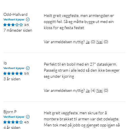
Odd-Hallvard
Heilt greit veggfeste, men armlengden er 
Verifisert kjøper
oppgitt feil. Så eg måtte bygge ut med ein 
3/5
kloss før eg festa festet
7 måneder siden
Var anmeldelsen nyttig?
Ja
(
0
)
Nei
(
0
)
Ib
Perfekt til en bobil med en 27" dataskjerm. 
Verifisert kjøper
Passelig stram i alle ledd så den ikke beveger 
5/5
seg under kjøring
3 år siden
Var anmeldelsen nyttig?
Ja
(
4
)
Nei
(
0
)
Bjørn P
Helt greit veggfeste, men skrue for å 
Verifisert kjøper
montere brakket til armen var det ødelagte. 
4/5
Men tok med på jobb og gjenget opp igjen så 
4 år siden