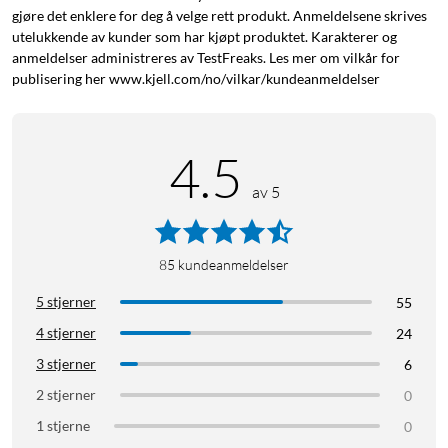
gjøre det enklere for deg å velge rett produkt. Anmeldelsene skrives
utelukkende av kunder som har kjøpt produktet. Karakterer og
anmeldelser administreres av TestFreaks. Les mer om vilkår for
publisering her www.kjell.com/no/vilkar/kundeanmeldelser
4.5
av 5
85
kundeanmeldelser
5 stjerner
55
4 stjerner
24
3 stjerner
6
2 stjerner
0
1 stjerne
0