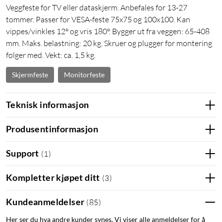
Veggfeste for TV eller dataskjerm. Anbefales for 13-27
tommer. Passer for VESA-feste 75x75 og 100x100. Kan
vippes/vinkles 12° og vris 180°. Bygger ut fra veggen: 65-408
mm. Maks. belastning: 20 kg. Skruer og plugger for montering
følger med. Vekt: ca. 1,5 kg.
Skjermfeste
Monitorfeste
Teknisk informasjon
Produsentinformasjon
Support
(
1
)
Kompletter kjøpet ditt
(
3
)
Kundeanmeldelser
(
85
)
Her ser du hva andre kunder synes. Vi viser alle anmeldelser for å