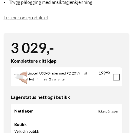
Trygg pålogging med ansiktsgjenkjenning
Les mer om produktet
3 029
,
-
Komplettere ditt kjøp
199
90
Linocell USB-C-lader med PD 20 W Hvit
Hvit
Finnes i 2 varianter
Lagerstatus nett og i butikk
Nettlager
Ikke på lager
Butikk
Velg din butikk