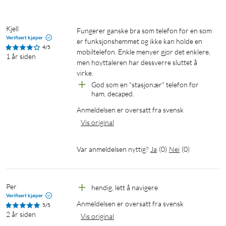
Kjell
Fungerer ganske bra som telefon for en som 
Verifisert kjøper
er funksjonshemmet og ikke kan holde en 
4/5
mobiltelefon. Enkle menyer gjør det enklere, 
1 år siden
men høyttaleren har dessverre sluttet å 
virke.
God som en "stasjonær" telefon for 
ham, decaped.
Anmeldelsen er oversatt fra svensk
Vis original
Var anmeldelsen nyttig?
Ja
(
0
)
Nei
(
0
)
Per
hendig, lett å navigere
Verifisert kjøper
Anmeldelsen er oversatt fra svensk
5/5
2 år siden
Vis original