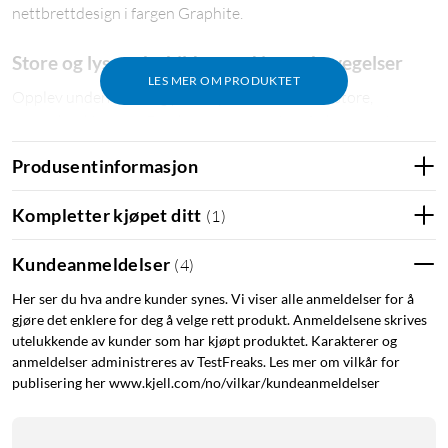
nettbrettdesign i fargen Graphite.
Store og lyssterke bilder med jevne bevegelser
LES MER OM PRODUKTET
Opplev underholdning på et nytt nivå med den store,
lyssterke skjermen. Den høye oppdateringsfrekvensen i
Galaxy Tab A9 holder bevegelsene jevne og gjør scenene mer
Produsentinformasjon
opplevelsesrike. Selv om du titter på en solfylt dag, kan du
nyte den høye bildekvaliteten.
Kompletter kjøpet ditt
(
1
)
Ta vare på det du liker
Kundeanmeldelser
(
4
)
Galaxy Tab A9 har innebygd minne på 64 GB, slik at du kan
Her ser du hva andre kunder synes. Vi viser alle anmeldelser for å
lagre dine høyoppløste innspillinger, bilder og filer. Du kan
gjøre det enklere for deg å velge rett produkt. Anmeldelsene skrives
også øke minnet ytterligere med et Micro-SD-kort på opptil 1
utelukkende av kunder som har kjøpt produktet. Karakterer og
TB (ikke inkludert), slik at du kan beholde enda mer av det du
anmeldelser administreres av TestFreaks. Les mer om vilkår for
setter pris på.
publisering her www.kjell.com/no/vilkar/kundeanmeldelser
Lett å beholde roen