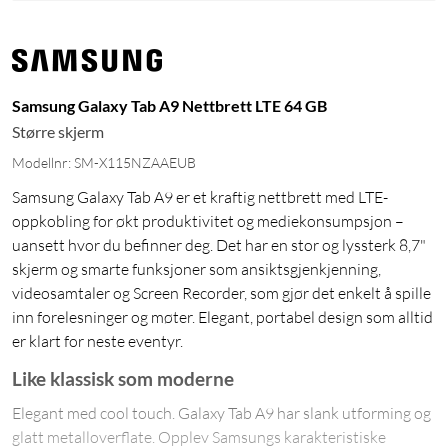
Samsung Galaxy Tab A9 Nettbrett LTE 64 GB
Større skjerm
Modellnr: SM-X115NZAAEUB
Samsung Galaxy Tab A9 er et kraftig nettbrett med LTE-
oppkobling for økt produktivitet og mediekonsumpsjon –
uansett hvor du befinner deg. Det har en stor og lyssterk 8,7"
skjerm og smarte funksjoner som ansiktsgjenkjenning,
videosamtaler og Screen Recorder, som gjør det enkelt å spille
inn forelesninger og møter. Elegant, portabel design som alltid
er klart for neste eventyr.
Like klassisk som moderne
Elegant med cool touch. Galaxy Tab A9 har slank utforming og
glatt metalloverflate. Opplev Samsungs karakteristiske