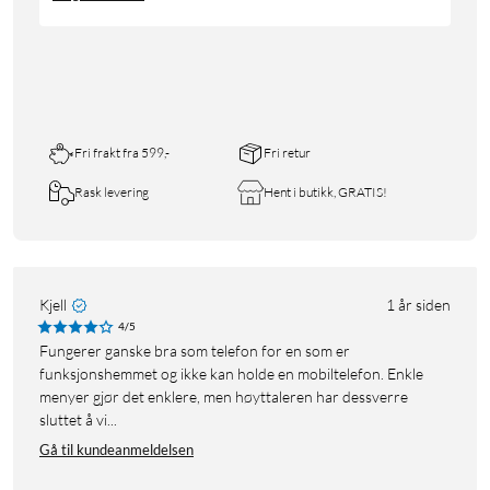
Fri frakt fra 599,-
Fri retur
Rask levering
Hent i butikk, GRATIS!
Kjell
1 år siden
4/5
Fungerer ganske bra som telefon for en som er
funksjonshemmet og ikke kan holde en mobiltelefon. Enkle
menyer gjør det enklere, men høyttaleren har dessverre
sluttet å vi...
Gå til kundeanmeldelsen