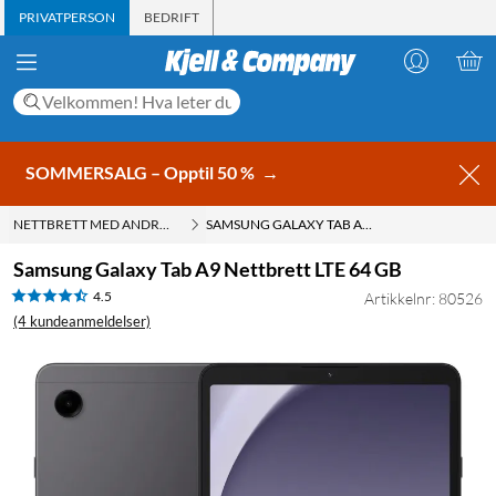
PRIVATPERSON
BEDRIFT
SOMMERSALG – Opptil 50 %
→
NETTBRETT MED ANDROID
SAMSUNG GALAXY TAB A9 NETTBRETT LTE 64 GB
Samsung Galaxy Tab A9 Nettbrett LTE 64 GB
4.5
Artikkelnr: 80526
(4 kundeanmeldelser)