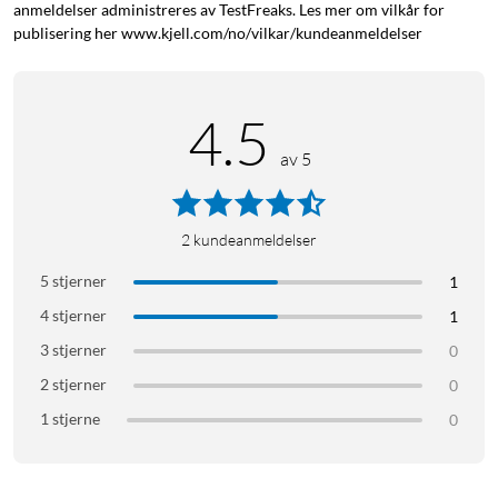
M4 (11" og 13").
anmeldelser administreres av TestFreaks. Les mer om vilkår for
publisering her www.kjell.com/no/vilkar/kundeanmeldelser
4.5
av 5
2
kundeanmeldelser
5 stjerner
1
4 stjerner
1
3 stjerner
0
2 stjerner
0
1 stjerne
0