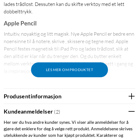
lades trådløst. Dessuten kan du skifte verktøy med et lett
dobbelttrykk.
Apple Pencil
Intuitiv, nøyaktig og litt magisk. Nye Apple Pencil er bedre enn
noensinne til å notere, skrive , skissere og tegne med. Apple
Pencil festes magnetisk til iPad Pro og lades trådløst, slik at
den alltid er klar når du trenger den. Og du bytter enkelt
mellom verktøyene med et lett dobbelttrykk. Så sett i gang og
LES MER OM PRODUKTET
la inspirasjonen flyte.
Kompatibilitet
Produsentinformasjon
iPad mini (6. generasjon)
iPad Air (4. og 5. generasjon)
Kundeanmeldelser
(
2
)
iPad Pro 12,9" (3., 4., 5. og 6. generasjon)
iPad Pro 11" (1., 2., 3. og 4. generasjon)
Her ser du hva andre kunder synes. Vi viser alle anmeldelser for å
gjøre det enklere for deg å velge rett produkt. Anmeldelsene skrives
Ikke kompatibel med iPad Air M2 (11" og 13") eller iPad Pro
utelukkende av kunder som har kjøpt produktet. Karakterer og