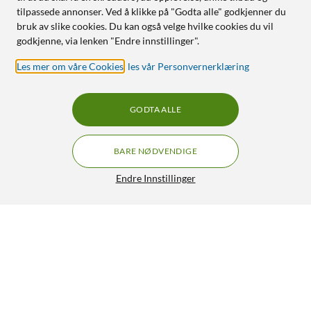
tilpassede annonser. Ved å klikke på "Godta alle" godkjenner du
bruk av slike cookies. Du kan også velge hvilke cookies du vil
godkjenne, via lenken "Endre innstillinger".
Les mer om våre Cookies
,
les vår Personvernerklæring
GODTA ALLE
BARE NØDVENDIGE
Endre Innstillinger
Apple Pencil (andre generasjon)
GRATIS FRAKT
4.5/5
1 799,-
HENT
LEGG I HANDLEKURV