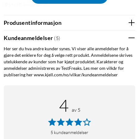
iPad (10. generasjon)*
*Krever USB-C til Apple Pencil-adapter for parkobling og
Produsentinformasjon
lading med iPad (10. generasjon).
Kundeanmeldelser
(
5
)
Dette er inkludert
Her ser du hva andre kunder synes. Vi viser alle anmeldelser for å
Apple Pencil (gen 1)
gjøre det enklere for deg å velge rett produkt. Anmeldelsene skrives
USB-C til Apple Pencil-adapter
utelukkende av kunder som har kjøpt produktet. Karakterer og
Lightning-adapter
anmeldelser administreres av TestFreaks. Les mer om vilkår for
publisering her www.kjell.com/no/vilkar/kundeanmeldelser
En ekstra spiss
4
av 5
5
kundeanmeldelser