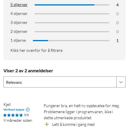
5 stjerner
4
4 stjerner
0
3 stjerner
0
2 stjerner
0
1 stjerne
1
Klikk her ovenfor for å filtrere
Viser 2 av 2 anmeldelser
Relevans
Kjell
Fungerer bra, en helt ny opplevelse for meg. 
Verifisert kjøper
Problemene ligger i programvaren, ikke i 
5/5
dette utmerkede produktet.
9 måneder siden
Lett å komme i gang med