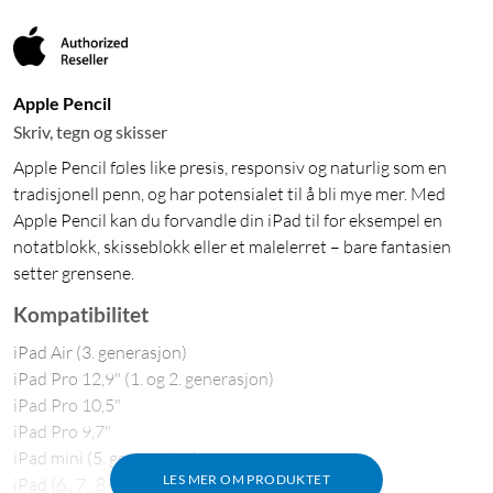
Apple Pencil
Skriv, tegn og skisser
Apple Pencil føles like presis, responsiv og naturlig som en
tradisjonell penn, og har potensialet til å bli mye mer. Med
Apple Pencil kan du forvandle din iPad til for eksempel en
notatblokk, skisseblokk eller et malelerret – bare fantasien
setter grensene.
Kompatibilitet
iPad Air (3. generasjon)
iPad Pro 12,9" (1. og 2. generasjon)
iPad Pro 10,5"
iPad Pro 9,7"
iPad mini (5. generasjon)
LES MER OM PRODUKTET
iPad (6., 7., 8. og 9. generasjon)