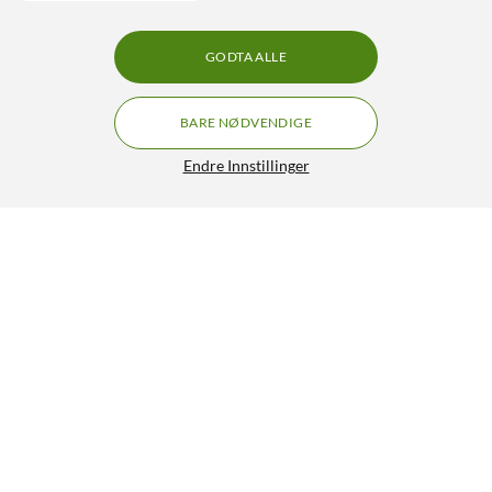
GODTA ALLE
BARE NØDVENDIGE
Endre Innstillinger
Apple Pencil
GRATIS FRAKT
4/5
1 399,-
HENT
LEGG I HANDLEKURV