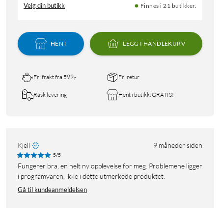
Velg din butikk
Finnes i 21 butikker.
HENT
LEGG I HANDLEKURV
Fri frakt fra 599,-
Fri retur
Rask levering
Hent i butikk, GRATIS!
Kjell
9 måneder siden
5/5
Fungerer bra, en helt ny opplevelse for meg. Problemene ligger
i programvaren, ikke i dette utmerkede produktet.
Gå til kundeanmeldelsen