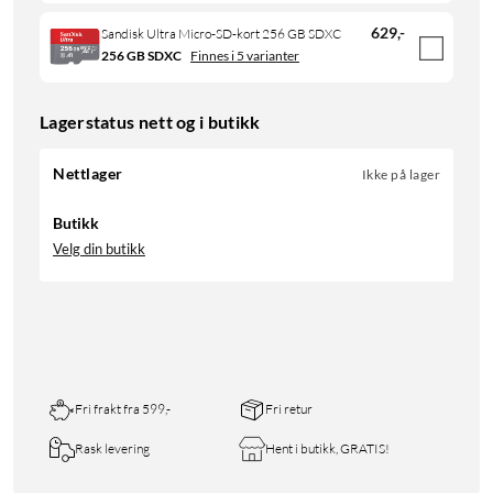
629
,
-
Sandisk Ultra Micro-SD-kort 256 GB SDXC
256 GB SDXC
Finnes i 5 varianter
Lagerstatus nett og i butikk
Nettlager
Ikke på lager
Butikk
Velg din butikk
Fri frakt fra 599,-
Fri retur
Rask levering
Hent i butikk, GRATIS!