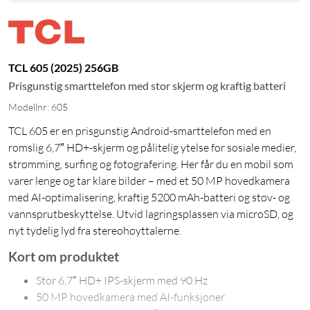
TCL 605 (2025) 256GB
Prisgunstig smarttelefon med stor skjerm og kraftig batteri
Modellnr: 605
TCL 605 er en prisgunstig Android-smarttelefon med en
romslig 6,7″ HD+-skjerm og pålitelig ytelse for sosiale medier,
strømming, surfing og fotografering. Her får du en mobil som
varer lenge og tar klare bilder – med et 50 MP hovedkamera
med AI-optimalisering, kraftig 5200 mAh-batteri og støv- og
vannsprutbeskyttelse. Utvid lagringsplassen via microSD, og
nyt tydelig lyd fra stereohøyttalerne.
Kort om produktet
Stor 6,7″ HD+ IPS-skjerm med 90 Hz
50 MP hovedkamera med AI-funksjoner