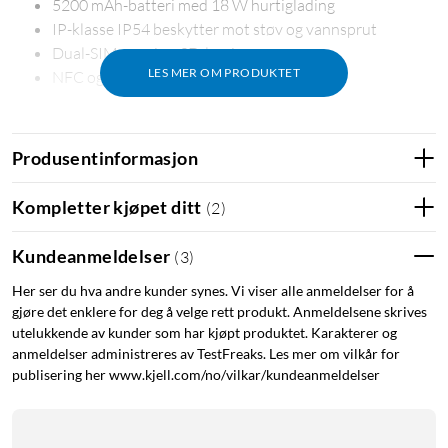
5200 mAh-batteri med 18 W hurtiglading
IP-klasse IP54 beskytter mot støv og vannsprut
Dual-SIM og microSD-lagring
LES MER OM PRODUKTET
NFC og sideplassert fingeravtrykk
Stor skjerm for media og hverdag
Den store 6,7″ IPS-skjermen med oppdateringsfrekvens på 90
Produsentinformasjon
Hz gir en jevn og tydelig visuell opplevelse når du ser videoer,
spiller eller blar i sosiale medier. HD+-oppløsningen og IPS-
Kompletter kjøpet ditt
(
2
)
panelet gir god fargegjengivelse og synsvinkel for multimedia
og daglig bruk.
Kundeanmeldelser
(
3
)
Her ser du hva andre kunder synes. Vi viser alle anmeldelser for å
Kraftig batteri og rask lading
gjøre det enklere for deg å velge rett produkt. Anmeldelsene skrives
Med et 5200 mAh-batteri får du lang driftstid, også ved aktiv
utelukkende av kunder som har kjøpt produktet. Karakterer og
anmeldelser administreres av TestFreaks. Les mer om vilkår for
bruk. Støtte for 18 W hurtiglading betyr at du raskt får påfyll
publisering her www.kjell.com/no/vilkar/kundeanmeldelser
når du trenger det – perfekt for reiser, jobb og helgens
aktiviteter.