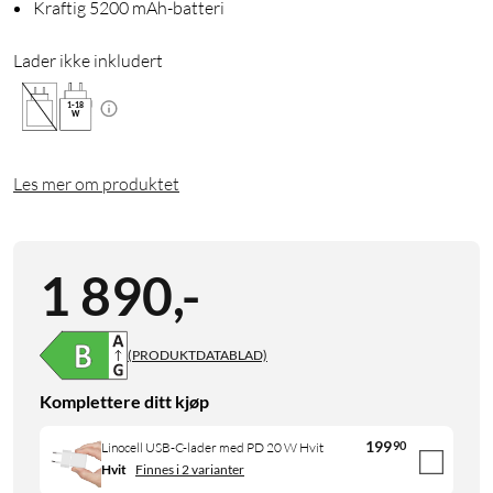
Kraftig 5200 mAh-batteri
Lader ikke inkludert
1
-
18
W
Les mer om produktet
1 890
,
-
(PRODUKTDATABLAD)
Komplettere ditt kjøp
199
90
Linocell USB-C-lader med PD 20 W Hvit
Hvit
Finnes i 2 varianter