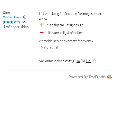
Prosessor: MediaTek Helio G81
RAM: 8 GB
Lagring: 256 GB (microSD-støtte)
Sten
Litt vanskelig å håndtere for meg, som er 
Verifisert kjøper
Hovedkamera: 50 MP, AI-sceneoppdagelse, HDR
eldre.
3/5
Selfiekamera: 5 MP
Klar skjerm. Stilig design.
4 måneder siden
Batteri: 5200 mAh, 18 W hurtiglading
Litt vanskelig å håndtere
Tilkobling: Wifi dual-band, Bluetooth 5.1, NFC
Anmeldelsen er oversatt fra svensk
Sikkerhet: Sideplassert fingeravtrykksensor
Vis original
Lyd: Stereohøyttalere, 3,5 mm-jack
Beskyttelse: IP-klasse IP54 støv- og sprutbeskyttelse
Var anmeldelsen nyttig?
Ja
(
0
)
Nei
(
0
)
SIM: Dual nano-SIM
I pakken
Powered By TestFreaks
1x TCL 605 4G 128GB smarttelefon
1x USB-C-kabel
Hurtigstartguide
SIM-verktøy