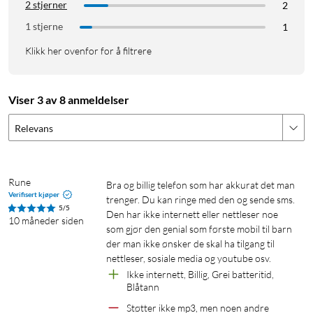
2 stjerner
2
1 stjerne
1
Klikk her ovenfor for å filtrere
Viser 3 av 8 anmeldelser
Relevans
Rune
Bra og billig telefon som har akkurat det man 
Verifisert kjøper
trenger. Du kan ringe med den og sende sms. 
5/5
Den har ikke internett eller nettleser noe 
10 måneder siden
som gjør den genial som første mobil til barn 
der man ikke ønsker de skal ha tilgang til 
nettleser, sosiale media og youtube osv.
Ikke internett, Billig, Grei batteritid, 
Blåtann
Støtter ikke mp3, men noen andre 