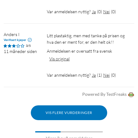
Var anmeldelsen nyttig?
Ja
(
0
)
Nei
(
0
)
Anders I
Litt plastaktig, men med tanke på prisen og 
Verifisert kjøper
hva den er ment for, er den helt ok!!
3/5
Anmeldelsen er oversatt fra svensk
11 måneder siden
Vis original
Var anmeldelsen nyttig?
Ja
(
1
)
Nei
(
0
)
Powered By TestFreaks
VIS FLERE VURDERINGER