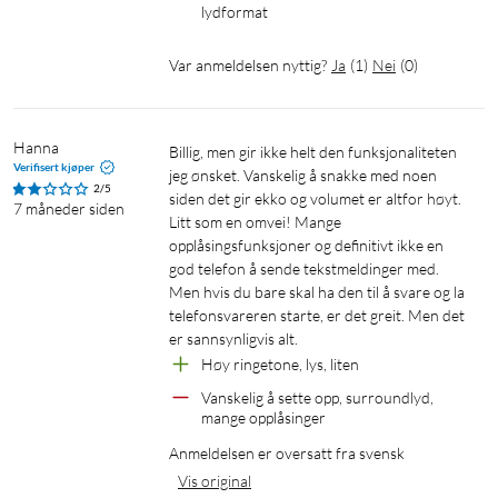
lydformat
Var anmeldelsen nyttig?
Ja
(
1
)
Nei
(
0
)
Hanna
Billig, men gir ikke helt den funksjonaliteten 
Verifisert kjøper
jeg ønsket. Vanskelig å snakke med noen 
2/5
siden det gir ekko og volumet er altfor høyt. 
7 måneder siden
Litt som en omvei! Mange 
opplåsingsfunksjoner og definitivt ikke en 
god telefon å sende tekstmeldinger med. 
Men hvis du bare skal ha den til å svare og la 
telefonsvareren starte, er det greit. Men det 
er sannsynligvis alt.
Høy ringetone, lys, liten
Vanskelig å sette opp, surroundlyd, 
mange opplåsinger
Anmeldelsen er oversatt fra svensk
Vis original