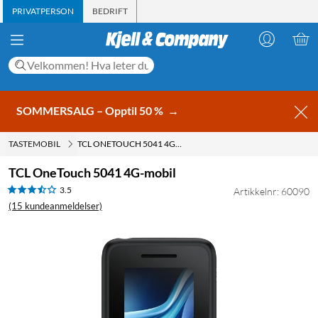
PRIVATPERSON
BEDRIFT
SOMMERSALG – Opptil 50 %
→
TASTEMOBIL
TCL ONETOUCH 5041 4G-MOBIL
TCL OneTouch 5041 4G-mobil
3.5
Artikkelnr: 60090
(15 kundeanmeldelser)