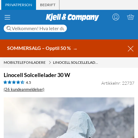
PRIVATPERSON
BEDRIFT
SOMMERSALG – Opptil 50 %
→
MOBILTELEFONLADERE
LINOCELL SOLCELLELADER 30 W
Linocell Solcellelader 30 W
4.5
Artikkelnr: 22737
(26 kundeanmeldelser)