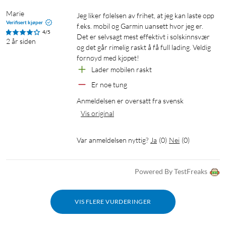
Marie
Jeg liker følelsen av frihet, at jeg kan laste opp 
Verifisert kjøper
f.eks. mobil og Garmin uansett hvor jeg er. 
4/5
Det er selvsagt mest effektivt i solskinnsvær 
2 år siden
og det går rimelig raskt å få full lading. Veldig 
fornøyd med kjøpet!
Lader mobilen raskt
Er noe tung
Anmeldelsen er oversatt fra svensk
Vis original
Var anmeldelsen nyttig?
Ja
(
0
)
Nei
(
0
)
Powered By TestFreaks
VIS FLERE VURDERINGER