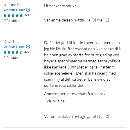
Joanna K
Utmerket produkt
Verifisert kjøper
5/5
Var anmeldelsen nyttig?
Ja
(
0
)
Nei
(
1
)
2 år siden
David
Definitivt god til å lade i overskyet vær, men 
Verifisert kjøper
jeg ble litt skuffet over at den ikke ser ut til å 
4/5
ha noen grad av støtte for hurtiglading ved 
1 år siden
høyere spenninger og dermed sannsynligvis 
ikke kan lade 30W (det er bare kraften til 
solcellepanelene) . Den skal ha rikelig med 
spenning til det, så det er bare synd at 
portene ikke takler det.
Anmeldelsen er oversatt fra svensk
Vis original
Var anmeldelsen nyttig?
Ja
(
5
)
Nei
(
2
)