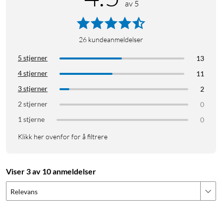
av 5
Lagre strøm
26
kundeanmeldelser
5 stjerner
13
4 stjerner
11
3 stjerner
2
2 stjerner
0
1 stjerne
0
Klikk her ovenfor for å filtrere
Viser 3 av 10 anmeldelser
Relevans