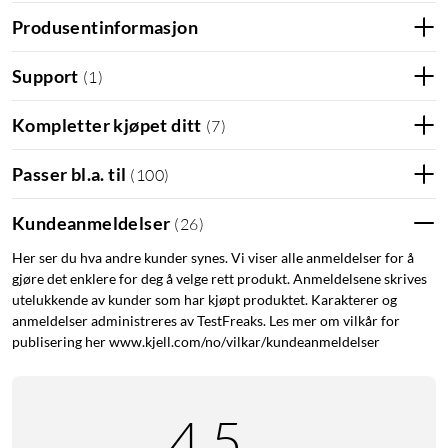
Produsentinformasjon
Support
(
1
)
Funksjoner
Solcellelader med 2x USB-C-porter og 1x USB-A-port for
Kompletter kjøpet ditt
(
7
)
lading av mobil, nettbrett og andre USB-enheter.
Laderen kan foldes sammen og festes på f.eks. ryggsekk,
Passer bl.a. til
(
100
)
telt eller sykkel.
Mobil eller powerbank kan legges i en lomme ved lading.
Kundeanmeldelser
(
26
)
USB-portene leverer maks 3 A per port, eller totalt maks
6 A
Her ser du hva andre kunder synes. Vi viser alle anmeldelser for å
gjøre det enklere for deg å velge rett produkt. Anmeldelsene skrives
Klarer temperaturer fra -10 til +65 °C.
utelukkende av kunder som har kjøpt produktet. Karakterer og
Mål - lagt sammen: 290x200x40 mm. Mål - utfelt:
anmeldelser administreres av TestFreaks. Les mer om vilkår for
1020x290x200 mm. Vekt: 1,1 kg
publisering her www.kjell.com/no/vilkar/kundeanmeldelser
Prepping
Strømbrudd
Camping
Lade mobilen
4.5
Solcellelader
Nødlader
Lade med solceller