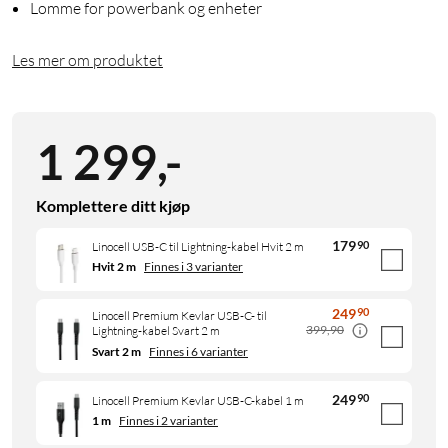
Lomme for powerbank og enheter
Les mer om produktet
1 299
,
-
Komplettere ditt kjøp
179
90
Linocell USB-C til Lightning-kabel Hvit 2 m
Hvit 2 m
Finnes i 3 varianter
249
90
Linocell Premium Kevlar USB-C- til
399,90
Lightning-kabel Svart 2 m
Svart 2 m
Finnes i 6 varianter
249
90
Linocell Premium Kevlar USB-C-kabel 1 m
1 m
Finnes i 2 varianter