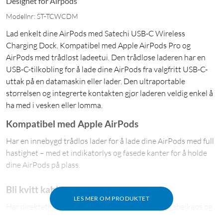
Designet for Airpods
Modellnr: ST-TCWCDM
Lad enkelt dine AirPods med Satechi USB-C Wireless
Charging Dock. Kompatibel med Apple AirPods Pro og
AirPods med trådløst ladeetui. Den trådløse laderen har en
USB-C-tilkobling for å lade dine AirPods fra valgfritt USB-C-
uttak på en datamaskin eller lader. Den ultraportable
størrelsen og integrerte kontakten gjør laderen veldig enkel å
ha med i vesken eller lomma.
Kompatibel med Apple AirPods
Har en innebygd trådløs lader for å lade dine AirPods med full
hastighet – med et indikatorlys og fasede kanter for å holde
dine AirPods på plass.
Bli kvitt kablene
LES MER OM PRODUKTET
Har direktetilkobling med USB-C for å redusere kabelkaos og
holde arbeidsstedet ryddig.