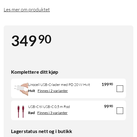
Les mer om produktet
90
349
Komplettere ditt kjøp
199
90
Linocell USB-C-lader med PD 20 W Hvit
Hvit
Finnes i 2 varianter
99
90
USB-C til USB-C 0,5 m Rød
Rød
Finnes i 3 varianter
Lagerstatus nett og i butikk