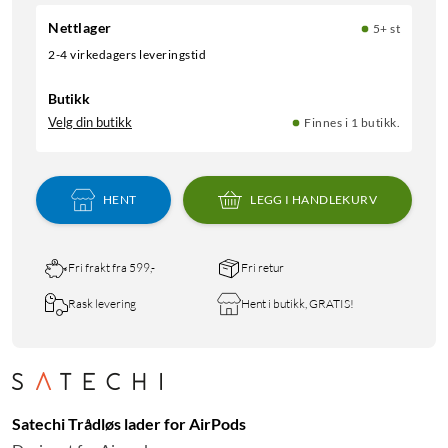
Nettlager
5+ st
2-4 virkedagers leveringstid
Butikk
Velg din butikk
Finnes i 1 butikk.
HENT
LEGG I HANDLEKURV
Fri frakt fra 599,-
Fri retur
Rask levering
Hent i butikk, GRATIS!
Satechi Trådløs lader for AirPods