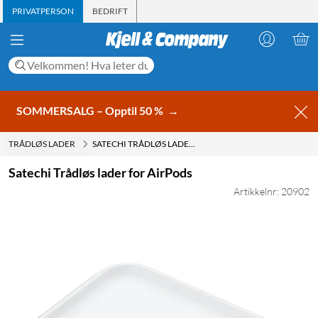
PRIVATPERSON
BEDRIFT
SOMMERSALG – Opptil 50 %
→
TRÅDLØS LADER
SATECHI TRÅDLØS LADER FOR AIRPODS
Satechi Trådløs lader for AirPods
Artikkelnr: 20902