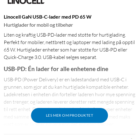
Linocell GaN USB-C-lader med PD 65 W
Hurtiglader for mobil og tilbehør
Liten og kraftig USB-PD-lader med støtte for hurtiglading.
Perfekt for mobiler, nettbrett og laptoper med lading på opptil
65 W. Hurtiglader enheter som har støtte for USB-PD eller
Quick-Charge 3.0. USB-kabel selges separat.
USB-PD: Én lader for alle enhetene dine
USB-PD (Power Delivery) er en ladestandard med USB-C i
grunnen, som gjør at du kan hurtiglade kompatible enheter.
Ladekretsen i enheten din forteller laderen hvor mye spenning
den trenger, og laderen leverer deretter rett mengde spenning
til rett enhet. Dette gir mulighet for å lade flere typer enheter
LES MER OM PRODUKTET
med samme lader. Så lenge du bruker en PD-lader med maks
watt som er lik eller høyere enn det enheten trenger.