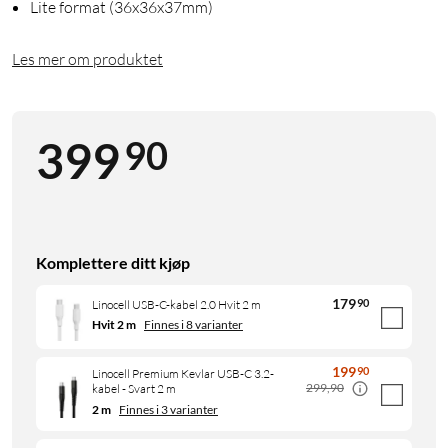
Lite format (36x36x37mm)
Les mer om produktet
90
399
Komplettere ditt kjøp
179
90
Linocell USB-C-kabel 2.0 Hvit 2 m
Hvit 2 m
Finnes i 8 varianter
199
90
Linocell Premium Kevlar USB-C 3.2-
299,90
kabel - Svart 2 m
2 m
Finnes i 3 varianter