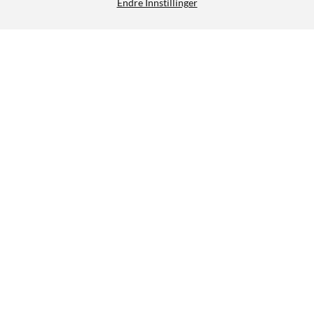
Endre Innstillinger
Linocell GaN USB-C-lader med PD 65 W
399,90
4.5/5
HENT
LEGG I HANDLEKURV
Lignende produkter
SPAR 200 KR
17
61