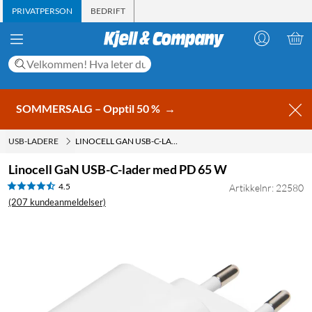
PRIVATPERSON
BEDRIFT
SOMMERSALG – Opptil 50 %
→
USB-LADERE
LINOCELL GAN USB-C-LADER MED PD 65 W
Linocell GaN USB-C-lader med PD 65 W
4.5
Artikkelnr: 22580
(207 kundeanmeldelser)