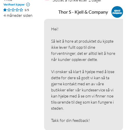
trådløs lading (7,5 W).
Verifisert kjøper
1/5
Thor S - Kjell & Company
4 måneder siden
Hurtiglading av iPad
Flere modeller av iPad har støtte for hurtiglading. Med en
Hei!

spenning på 20 W kan du eksempelvis lade en iPad Pro 11" til
100 % på bare 2,5 timer (8 timer med en vanlig lader). Også
Så leit å høre at produktet du kjøpte 
andre modeller av iPad som ikke har støtte for hurtiglading,
ikke lever fullt opp til dine 
forventninger, det er alltid leit å høre 
kan bruke laderen og lade i normal hastighet.
når kunder opplever dette.

Hurtiglading av Apple Watch Series 7 og 8
Vi ønsker så klart å hjelpe med å løse 
dette for dere så godt vi kan så ta 
Laderen har støtte for hurtiglading av Apple Watch Series 7 og
gjerne kontakt med en av våre 
8, hvilket gir hele 33 % raskere lading. Kan lade opp til 80 % på
butikker eller vår kundeservice så vi 
bare 45 minutter. Er også velegnet til å lade alle modeller av
kan hjelpe med å se om vi finner noe 
Apple Watch, med en USB-C til Apple Watch-lader.
tilsvarende til deg som kan fungere i 
steden.

Hurtiglading for Android med Quick Charge 3.0.
Takk for din feedback!
Med Quick Charge 3.0 lader du din kompatible Android-