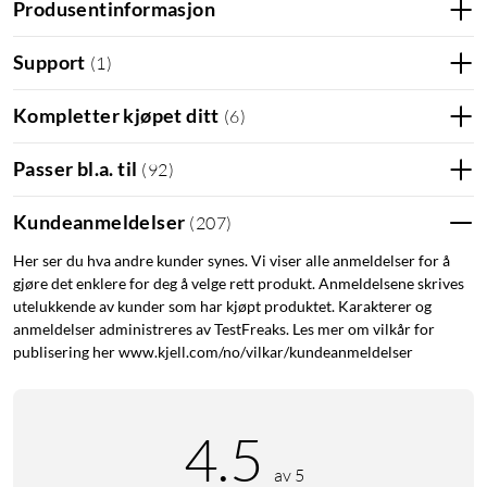
Lader også enheter som ikke har støtte for USB-
Produsentinformasjon
PD
Support
(
1
)
Siden USB-PD er laget for kommunikasjon mellom lader og
tilkoblet enhet, kan den også oppdage enheter som ikke har
Kompletter kjøpet ditt
(
6
)
støtet for USB-PD. Den senker da spenningen til 5 V for ikke å
risikere at enhet og batteri tar skade. Det går derfor utmerket
Passer bl.a. til
(
92
)
an å lade ikke-kompatible enheter med en PD-lader som
krever 5 V for å lade, eksempelvis mobiltelefoner,
Kundeanmeldelser
(
207
)
hodetelefoner og nødladere.
Her ser du hva andre kunder synes. Vi viser alle anmeldelser for å
For lading av alle dine enheter
gjøre det enklere for deg å velge rett produkt. Anmeldelsene skrives
utelukkende av kunder som har kjøpt produktet. Karakterer og
Laderen fungerer også perfekt for å lade opp hele familiens
anmeldelser administreres av TestFreaks. Les mer om vilkår for
USB-enheter, som nødladere, hodetelefoner og lesebrett.
publisering her www.kjell.com/no/vilkar/kundeanmeldelser
Enten enheten din lades via USB-C, Lightning, Micro-USB eller
trådløst, så finnes det overgangskabler fra USB-C til den
standarden enheten din bruker.
4.5
Ved lading av datamaskiner
av 5