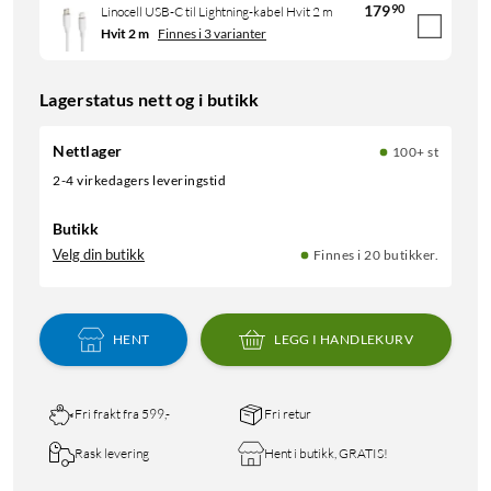
179
90
Linocell USB-C til Lightning-kabel Hvit 2 m
Hvit 2 m
Finnes i 3 varianter
Lagerstatus nett og i butikk
Nettlager
100+ st
2-4 virkedagers leveringstid
Butikk
Velg din butikk
Finnes i 20 butikker.
HENT
LEGG I HANDLEKURV
Fri frakt fra 599,-
Fri retur
Rask levering
Hent i butikk, GRATIS!