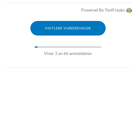
Lader for iPhone 11
Lader for iPhone 11 Pro
Powered By TestFreaks
Lader for iPhone 11 Pro Max
Lader for iPhone 12
VIS FLERE VURDERINGER
Lader for iPhone 12 Pro
Lader for iPhone 12 Pro Max
Lader for iPhone 12 Mini
Lader for iPhone 13
Viser 3 av 66 anmeldelser
Lader for iPhone 13 Pro
Lader for iPhone 13 Pro Max
Lader for iPhone 13 Mini
iPhone 13-serien
Lader for iPhone 14
Lader iPhone 14 Plus
Lader iPhone 14 Pro
Lader iPhone 14 Pro Max