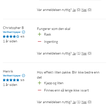
telefon til hele 80 % på ca. 35 minutter. Lader også eldre
Android-enheter med normal hastighet.
Var anmeldelsen nyttig?
Ja
(
0
)
Nei
(
0
)
Spesifikasjoner
Innspenning: 200–240 V
Christopher B
Fungerer som den skal
Verifisert kjøper
Maks. utspenning: 65 W
Rask
4/5
Mål uten støpsel: 36x36x37 mm
1 år siden
Ingenting
Vekt: 79 g
Var anmeldelsen nyttig?
Ja
(
1
)
Nei
(
0
)
Mobillader
GaN
USB-PD
USB-C
Fungerer med MagSafe
Datalader
Henrik
Høy effekt i liten pakke. Blir ikke bedre enn 
Verifisert kjøper
Lader for datamaskiner
Lader for nettbrett
det
5/5
Kjapp og liten
1 år siden
Lader for laptop
PPS
Lader for iPhone 8
Finnes enn så lenge ikke i svart
Lader for iPhone X
Lader for iPhone XR
Var anmeldelsen nyttig?
Ja
(
1
)
Nei
(
0
)
Lader for iPhone Xs
Lader for iPhone SE