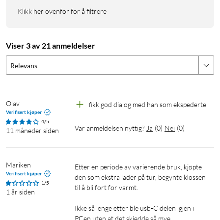
Klikk her ovenfor for å filtrere
Viser 3 av 21 anmeldelser
Relevans
Olav
fikk god dialog med han som ekspederte
Verifisert kjøper
4/5
Var anmeldelsen nyttig?
Ja
(
0
)
Nei
(
0
)
11 måneder siden
Mariken
Etter en periode av varierende bruk, kjøpte 
Verifisert kjøper
den som ekstra lader på tur, begynte klossen 
1/5
til å bli fort for varmt.

1 år siden
Ikke så lenge etter ble usb-C delen igjen i 
PCen uten at det skjedde så mye.
