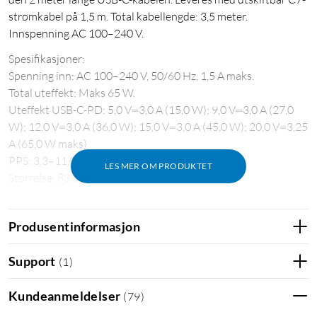
strømkabel på 1,5 m. Total kabellengde: 3,5 meter.
Innspenning AC 100–240 V.
Spesifikasjoner:
Spenning inn: AC 100–240 V, 50/60 Hz, 1,5 A maks.
Total uteffekt: Maks 65 W.
Uteffekt USB-C-PD: 5,0 V⎓3,0 A (15,0 W); 9,0 V⎓3,0 A (27,0
W); 12,0 V⎓3,0 A (36,0 W); 15,0 V⎓3,0 A (45,0 W); 20,0 V⎓3,25
A (65,0 W maks)
PPS: 3,3–11,0 V⎓5,0 A (55,0 W maks)
LES MER OM PRODUKTET
Størrelse: 83x50x26 mm
Vekt: 187 g
I pakken: USB-C-lader (2 m fast kabel), C7-strømkabel (1,5 m),
Produsentinformasjon
manual
Support
(
1
)
Datalader
Lader for datamaskiner
Lader for nettbrett
Kundeanmeldelser
Lader for laptop
Mobillader
USB-PD
USB-C
(
79
)