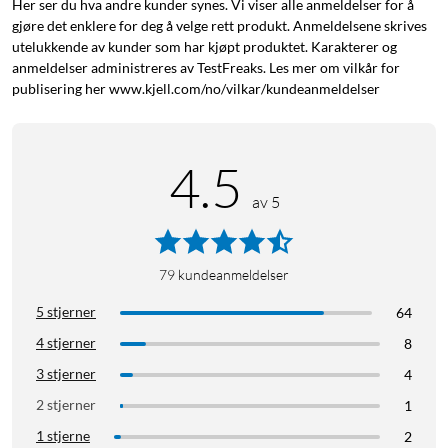
Her ser du hva andre kunder synes. Vi viser alle anmeldelser for å
Fungerer med MagSafe
gjøre det enklere for deg å velge rett produkt. Anmeldelsene skrives
utelukkende av kunder som har kjøpt produktet. Karakterer og
anmeldelser administreres av TestFreaks. Les mer om vilkår for
publisering her www.kjell.com/no/vilkar/kundeanmeldelser
4.5
av 5
79
kundeanmeldelser
5 stjerner
64
4 stjerner
8
3 stjerner
4
2 stjerner
1
1 stjerne
2