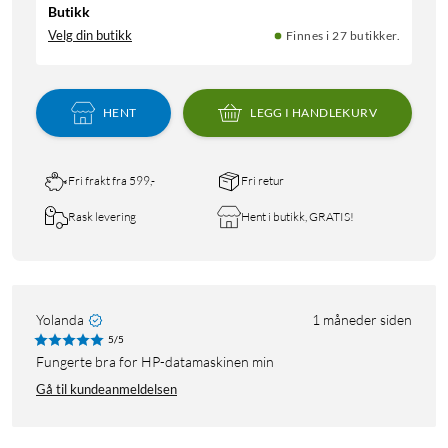
Butikk
Velg din butikk
Finnes i 27 butikker.
HENT
LEGG I HANDLEKURV
Fri frakt fra 599,-
Fri retur
Rask levering
Hent i butikk, GRATIS!
Yolanda
1 måneder siden
5/5
Fungerte bra for HP-datamaskinen min
Gå til kundeanmeldelsen