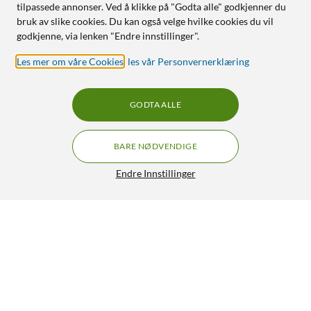
tilpassede annonser. Ved å klikke på "Godta alle" godkjenner du
bruk av slike cookies. Du kan også velge hvilke cookies du vil
godkjenne, via lenken "Endre innstillinger".
Les mer om våre Cookies
,
les vår Personvernerklæring
GODTA ALLE
BARE NØDVENDIGE
Endre Innstillinger
Plexgear Kompakt laptop-lader 65 W
499,90
4.5/5
HENT
LEGG I HANDLEKURV