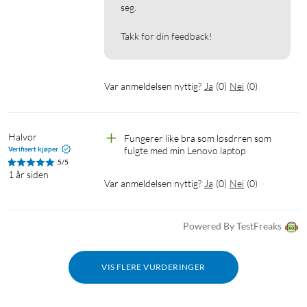
seg.

Takk for din feedback!
Var anmeldelsen nyttig?
Ja
(
0
)
Nei
(
0
)
Halvor
Fungerer like bra som løsdrren som 
Verifisert kjøper
fulgte med min Lenovo laptop
5/5
1 år siden
Var anmeldelsen nyttig?
Ja
(
0
)
Nei
(
0
)
Powered By TestFreaks
VIS FLERE VURDERINGER