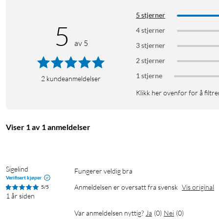
5 stjerner
5
4 stjerner
av 5
3 stjerner
2 stjerner
1 stjerne
2
kundeanmeldelser
Klikk her ovenfor for å filtre
Viser 1 av 1 anmeldelser
Sigelind
Fungerer veldig bra
Verifisert kjøper
Anmeldelsen er oversatt fra svensk
Vis original
5/5
1 år siden
Var anmeldelsen nyttig?
Ja
(
0
)
Nei
(
0
)