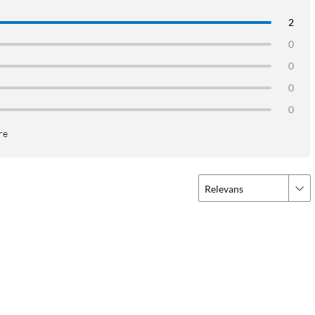
2
0
0
0
0
re
Relevans