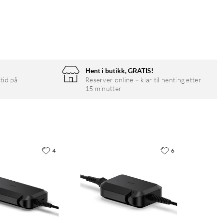
Hent i butikk, GRATIS!
tid på
Reserver online – klar til henting etter
15 minutter
4
6