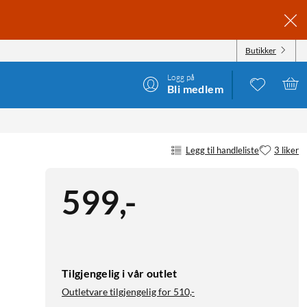
Butikker
Logg på
Bli medlem
Legg til handleliste
3 liker
599
,
-
Tilgjengelig i vår outlet
Outletvare tilgjengelig for
510,-