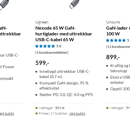
Ugreen
Unisynk
aN-
Nexode 65 W GaN-
GaN-lader
uttrekkbar
hurtiglader med uttrekkbar
100 W
USB-C-kabel 65 W
5
5.0
(11 kundeanmel
(1 kundeanmeldelser)
bar USB-C-
899
,
-
599
,
-
Kraftig o
d Power
teknologi
Innebygd uttrekkbar USB-C-
kabel (0,7 m)
Ekstra USB
kompakt
enheter
Kompakt GaN-design, 95 %
effektivitet
Opptil 10
Støtter PD 3.0, QC 4.0 og PPS
Nettlager
:
50+ st
Nettlager
:
5+
elg butikk
Finnes i 27 butikker.
Velg butikk