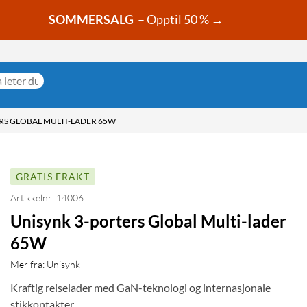
SOMMERSALG
– Opptil 50 % →
RS GLOBAL MULTI-LADER 65W
GRATIS FRAKT
Artikkelnr: 14006
Unisynk 3-porters Global Multi-lader
65W
Mer fra:
Unisynk
Kraftig reiselader med GaN-teknologi og internasjonale
stikkontakter