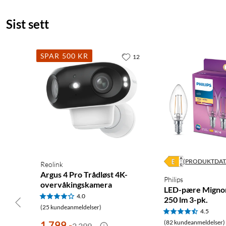
Sist sett
SPAR 500 KR
12
(PRODUKTDAT
Reolink
Argus 4 Pro Trådløst 4K-
Philips
overvåkingskamera
LED-pære Migno
4.0
250 lm 3-pk.
(25 kundeanmeldelser)
4.5
(82 kundeanmeldelser)
1 799
,
-
2 299,-