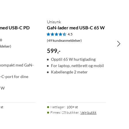
Unisynk
 med USB-C PD
GaN-lader med USB-C 65 W
4.5
.0
(49 kundeanmeldelser)
delser)
599
,
-
Opptil 65 W hurtiglading
g kompakt med GaN-
For laptop, nettbrett og mobil
Kabellengde 2 meter
-C-port for dine
0 W
 st
Nettlager
:
100+ st
Finnes i 25 butikker.
Velg butikk