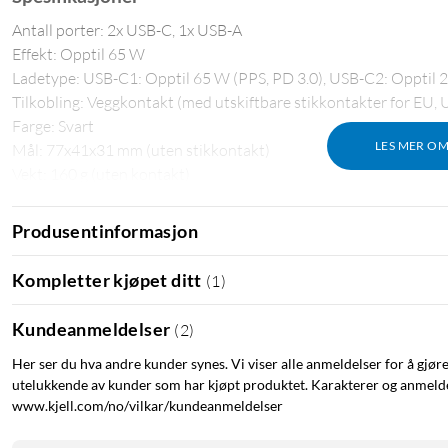
Antall porter: 2x USB-C, 1x USB-A
Effekt: Opptil 65 W
Ladetype: USB-C1: Opptil 65 W (PPS, PD 3.0), USB-C2: Opptil 2
Tilkobling: Veggkontakt (med utskiftbare stikkontakter for EU, 
Farge: Svart
LES MER O
Mål: 77x41x31 mm (uten stikkontakt)
Vekt: 160 g (uten kontakt)
I pakken
Produsentinformasjon
Unisynk 3-porters Global Multi lader 65 W
Kompletter kjøpet ditt
(
1
)
4 utskiftbare veggkontakter (EU, UK, US, AU)
Oppbevaringspose
Kundeanmeldelser
(
2
)
Manual
Her ser du hva andre kunder synes. Vi viser alle anmeldelser for å gjør
utelukkende av kunder som har kjøpt produktet. Karakterer og anmeldel
www.kjell.com/no/vilkar/kundeanmeldelser