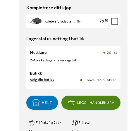
Komplettere ditt kjøp
79
90
Hodetelefonadapter til fly
Lagerstatus nett og i butikk
Nettlager
20+ st
2-4 virkedagers leveringstid
Butikk
Velg din butikk
Finnes i 16 butikker.
HENT
LEGG I HANDLEKURV
Fri frakt fra 599,-
Fri retur