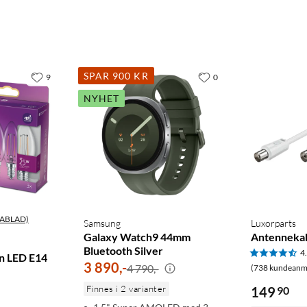
SPAR 900 KR
9
0
NYHET
ABLAD)
Samsung
Luxorparts
Galaxy Watch9 44mm
Antennekab
Bluetooth Silver
4
n LED E14
3 890
,
-
4 790,-
(738 kundeanme
Finnes i 2 varianter
149
90