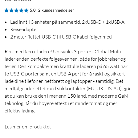
5.0
2 kundeanmeldelser
Lad inntil 3 enheter på samme tid, 2xUSB-C + 1xUSB-A
Reiseadapter
2 meter flettet USB-C til USB-C kabel følger med
Reis med færre ladere! Unisynks 3-porters Global Multi
lader er den perfekte følgesvennen, både for jobbreiser og
ferier. Den kompakte men kraftfulle laderen på 65 watt har
to USB-C porter samt en USB-A port for å raskt og sikkert
lade dine tilefoner, nettbrett og laptopper - samtidig. Det
medfølgende settet med stikkontakter (EU, UK, US, AU) gjør
at du kan bruke den i mer enn 150 land. med moderne GaN
teknologi får du høyere effekt i et minde fomat og mer
effektiv lading.
Les mer om produktet