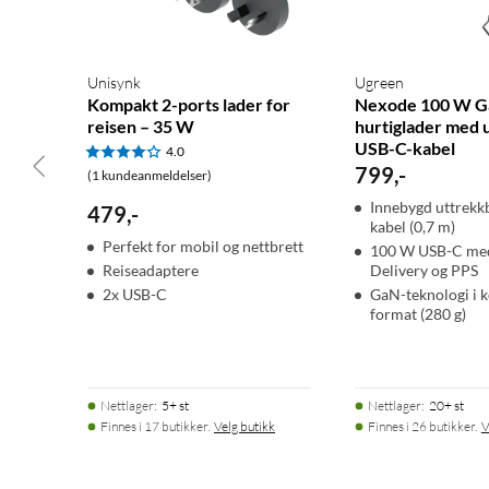
Unisynk
Ugreen
Kompakt 2-ports lader for
Nexode 100 W G
reisen – 35 W
hurtiglader med 
USB-C-kabel
4.0
799
,
-
(1 kundeanmeldelser)
Innebygd uttrekk
479
,
-
kabel (0,7 m)
Perfekt for mobil og nettbrett
100 W USB-C me
Reiseadaptere
Delivery og PPS
2x USB-C
GaN-teknologi i 
format (280 g)
Nettlager
:
5+ st
Nettlager
:
20+ st
Finnes i 17 butikker.
Velg butikk
Finnes i 26 butikker.
V