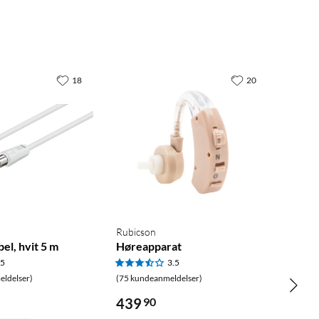
18
20
Rubicson
el, hvit 5 m
Høreapparat
.5
3.5
ldelser)
(75 kundeanmeldelser)
439
90