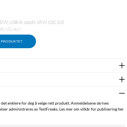
0 W, USB-A: opptil 18 W (QC 3.0)
UK, US, AU)
M PRODUKTET
e det enklere for deg å velge rett produkt. Anmeldelsene skrives
ser administreres av TestFreaks. Les mer om vilkår for publisering her