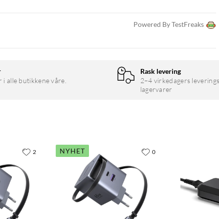
Powered By TestFreaks
r
Rask levering
r i alle butikkene våre.
2–4 virkedagers leverings
lagervarer
NYHET
2
0