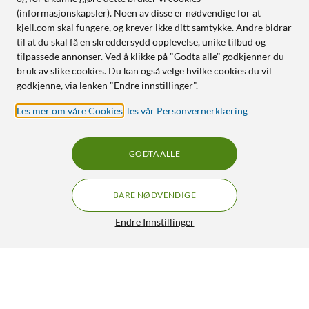
(informasjonskapsler). Noen av disse er nødvendige for at
kjell.com skal fungere, og krever ikke ditt samtykke. Andre bidrar
til at du skal få en skreddersydd opplevelse, unike tilbud og
tilpassede annonser. Ved å klikke på "Godta alle" godkjenner du
bruk av slike cookies. Du kan også velge hvilke cookies du vil
godkjenne, via lenken "Endre innstillinger".
Les mer om våre Cookies
,
les vår Personvernerklæring
GODTA ALLE
BARE NØDVENDIGE
Endre Innstillinger
Otterbox Premium Pro Glass for iPhone 15 Pro
519,-
5/5
HENT
LEGG I HANDLEKURV