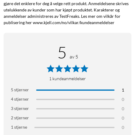
gjøre det enklere for deg å velge rett produkt. Anmeldelsene skrives
utelukkende av kunder som har kjøpt produktet. Karakterer og
anmeldelser administreres av TestFreaks. Les mer om vilkår for
publisering her www.kjell.com/no/vilkar/kundeanmeldelser
5
av 5
1
kundeanmeldelser
5 stjerner
1
4 stjerner
0
3 stjerner
0
2 stjerner
0
1 stjerne
0