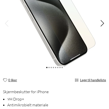
0 liker
Legg til handleliste
Skjermbeskytter for iPhone
9H Drop+
Antimikrobielt materiale