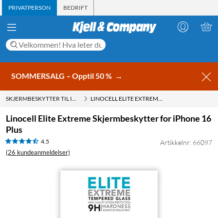
PRIVATPERSON
BEDRIFT
SOMMERSALG – Opptil 50 %
→
SKJERMBESKYTTER TIL IPHONE 16 PLUS
LINOCELL ELITE EXTREME SKJERMBESKYTTER FOR IPHONE 16 PLUS
Linocell Elite Extreme Skjermbeskytter for iPhone 16
Plus
4.5
Artikkelnr: 66097
(26 kundeanmeldelser)