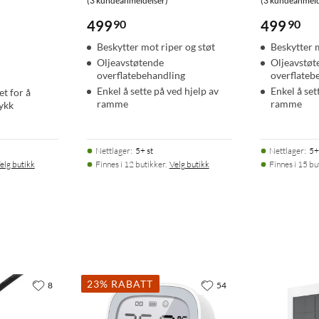
(3 kundeanmeldelser)
(3 kundeanmeld
499
90
499
90
Beskytter mot riper og støt
Beskytter 
Oljeavstøtende
Oljeavstøt
overflatebehandling
overflateb
Enkel å sette på ved hjelp av
Enkel å set
t for å
ramme
ramme
ykk
Nettlager
:
5+ st
Nettlager
:
5+
elg butikk
Finnes i 12 butikker.
Velg butikk
Finnes i 15 bu
23% RABATT
8
54