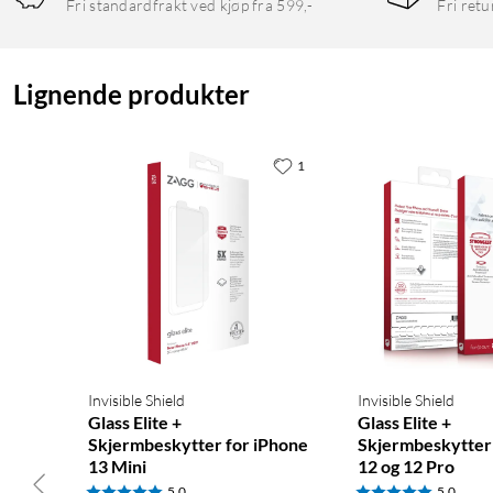
Fri standardfrakt ved kjøp fra 599,-
Fri retu
Lignende produkter
1
Invisible Shield
Invisible Shield
Glass Elite +
Glass Elite +
Skjermbeskytter for iPhone
Skjermbeskytter 
13 Mini
12 og 12 Pro
5.0
5.0