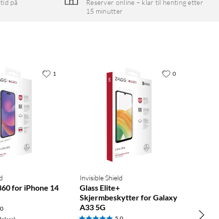
tid på
Reserver online – klar til henting etter
15 minutter
1
0
ld
Invisible Shield
 360 for iPhone 14
Glass Elite+
Skjermbeskytter for Galaxy
A33 5G
.0
5.0