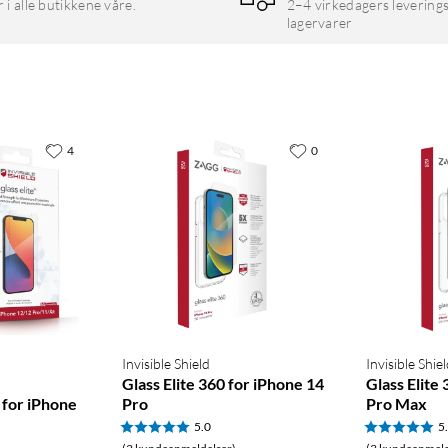
r i alle butikkene våre.
2–4 virkedagers leverings
lagervarer
4
0
Invisible Shield
Invisible Shie
Glass Elite 360 for iPhone 14
Glass Elite
for iPhone
Pro
Pro Max
5.0
5