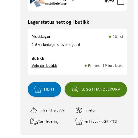
49
90
mobiltelefoner
Lagerstatus nett og i butikk
Nettlager
20+ st
2-6 virkedagers leveringstid
Butikk
Velg din butikk
Finnes i 19 butikker.
HENT
LEGG I HANDLEKURV
Fri frakt fra 599,-
Fri retur
Rask levering
Hent i butikk, GRATIS!