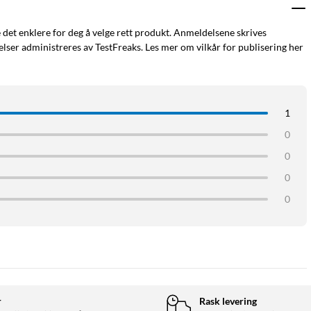
e det enklere for deg å velge rett produkt. Anmeldelsene skrives
ser administreres av TestFreaks. Les mer om vilkår for publisering her
1
0
0
0
0
r
Rask levering