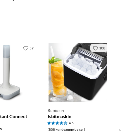
59
108
Rubicson
tant Connect
Isbitmaskin
4.5
.5
(808 kundeanmeldelser)