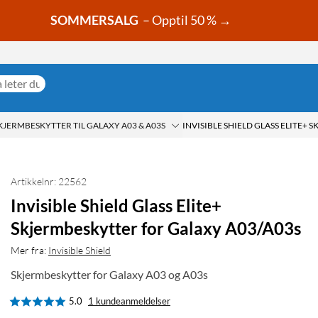
SOMMERSALG
– Opptil 50 % →
KJERMBESKYTTER TIL GALAXY A03 & A03S
Artikkelnr: 22562
Invisible Shield Glass Elite+
Skjermbeskytter for Galaxy A03/A03s
Mer fra:
Invisible Shield
Skjermbeskytter for Galaxy A03 og A03s
5.0
1 kundeanmeldelser