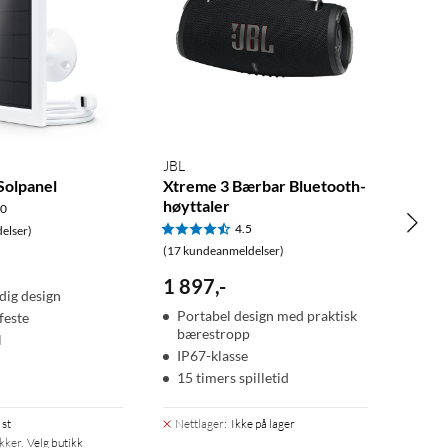
JBL
 Solpanel
Xtreme 3 Bærbar Bluetooth-
høyttaler
.0
4.5
elser)
(17 kundeanmeldelser)
1 897
,
-
dig design
Portabel design med praktisk
feste
bærestropp
l
IP67-klasse
15 timers spilletid
 st
Nettlager
:
Ikke på lager
ikker.
Velg butikk