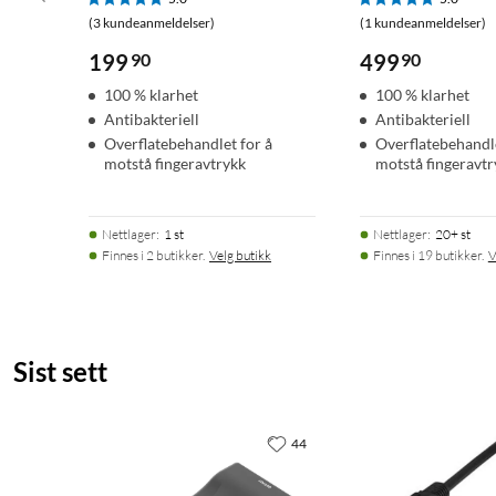
(3 kundeanmeldelser)
(1 kundeanmeldelser)
199
90
499
90
100 % klarhet
100 % klarhet
Antibakteriell
Antibakteriell
Overflatebehandlet for å
Overflatebehandle
motstå fingeravtrykk
motstå fingeravtr
Nettlager
:
1 st
Nettlager
:
20+ st
Finnes i 2 butikker.
Velg butikk
Finnes i 19 butikker.
V
Sist sett
44