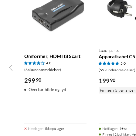
Luxorparts
Omformer, HDMI til Scart
Apparatkabel C5 
4.0
5.0
(84 kundeanmeldelser)
(55 kundeanmeldelser)
299
90
199
90
Overfør bilde og lyd
Finnes i 5 varianter
Nettlager
:
Ikke på lager
Nettlager
:
1+ st
Finnes i 2 butikker.
Ve