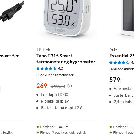
TP-Link
Arlo
svart 5 m
Tapo T315 Smart
Essential 2
termometer og hygrometer
4
4.5
(4 kundeanmeld
(127 kundeanmeldelser)
579
,
-
269
,
-
349,90
Værbestan
For Tapo H200
Justerbart 
e-blekk-display
2,4 m kabe
Batteritid på opptil 2 år
Nettlager
:
100+ st
Nettlager
:
1+
lg butikk
Finnes i 7 butikker.
Velg butikk
Finnes i 4 but