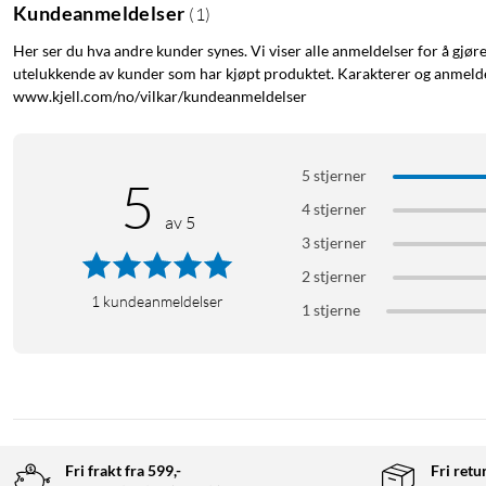
Kundeanmeldelser
(
1
)
Her ser du hva andre kunder synes. Vi viser alle anmeldelser for å gjør
utelukkende av kunder som har kjøpt produktet. Karakterer og anmeldel
www.kjell.com/no/vilkar/kundeanmeldelser
5 stjerner
5
4 stjerner
av 5
3 stjerner
2 stjerner
1
kundeanmeldelser
1 stjerne
Fri frakt fra 599,-
Fri retu