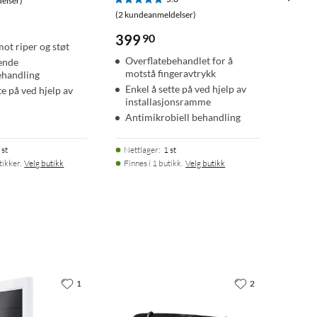
elser)
(2 kundeanmeldelser)
399
90
mot riper og støt
Overflatebehandlet for å
ende
motstå fingeravtrykk
ehandling
Enkel å sette på ved hjelp av
te på ved hjelp av
installasjonsramme
Antimikrobiell behandling
 st
Nettlager
:
1 st
tikker.
Velg butikk
Finnes i 1 butikk.
Velg butikk
1
2