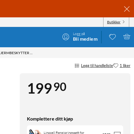
Butikker
Logg på
Bli medlem
INVISIBLE SHIELD GLASS ELITE+ SKJERMBESKYTTER FOR GALAXY A03/A03S
Legg til handleliste
1 liker
90
199
Komplettere ditt kjøp
Linocell Rengjøringssett for