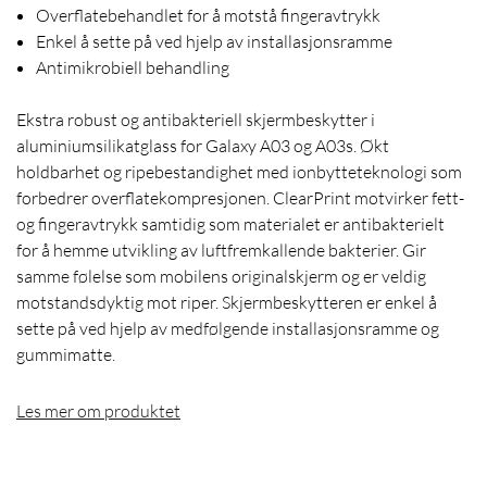
Overflatebehandlet for å motstå fingeravtrykk
Enkel å sette på ved hjelp av installasjonsramme
Antimikrobiell behandling
Ekstra robust og antibakteriell skjermbeskytter i
aluminiumsilikatglass for Galaxy A03 og A03s. Økt
holdbarhet og ripebestandighet med ionbytteteknologi som
forbedrer overflatekompresjonen. ClearPrint motvirker fett-
og fingeravtrykk samtidig som materialet er antibakterielt
for å hemme utvikling av luftfremkallende bakterier. Gir
samme følelse som mobilens originalskjerm og er veldig
motstandsdyktig mot riper. Skjermbeskytteren er enkel å
sette på ved hjelp av medfølgende installasjonsramme og
gummimatte.
Les mer om produktet