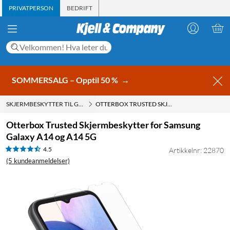
PRIVATPERSON
BEDRIFT
SOMMERSALG – Opptil 50 %
→
SKJERMBESKYTTER TIL GALAXY A14 5G
OTTERBOX TRUSTED SKJERMBESKYTTER FOR SAMSUNG GALAXY A14 OG A14 5G
Otterbox Trusted Skjermbeskytter for Samsung
Galaxy A14 og A14 5G
4.5
Artikkelnr: 22870
(5 kundeanmeldelser)