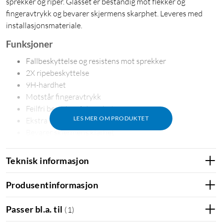
sprekker og riper. Glasset er bestandig mot flekker og
fingeravtrykk og bevarer skjermens skarphet. Leveres med
installasjonsmateriale.
Funksjoner
Fallbeskyttelse og resistens mot sprekker
2X ripebeskyttelse
9H-hardhet
Motstår fingeravtrykk
Feilfri berøringsfølsomhet
LES MER OM PRODUKTET
Ekstra belegg for holdbarhet
Bevarer skjermens klarhet
Enkelt installasjonskit
Teknisk informasjon
Beskyttelse for skjermen
Beskyttelsesfilm
Produsentinformasjon
Displaybeskyttelse
Passer bl.a. til
(
1
)