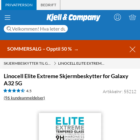
PRIVATPERSON
BEDRIFT
SOMMERSALG – Opptil 50 %
→
SKJERMBESKYTTER TIL GALAXY A32 5G & A12
LINOCELL ELITE EXTREME SKJERMBESKYTTER FOR GALAXY A32 5G
Linocell Elite Extreme Skjermbeskytter for Galaxy
A32 5G
4.5
Artikkelnr: 55212
(96 kundeanmeldelser)