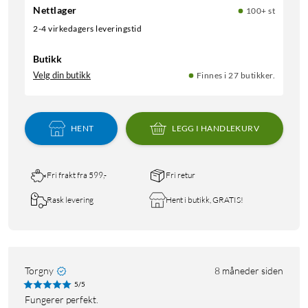
Nettlager
100+ st
2-4 virkedagers leveringstid
Butikk
Velg din butikk
Finnes i 27 butikker.
HENT
LEGG I HANDLEKURV
Fri frakt fra 599,-
Fri retur
Rask levering
Hent i butikk, GRATIS!
Torgny
8 måneder siden
5/5
Fungerer perfekt.