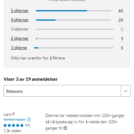
5 stjerner
65
4 stjerner
25
3 stjerner
0
2 stjerner
1
1 stjerne
5
Klikk her ovenfor for å filtrere
Viser 3 av 19 anmeldelser
Relevans
Lars P
Denne har reddet mobilen min 100+ ganger, 
Verifisert kjøper
så nå kjøpte jeg ny for å redde den 100+ 
5/5
ganger til 😊
2 år siden