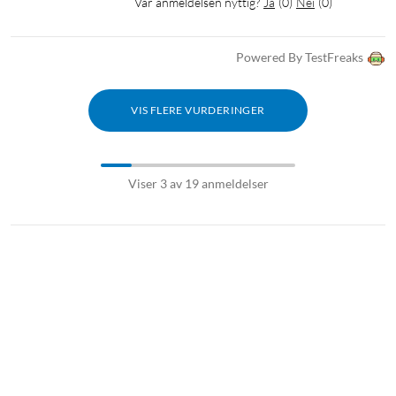
Var anmeldelsen nyttig?
Ja
(
0
)
Nei
(
0
)
Powered By TestFreaks
VIS FLERE VURDERINGER
Viser 3 av 19 anmeldelser