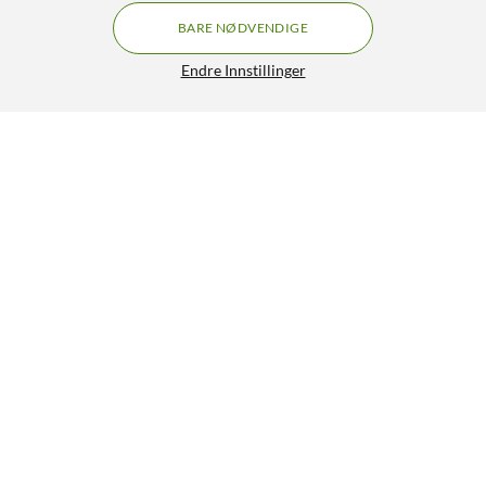
BARE NØDVENDIGE
Endre Innstillinger
Linocell Elite Extreme Skjermbeskytter for Galaxy A32
5G
199,90
4.5/5
HENT
LEGG I HANDLEKURV
Lignende produkter