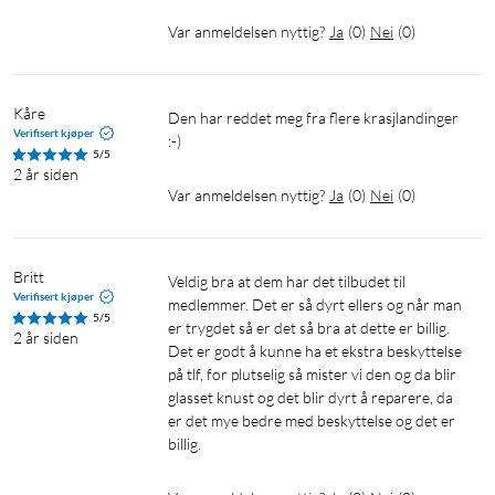
Var anmeldelsen nyttig?
Ja
(
0
)
Nei
(
0
)
Kåre
Den har reddet meg fra flere krasjlandinger 
Verifisert kjøper
:-)
5/5
2 år siden
Var anmeldelsen nyttig?
Ja
(
0
)
Nei
(
0
)
Britt
Veldig bra at dem har det tilbudet til 
Verifisert kjøper
medlemmer. Det er så dyrt ellers og når man 
5/5
er trygdet så er det så bra at dette er billig. 
2 år siden
Det er godt å kunne ha et ekstra beskyttelse 
på tlf, for plutselig så mister vi den og da blir 
glasset knust og det blir dyrt å reparere, da 
er det mye bedre med beskyttelse og det er 
billig. 