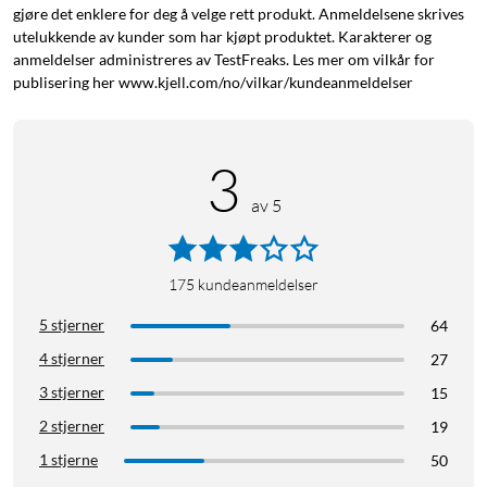
gjøre det enklere for deg å velge rett produkt. Anmeldelsene skrives
utelukkende av kunder som har kjøpt produktet. Karakterer og
anmeldelser administreres av TestFreaks. Les mer om vilkår for
publisering her www.kjell.com/no/vilkar/kundeanmeldelser
3
av 5
175
kundeanmeldelser
5 stjerner
64
4 stjerner
27
3 stjerner
15
2 stjerner
19
1 stjerne
50