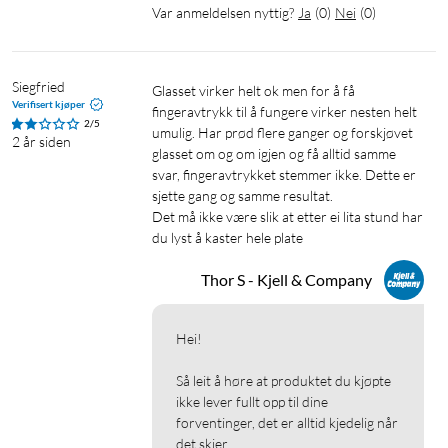
Var anmeldelsen nyttig?
Ja
(
0
)
Nei
(
0
)
Siegfried
Glasset virker helt ok men for å få 
Verifisert kjøper
fingeravtrykk til å fungere virker nesten helt 
2/5
umulig. Har prød flere ganger og forskjøvet 
2 år siden
glasset om og om igjen og få alltid samme 
svar, fingeravtrykket stemmer ikke. Dette er 
sjette gang og samme resultat.

Det må ikke være slik at etter ei lita stund har 
du lyst å kaster hele plate
Thor S - Kjell & Company
Hei!

Så leit å høre at produktet du kjøpte 
ikke lever fullt opp til dine 
forventinger, det er alltid kjedelig når 
det skjer.
