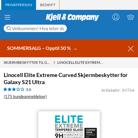
PRIVATPERSON
BEDRIFT
SOMMERSALG – Opptil 50 %
→
SKJERMBESKYTTER TIL GALAXY S21
LINOCELL ELITE EXTREME CURVED SKJERMBESKYTTER FOR GALAXY S21 ULTRA
Linocell Elite Extreme Curved Skjermbeskytter for
Galaxy S21 Ultra
3.0
Artikkelnr: 89764
(175 kundeanmeldelser)