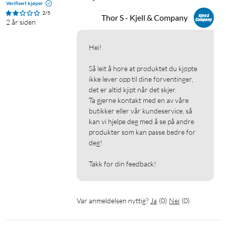
Verifisert kjøper
2/5
Thor S - Kjell & Company
2 år siden
Hei!

Så leit å høre at produktet du kjøpte 
ikke lever opp til dine forventinger, 
det er altid kjipt når det skjer.

Ta gjerne kontakt med en av våre 
butikker eller vår kundeservice, så 
kan vi hjelpe deg med å se på andre 
produkter som kan passe bedre for 
deg!

Takk for din feedback!
Var anmeldelsen nyttig?
Ja
(
0
)
Nei
(
0
)