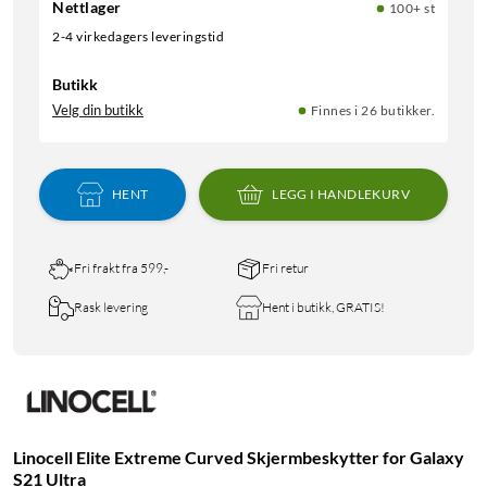
Nettlager
100+ st
2-4 virkedagers leveringstid
Butikk
Velg din butikk
Finnes i 26 butikker.
HENT
LEGG I HANDLEKURV
Fri frakt fra 599,-
Fri retur
Rask levering
Hent i butikk, GRATIS!
Linocell Elite Extreme Curved Skjermbeskytter for Galaxy
S21 Ultra