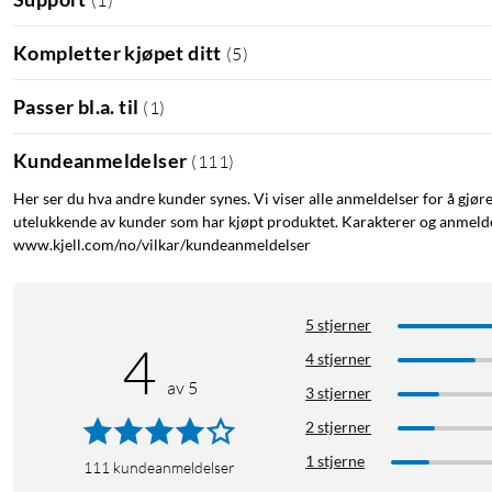
Kompletter kjøpet ditt
(
5
)
Passer bl.a. til
(
1
)
Kundeanmeldelser
(
111
)
Her ser du hva andre kunder synes. Vi viser alle anmeldelser for å gjør
utelukkende av kunder som har kjøpt produktet. Karakterer og anmeldel
www.kjell.com/no/vilkar/kundeanmeldelser
5 stjerner
4
4 stjerner
av 5
3 stjerner
2 stjerner
1 stjerne
111
kundeanmeldelser