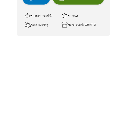
Fri frakt fra 599,-
Fri retur
Rask levering
Hent i butikk, GRATIS!