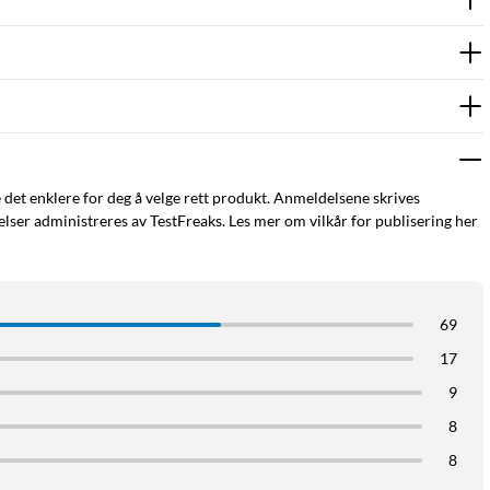
e det enklere for deg å velge rett produkt. Anmeldelsene skrives
ser administreres av TestFreaks. Les mer om vilkår for publisering her
69
17
9
8
8