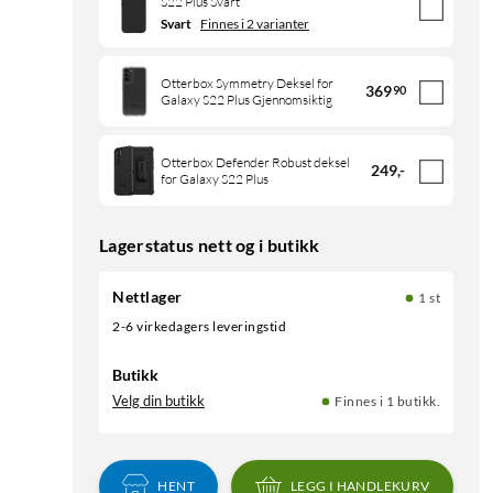
S22 Plus Svart
Svart
Finnes i 2 varianter
Otterbox Symmetry Deksel for
369
90
Galaxy S22 Plus Gjennomsiktig
Otterbox Defender Robust deksel
249
,
-
for Galaxy S22 Plus
Lagerstatus nett og i butikk
Nettlager
1 st
2-6 virkedagers leveringstid
Butikk
Velg din butikk
Finnes i 1 butikk.
HENT
LEGG I HANDLEKURV