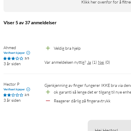
Klikk her ovenfor for å filtre
Viser 5 av 37 anmeldelser
Ahmed
Veldig bra hjelp 
Verifisert kjøper
3/5
Var anmeldelsen nyttig?
Ja
(
1
)
Nei
(
0
)
3 år siden
Hector P
gjenkjenning av finger fungerer IKKE bra via de
Verifisert kjøper
ok garanti så lenge det er tilgang til nye enh
2/5
3 år siden
Reagerer dårlig på fingeravtrykk
Hei Hector!
