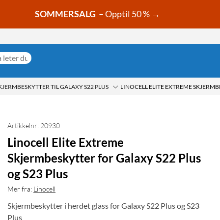
SOMMERSALG
– Opptil 50 % →
KJERMBESKYTTER TIL GALAXY S22 PLUS
Artikkelnr: 20930
Linocell Elite Extreme
Skjermbeskytter for Galaxy S22 Plus
og S23 Plus
Mer fra:
Linocell
Skjermbeskytter i herdet glass for Galaxy S22 Plus og S23
Plus