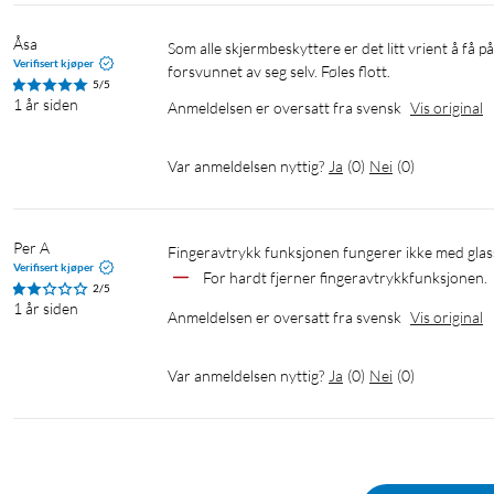
Åsa
Som alle skjermbeskyttere er det litt vrient å få på plass slik at det sitter godt, men luftboblene som ble igjen har siden 
Verifisert kjøper
forsvunnet av seg selv. Føles flott.
5/5
1 år siden
Anmeldelsen er oversatt fra svensk
Vis original
Var anmeldelsen nyttig?
Ja
(
0
)
Nei
(
0
)
Per A
Fingeravtrykk funksjonen fungerer ikke med glass
Verifisert kjøper
For hardt fjerner fingeravtrykkfunksjonen.
2/5
1 år siden
Anmeldelsen er oversatt fra svensk
Vis original
Var anmeldelsen nyttig?
Ja
(
0
)
Nei
(
0
)