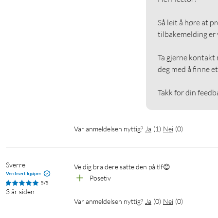
Så leit å høre at p
tilbakemelding er vi
Ta gjerne kontakt m
deg med å finne et 
Takk for din feedb
Var anmeldelsen nyttig?
Ja
(
1
)
Nei
(
0
)
Sverre
Veldig bra dere satte den på tlf😊
Verifisert kjøper
Posetiv
5/5
3 år siden
Var anmeldelsen nyttig?
Ja
(
0
)
Nei
(
0
)