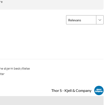
re
Relevans
nne skjerm beskyttelse
eter
Thor S - Kjell & Company