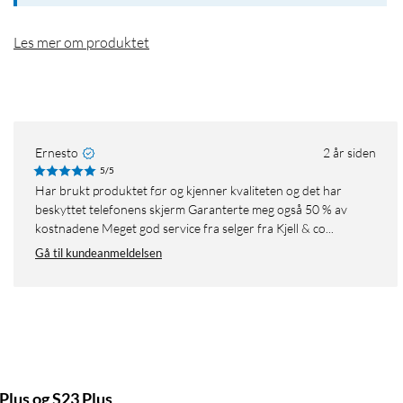
Les mer om produktet
Ernesto
2 år siden
5/5
Har brukt produktet før og kjenner kvaliteten og det har
beskyttet telefonens skjerm Garanterte meg også 50 % av
kostnadene Meget god service fra selger fra Kjell & co...
Gå til kundeanmeldelsen
Plus og S23 Plus