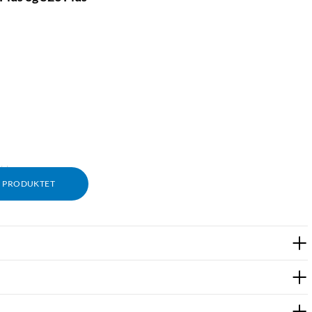
ykk
M PRODUKTET
aper