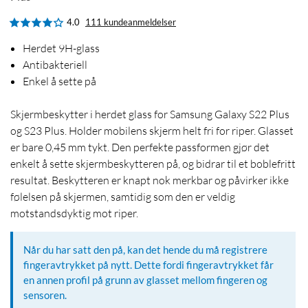
4.0
111 kundeanmeldelser
Herdet 9H-glass
Antibakteriell
Enkel å sette på
Skjermbeskytter i herdet glass for Samsung Galaxy S22 Plus
og S23 Plus. Holder mobilens skjerm helt fri for riper. Glasset
er bare 0,45 mm tykt. Den perfekte passformen gjør det
enkelt å sette skjermbeskytteren på, og bidrar til et boblefritt
resultat. Beskytteren er knapt nok merkbar og påvirker ikke
følelsen på skjermen, samtidig som den er veldig
motstandsdyktig mot riper.
Når du har satt den på, kan det hende du må registrere
fingeravtrykket på nytt. Dette fordi fingeravtrykket får
en annen profil på grunn av glasset mellom fingeren og
sensoren.