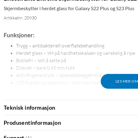
Skjermbeskytter i herdet glass for Galaxy S22 Plus og S23 Plus
Artikkelnr: 20930
Funksjoner:
Trygg – antibakteriell overflatebehandling
Herdet glass – 9H på hardhetsskalaen og vanskelig å ripe
Boblefri – lett å sette på
Diskret – bare 0,45 mm tykk
Anti-fingeravtrykk – spesialbelegget motvirker fingeravtr
LES MER O
100 % glatt og responsiv – skjermen beholder sine egensk
I pakken
Teknisk informasjon
Skjermbeskytter i herdet glass
Mikrofiberduk
Produsentinformasjon
Rengjøringsmiddel
Støvfjerner
Support
(
1
)