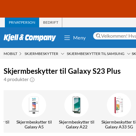
PRIVATPERSON
BEDRIFT
Meny
MOBILT
SKJERMBESKYTTER
SKJERMBESKYTTER TIL SAMSUNG
SK
Skjermbeskytter til Galaxy S23 Plus
4 produkter
r til
Skjermbeskytter til
Skjermbeskytter til
Skjermbeskytter ti
40
Galaxy A5
Galaxy A22
Galaxy A33 5G