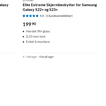
alaxy
Elite Extreme Skjermbeskytter for Samsung
Galaxy S22+ og S23+
5.0
(1 kundeanmeldelser)
199
90
Herdet 9H-glass
0,33 mm tynt
Enkel å montere
Nettlager
:
Ikke på lager