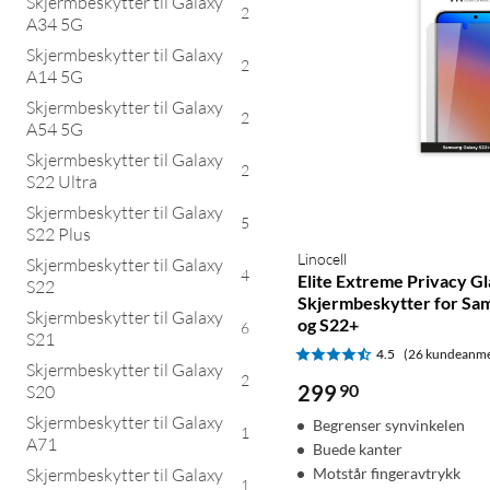
Skjermbeskytter til Galaxy
2
A34 5G
Skjermbeskytter til Galaxy
2
A14 5G
Skjermbeskytter til Galaxy
2
A54 5G
Skjermbeskytter til Galaxy
2
S22 Ultra
Skjermbeskytter til Galaxy
5
S22 Plus
Linocell
Skjermbeskytter til Galaxy
4
Elite Extreme Privacy Gl
S22
Skjermbeskytter for Sa
Skjermbeskytter til Galaxy
og S22+
6
S21
4.5
(26 kundeanme
Skjermbeskytter til Galaxy
2
299
90
S20
Skjermbeskytter til Galaxy
Begrenser synvinkelen
1
A71
Buede kanter
Skjermbeskytter til Galaxy
Motstår fingeravtrykk
1