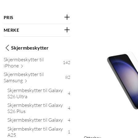
PRIS
MERKE
Skjermbeskytter
Skjermbeskytter til
142
i
Phone
Skjermbeskytter til
82
Sa
msung
Skjermbeskytter til Galaxy
4
S26 Ultra
Skjermbeskytter til Galaxy
4
S26 Plus
Skjermbeskytter til Galaxy
4
Skjermbeskytter til Galaxy
1
A25
Otterbox