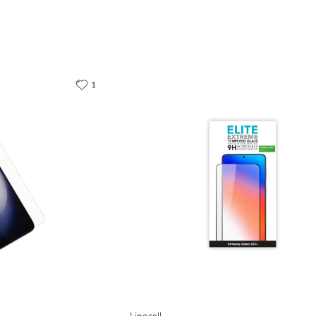
1
Linocell