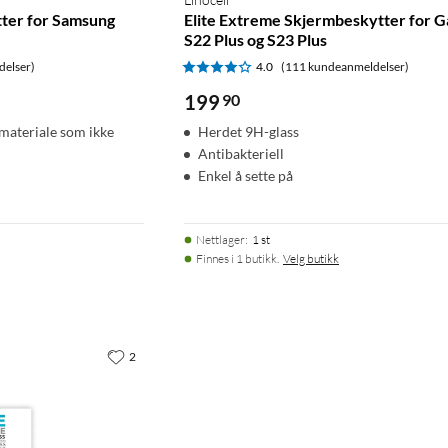
tter for Samsung
Elite Extreme Skjermbeskytter for G
S22 Plus og S23 Plus
delser)
4.0
(111 kundeanmeldelser)
199
90
 materiale som ikke
Herdet 9H-glass
Antibakteriell
Enkel å sette på
Nettlager
:
1 st
Finnes i 1 butikk.
Velg butikk
2