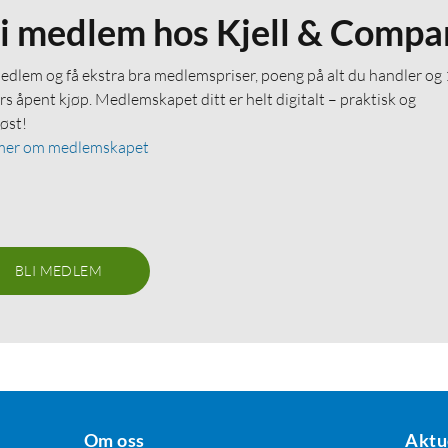
li medlem hos Kjell & Compa
medlem og få ekstra bra medlemspriser, poeng på alt du handler og
rs åpent kjøp. Medlemskapet ditt er helt digitalt – praktisk og
løst!
mer om medlemskapet
BLI MEDLEM
Om oss
Aktu