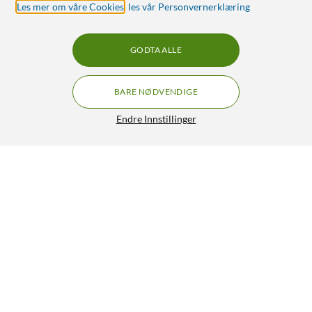
Les mer om våre Cookies
,
les vår Personvernerklæring
GODTA ALLE
BARE NØDVENDIGE
Endre Innstillinger
Invisible Shield Glass Fusion for Apple Watch 7, 45 mm
499,90
4.5/5
HENT
LEGG I HANDLEKURV