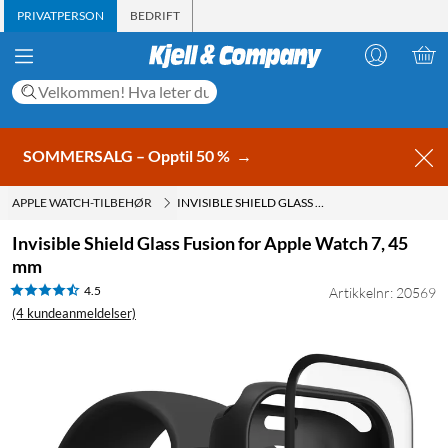
PRIVATPERSON
BEDRIFT
SOMMERSALG – Opptil 50 %
→
APPLE WATCH-TILBEHØR
INVISIBLE SHIELD GLASS FUSION FOR APPLE WATCH 7, 45 MM
Invisible Shield Glass Fusion for Apple Watch 7, 45
mm
4.5
Artikkelnr: 20569
(4 kundeanmeldelser)