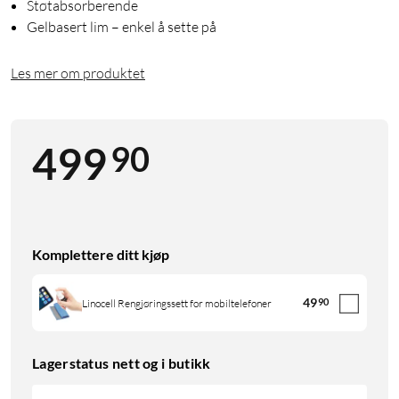
Støtabsorberende
Gelbasert lim – enkel å sette på
Les mer om produktet
90
499
Komplettere ditt kjøp
49
90
Linocell Rengjøringssett for mobiltelefoner
Lagerstatus nett og i butikk