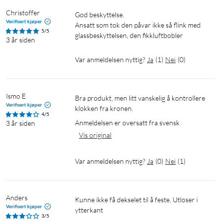
Christoffer
God beskyttelse.

Verifisert kjøper
Ansatt som tok den påvar ikke så flink med 
5/5
glassbeskyttelsen, den fikkluftbobler
3 år siden
Var anmeldelsen nyttig?
Ja
(
1
)
Nei
(
0
)
Ismo E
Bra produkt, men litt vanskelig å kontrollere 
Verifisert kjøper
klokken fra kronen.
4/5
Anmeldelsen er oversatt fra svensk
3 år siden
Vis original
Var anmeldelsen nyttig?
Ja
(
0
)
Nei
(
1
)
Anders
Kunne ikke få dekselet til å feste. Utløser i 
Verifisert kjøper
ytterkant
3/5