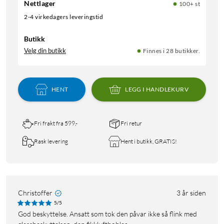
Nettlager
100+ st
2-4 virkedagers leveringstid
Butikk
Velg din butikk
Finnes i 28 butikker.
HENT
LEGG I HANDLEKURV
Fri frakt fra 599,-
Fri retur
Rask levering
Hent i butikk, GRATIS!
Christoffer
3 år siden
5/5
God beskyttelse. Ansatt som tok den påvar ikke så flink med