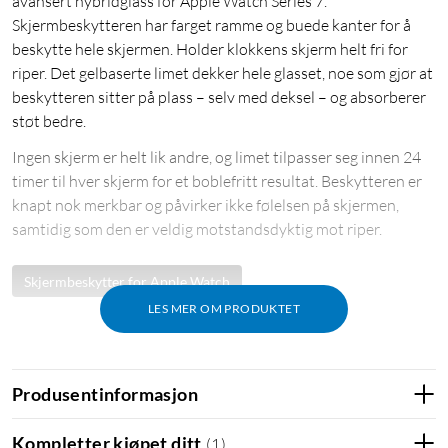
avansert hybridglass for Apple Watch Series 7.
Skjermbeskytteren har farget ramme og buede kanter for å
beskytte hele skjermen. Holder klokkens skjerm helt fri for
riper. Det gelbaserte limet dekker hele glasset, noe som gjør at
beskytteren sitter på plass – selv med deksel – og absorberer
støt bedre.
Ingen skjerm er helt lik andre, og limet tilpasser seg innen 24
timer til hver skjerm for et boblefritt resultat. Beskytteren er
knapt nok merkbar og påvirker ikke følelsen på skjermen,
samtidig som den er veldig motstandsdyktig mot riper.
Skjermbeskytter for Apple Watch
LES MER OM PRODUKTET
Produsentinformasjon
Kompletter kjøpet ditt
(
1
)