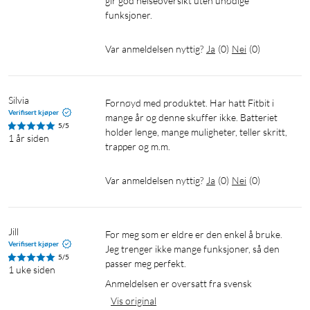
gir god helseoversikt uten unødige 
håndleddet ditt når du når dine målpulssoner, slik at du vet at
funksjoner.
dine pulsøkende aktiviteter registreres og at du tjener på å
løpe opp den siste bakken. I appen kan du se om du når
Var anmeldelsen nyttig?
Ja
(
0
)
Nei
(
0
)
Verdens Helseorganisasjons anbefalte 150 minutter med
middels intens eller 75 minutter med intens aktivitet per uke.
Silvia
Fornøyd med produktet. Har hatt Fitbit i 
Daglig aktivitet
Verifisert kjøper
mange år og denne skuffer ikke. Batteriet 
5/5
Alle deler av dagen påvirker målene dine. Derfor registrerer
holder lenge, mange muligheter, teller skritt, 
1 år siden
trapper og m.m. 
Fitbit Inspire 3 alle skritt, distanser og kaloriforbrenning i
løpet av hele dagen. Via VO2-målinger lærer Inspire 3 hvor bra
kroppen din bruker oksygen under treningen. Det gir deg en
Var anmeldelsen nyttig?
Ja
(
0
)
Nei
(
0
)
bedre forståelse for hvilken form du er i, og hva du kan gjøre
for enklere og raskere å nå målene dine.
Dra nytte av Fitbit-appen ved å logge måltidene dine og
Jill
For meg som er eldre er den enkel å bruke. 
Verifisert kjøper
sammenligne kaloriinntak med kaloriforbrenning.
Jeg trenger ikke mange funksjoner, så den 
5/5
passer meg perfekt.
1 uke siden
Mer enn 20 treningsmoduser og Smarttrack
Anmeldelsen er oversatt fra svensk
Vis original
Velg blant mer enn 20 treningsmoduser og få statistikk i