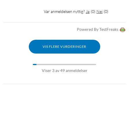
sanntid under treningen, eller la SmartTrack automatisk
Var anmeldelsen nyttig?
Ja
(
0
)
Nei
(
0
)
kjenne igjen og registrere treningen din. Koble Inspire 3 til
mobilens GPS og se tempo og strekning i sanntid på
håndleddet når du går, jogger eller sykler.
Powered By TestFreaks
Varsler
VIS FLERE VURDERINGER
Ha full kontroll ved hjelp av varsler om samtaler, meldinger og
kalenderhendelser fra apper som vær og tidtakere. Dessuten
kan du svare på meldinger med hurtigsvar (bare Android).
Fungerer når mobilen din er i nærheten. Aktiver Ikke forstyrr-
Viser 3 av 49 anmeldelser
modus når du ikke vil høre meldinger, kalendervarsler,
samtalevarsler og lignende.
Timer og tidtaker
Ha for hånden verktøy som gjør livet enklere – som en timer
når du lager sunne måltider og en stoppeklokke for å holde
styr på øvelser i treningsstudioet.