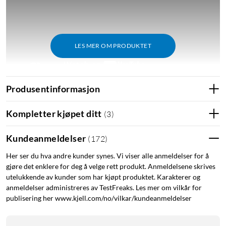
LES MER OM PRODUKTET
Produsentinformasjon
Prøveperiode på Fitbit Premium
Kompletter kjøpet ditt
(
3
)
6 måneder Fitbit Premium inngår ved kjøp av
Fitbit Inspire 3. Den kostnadsfrie prøveperioden kan bare
Kundeanmeldelser
(
172
)
aktiveres sammen med enheten. Krever gyldig
betalingsmiddel. Prøveperioden må aktiveres innen 60 dager
Her ser du hva andre kunder synes. Vi viser alle anmeldelser for å
gjøre det enklere for deg å velge rett produkt. Anmeldelsene skrives
etter at enheten er aktivert. Bare for nye Premium-brukere.
utelukkende av kunder som har kjøpt produktet. Karakterer og
Les mer om Fitbit Premium her:
Fitbit.com/premium
anmeldelser administreres av TestFreaks. Les mer om vilkår for
publisering her www.kjell.com/no/vilkar/kundeanmeldelser
Hudtemperatur og menshelse
Ved å måle temperaturen på huden kan Inspire 3 registrere