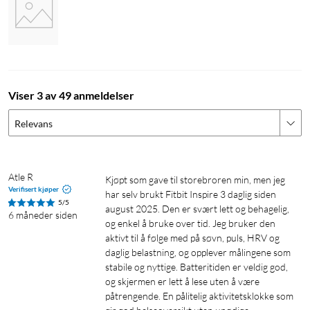
Stresshåndteringspoeng
Hvordan håndterer du stress, og hva gjør du når du er for
stresset? Et lettforståelig poengsystem guider deg og gjør deg
oppmerksom på når du best kan takle en treningsøkt, og når
du bør prøve å roe litt ned. Med Fitbit-appen har du lett
Viser 3 av 49 anmeldelser
tilgjengelige mindfulness-øvelser når du trenger å roe ned og
fokusere på din egen velvære.
Relevans
Pulsmåling døgnet rundt
Med pulsmåling hele døgnet kan du optimere treningen, se
Atle R
Kjøpt som gave til storebroren min, men jeg 
Verifisert kjøper
pulssoner, registrere søvnstadier og beregne
har selv brukt Fitbit Inspire 3 daglig siden 
5/5
kaloriforbrenningen nøyaktig. Med Inspire 3 beregnes dine
august 2025. Den er svært lett og behagelig, 
6 måneder siden
og enkel å bruke over tid. Jeg bruker den 
pulssoner etter alder og hvilepuls for å avgjøre om du er i
aktivt til å følge med på søvn, puls, HRV og 
sonene fettforbrenning, kondisjon eller peak.
daglig belastning, og opplever målingene som 
stabile og nyttige. Batteritiden er veldig god, 
Active Zone Minutes
og skjermen er lett å lese uten å være 
påtrengende. En pålitelig aktivitetsklokke som 
Med Active Zone Minutes kjenner du en lett vibrasjon på