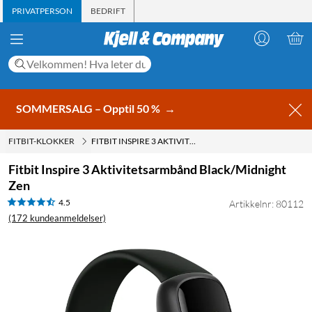
PRIVATPERSON
BEDRIFT
SOMMERSALG – Opptil 50 %
→
FITBIT-KLOKKER
FITBIT INSPIRE 3 AKTIVITETSARMBÅND BLACK/MIDNIGHT ZEN
Fitbit Inspire 3 Aktivitetsarmbånd Black/Midnight
Zen
4.5
Artikkelnr: 80112
(172 kundeanmeldelser)