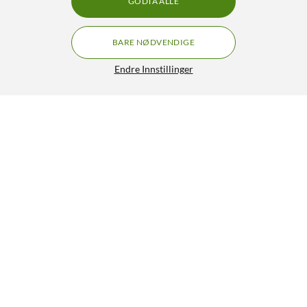
GODTA ALLE
BARE NØDVENDIGE
Endre Innstillinger
Fitbit Inspire 3 Aktivitetsarmbånd
GRATIS FRAKT
Black/Midnight Zen
999,-
4.5/5
HENT
LEGG I HANDLEKURV
Lignende produkter