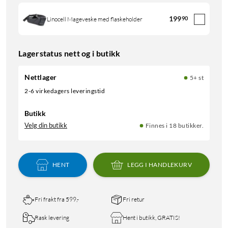
199
90
Linocell Mageveske med flaskeholder
Lagerstatus nett og i butikk
Nettlager
5+ st
2-6 virkedagers leveringstid
Butikk
Velg din butikk
Finnes i 18 butikker.
HENT
LEGG I HANDLEKURV
Fri frakt fra 599,-
Fri retur
Rask levering
Hent i butikk, GRATIS!