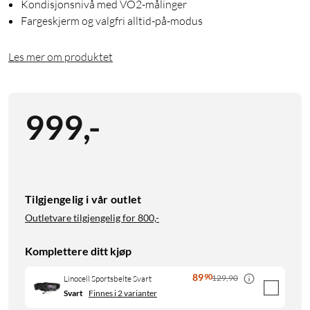
Kondisjonsnivå med VO2-målinger
Fargeskjerm og valgfri alltid-på-modus
Les mer om produktet
999
,
-
Tilgjengelig i vår outlet
Outletvare tilgjengelig for
800,-
Komplettere ditt kjøp
89
90
129,90
Linocell Sportsbelte Svart
Svart
Finnes i 2 varianter