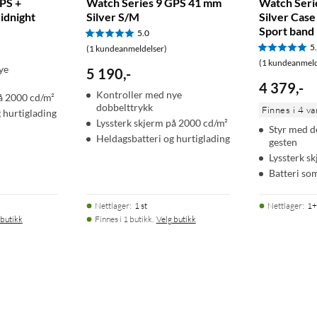
PS +
Watch Series 9 GPS 41 mm
Watch Seri
iver du kan tilpasse, kan du endre klokken etter humør eller
idnight
Silver S/M
Silver Cas
Sport band
5.0
5
(1 kundeanmeldelser)
(1 kundeanmeld
ye
5 190
,
-
inger for bedre innblikk i treningsøktene dine og formen din.
4 379
,
-
Kontroller med nye
å 2000 cd/m²
dobbelttrykk
Finnes i 4 va
 hurtiglading
Lyssterk skjerm på 2000 cd/m²
Styr med d
Heldagsbatteri og hurtiglading
er tilkall hjelp med Nødanrop (SOS). Apple Watch SE (GPS)
gesten
Lyssterk s
Batteri so
Nettlager
:
1 st
Nettlager
:
1+
M-søvn, kjernesøvn eller dyp søvn med søvnstadier. Og klokken
 butikk
Finnes i 1 butikk.
Velg butikk
u kan bli mer emosjonelt bevisst.
hvis du har hatt et stygt fall eller havnet i en alvorlig bilulykke.