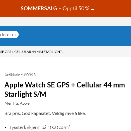
SOMMERSALG
– Opptil 50 % →
APPLE WATCH SE GPS + CELLULAR 44 MM STARLIGHT S/M
Artikkelnr: 80393
Apple Watch SE GPS + Cellular 44 mm
Starlight S/M
Mer fra:
Apple
Bra pris. God kapasitet. Veldig mye å like.
Lyssterk skjerm på 1000 cd/m²