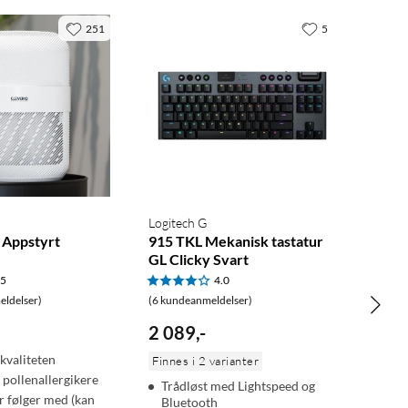
251
5
Logitech G
r Appstyrt
915 TKL Mekanisk tastatur
GL Clicky Svart
.5
4.0
ldelser)
(6 kundeanmeldelser)
2 089
,
-
kvaliteten
Finnes i 2 varianter
 pollenallergikere
Trådløst med Lightspeed og
ter følger med (kan
Bluetooth