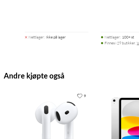
Nettlager
:
Ikke på lager
Nettlager
:
100+ st
Finnes i 29 butikker.
V
Andre kjøpte også
9