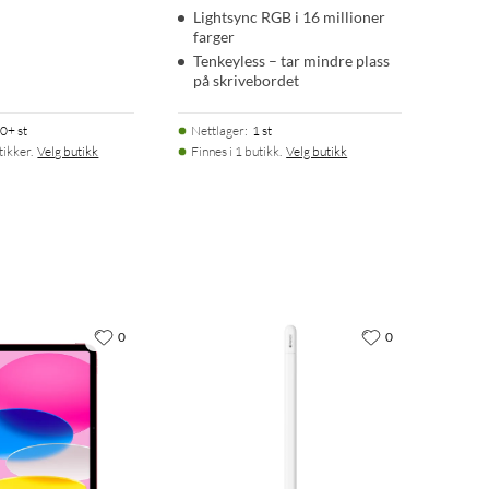
Lightsync RGB i 16 millioner
farger
Tenkeyless – tar mindre plass
på skrivebordet
0+ st
Nettlager
:
1 st
tikker.
Velg butikk
Finnes i 1 butikk.
Velg butikk
0
0