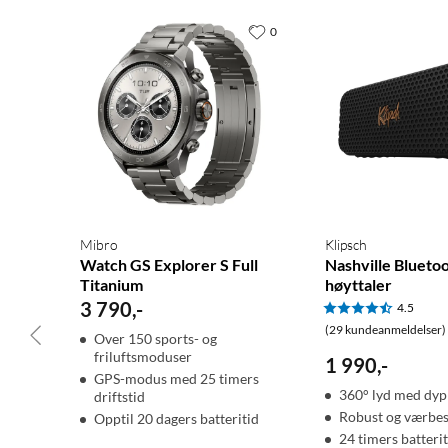
0
Spesifikasjoner
Du finner en fullstendig oversikt på
apple.com/no/watch/compa
Apple Watch SE krever iPhone Xs eller nyere med iOS 17 eller nyere.
Mibro
Klipsch
Watch GS Explorer S Full
Nashville Blueto
Titanium
høyttaler
3 790
,
-
4.5
(29 kundeanmeldelser)
Over 150 sports- og
friluftsmoduser
1 990
,
-
GPS-modus med 25 timers
360° lyd med dyp
driftstid
Robust og værbes
Opptil 20 dagers batteritid
24 timers batterit