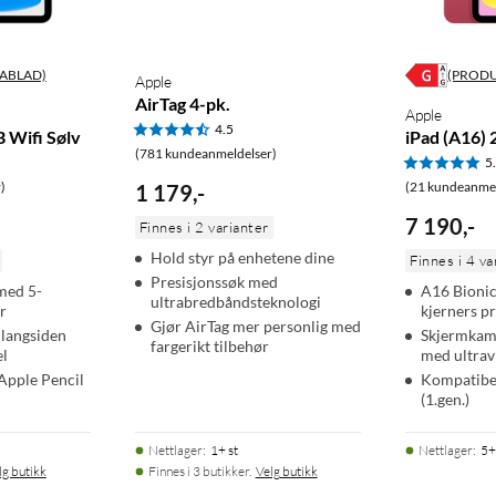
ABLAD)
(PROD
Apple
AirTag 4-pk.
Apple
4.5
B Wifi Sølv
iPad (A16) 
(781 kundeanmeldelser)
5
)
(21 kundeanmel
1 179
,
-
7 190
,
-
Finnes i 2 varianter
Hold styr på enhetene dine
Finnes i 4 va
Presisjonssøk med
med 5-
A16 Bionic
ultrabredbåndsteknologi
r
kjerners p
Gjør AirTag mer personlig med
langsiden
Skjermkame
fargerikt tilbehør
el
med ultrav
Apple Pencil
Kompatibe
(1.gen.)
Nettlager
:
1+ st
Nettlager
:
5+
lg butikk
Finnes i 3 butikker.
Velg butikk