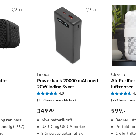
11
21
re.
Linocell
Cleverio
oth-
Powerbank 20000 mAh med
Air Purifie
20W lading Svart
luftrenser
4.5
4
(259 kundeanmeldelser)
(721 kundeanme
349
90
999
,
-
 og ren bass
Mye batterikraft
Bedrer luft
tandig (IP67)
USB-C og USB-A porter
Perfekt for
id
Slår seg av automatisk
1 x luftfil