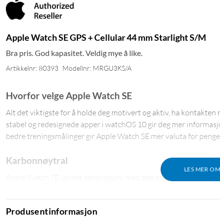
Apple Watch SE GPS + Cellular 44 mm Starlight S/M
Bra pris. God kapasitet. Veldig mye å like.
Artikkelnr: 80393
Modellnr: MRGU3KS/A
Hvorfor velge Apple Watch SE
Alt det viktigste for å holde deg motivert og aktiv, ha kontakten
stabel og redesignede apper i watchOS 10 gir deg mer informasj
bedre treningsmålinger gir Apple Watch SE mer valuta for penge
Karbonnøytral
LES MER O
Apple Watch SE (andre generasjon) med den nyeste Sport Loop
på
apple.com
Produsentinformasjon
Mobilnettverk