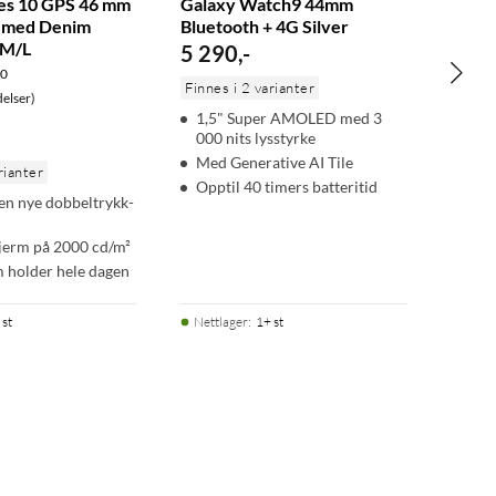
es 10 GPS 46 mm
Galaxy Watch9 44mm
e med Denim
Bluetooth + 4G Silver
 M/L
5 290
,
-
.0
Finnes i 2 varianter
elser)
1,5" Super AMOLED med 3
000 nits lysstyrke
Med Generative AI Tile
rianter
Opptil 40 timers batteritid
en nye dobbeltrykk-
kjerm på 2000 cd/m²
m holder hele dagen
 st
Nettlager
:
1+ st