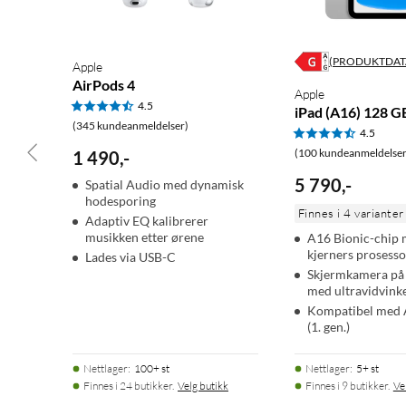
(PRODUKTDAT
Apple
AirPods 4
Apple
4.5
iPad (A16) 128 G
(345 kundeanmeldelser)
4.5
(100 kundeanmeldelser
1 490
,
-
5 790
,
-
Spatial Audio med dynamisk
hodesporing
Finnes i 4 varianter
Adaptiv EQ kalibrerer
musikken etter ørene
A16 Bionic-chip 
kjerners prosesso
Lades via USB-C
Skjermkamera på 
med ultravidvink
Kompatibel med 
(1. gen.)
Nettlager
:
100+ st
Nettlager
:
5+ st
Finnes i 24 butikker.
Velg butikk
Finnes i 9 butikker.
Ve