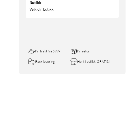
Butikk
Velg din butikk
Fri frakt fra 599,-
Fri retur
Rask levering
Hent i butikk, GRATIS!