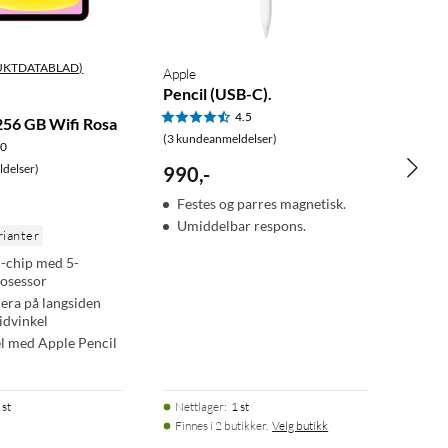
UKTDATABLAD)
Apple
Pencil (USB-C).
4.5
256 GB Wifi Rosa
(3 kundeanmeldelser)
.0
delser)
990
,
-
Festes og parres magnetisk.
Umiddelbar respons.
rianter
-chip med 5-
rosessor
ra på langsiden
idvinkel
l med Apple Pencil
 st
Nettlager
:
1 st
Finnes i 2 butikker.
Velg butikk