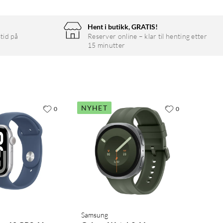
Hent i butikk, GRATIS!
tid på
Reserver online – klar til henting etter
15 minutter
NYHET
0
0
Samsung