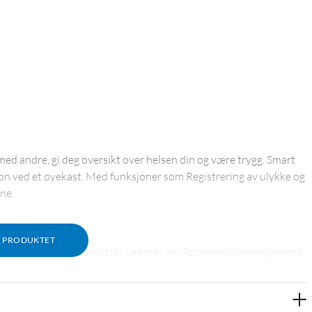
 med andre, gi deg oversikt over helsen din og være trygg. Smart
on ved et øyekast. Med funksjoner som Registrering av ulykke og
ne.
M PRODUKTET
-remmen er karbonnøytral. Les mer om Apples miljøengasjement