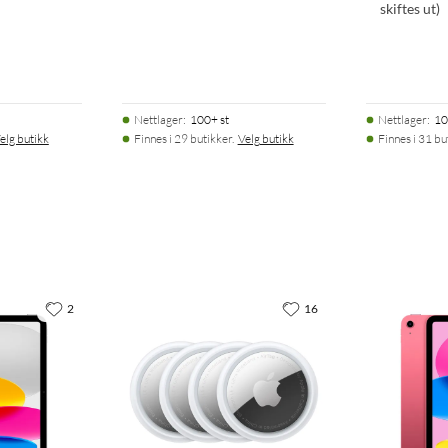
skiftes ut)
Nettlager
:
100+ st
Nettlager
:
10
elg butikk
Finnes i 29 butikker.
Velg butikk
Finnes i 31 bu
2
16