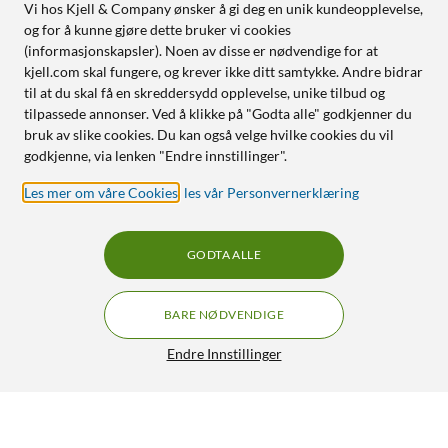
Vi hos Kjell & Company ønsker å gi deg en unik kundeopplevelse,
og for å kunne gjøre dette bruker vi cookies
(informasjonskapsler). Noen av disse er nødvendige for at
kjell.com skal fungere, og krever ikke ditt samtykke. Andre bidrar
til at du skal få en skreddersydd opplevelse, unike tilbud og
tilpassede annonser. Ved å klikke på "Godta alle" godkjenner du
bruk av slike cookies. Du kan også velge hvilke cookies du vil
godkjenne, via lenken "Endre innstillinger".
Les mer om våre Cookies
,
les vår Personvernerklæring
GODTA ALLE
BARE NØDVENDIGE
Endre Innstillinger
Samsung Galaxy Watch8 40mm Bluetooth + 4G
GRATIS FRAKT
Silver
4 790,-
5/5