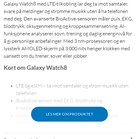
Galaxy Watch8 med LTE-tilkobling lar deg ta imot samtaler,
svare på meldinger og strømme musikk uten å ha telefonen
med deg. Den avanserte BioActive-sensoren måler puls, EKG,
blodtrykk, oksygenmetning og kroppssammensetning. AI-
funksjonene analyserer søvn, trening og daglig energinivå for
å gi personlige anbefalinger. Med 3 nm-prosessoren og en
lyssterk AMOLED-skjerm på 3 000 nits henger klokken med
uansett om du trener, sover eller jobber.
Kort om Galaxy Watch8
LTE og eSIM – ta imot samtaler og strøm musikk uten
telefonen
BioActive-sensor med EKG, blodtrykk og
kroppssammensetning
LES MER OM PRODUKTET
Galaxy AI analyserer søvn, trening og energinivå
3 nm-prosessor og AMOLED-skjerm med 3 000 nits
Opptil 40 timers batteritid med trådløs hurtiglading