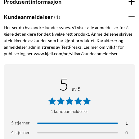
Produsentinformasjon
Kundeanmeldelser
(
1
)
La telefonen ligge
Her ser du hva andre kunder synes. Vi viser alle anmeldelser for å
gjøre det enklere for deg å velge rett produkt. Anmeldelsene skrives
Takket være innebygd eSIM kan du ringe, ta imot samtaler og
utelukkende av kunder som har kjøpt produktet. Karakterer og
strømme musikk rett fra håndleddet. Det gjør Galaxy Watch8
anmeldelser administreres av TestFreaks. Les mer om vilkår for
til en selvstendig enhet når du trener, handler eller bare vil
publisering her www.kjell.com/no/vilkar/kundeanmeldelser
reise lett.
Avansert helsesporing
5
av 5
Den oppgraderte BioActive-sensoren måler puls, EKG,
blodtrykk, oksygenmetning, hudtemperatur og
kroppssammensetning. Du kan også følge din vaskulære
1
kundeanmeldelser
belastning under søvnen og måle antioksidantnivået gjennom
karotenoidmåling.
5 stjerner
1
4 stjerner
0
Personlig AI-coach