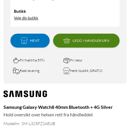
Butikk
Velg din butikk
HENT
LEGG I HANDLEKURV
Fri frakt fra 599,-
Fri retur
Rask levering
Hent i butikk, GRATIS!
Samsung Galaxy Watch8 40mm Bluetooth + 4G Silver
Hold oversikt over helsen rett fra håndleddet
Modellnr: SM-L325FZSAEUB