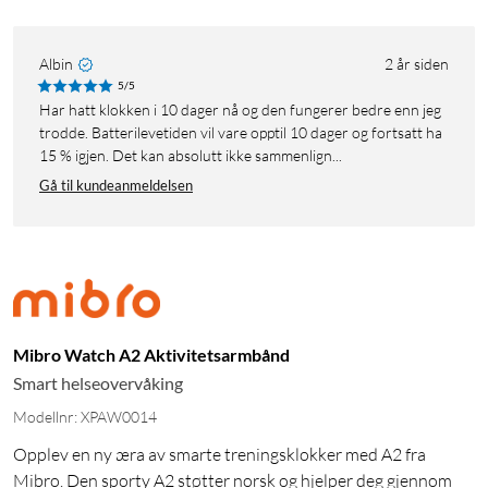
Albin
2 år siden
5/5
Har hatt klokken i 10 dager nå og den fungerer bedre enn jeg
trodde. Batterilevetiden vil vare opptil 10 dager og fortsatt ha
15 % igjen. Det kan absolutt ikke sammenlign...
Gå til kundeanmeldelsen
Mibro Watch A2 Aktivitetsarmbånd
Smart helseovervåking
Modellnr: XPAW0014
Opplev en ny æra av smarte treningsklokker med A2 fra
Mibro. Den sporty A2 støtter norsk og hjelper deg gjennom