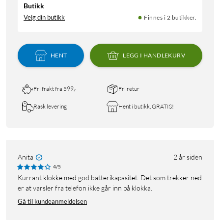
Butikk
Velg din butikk
Finnes i 2 butikker.
HENT
LEGG I HANDLEKURV
Fri frakt fra 599,-
Fri retur
Rask levering
Hent i butikk, GRATIS!
Anita
2 år siden
4/5
Kurrant klokke med god batterikapasitet. Det som trekker ned
er at varsler fra telefon ikke går inn på klokka.
Gå til kundeanmeldelsen