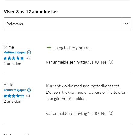
Grafikk på et nytt nivå med 2,5 GPU og 1,39" HD-
Viser 3 av 12 anmeldelser
skjerm
Relevans
Treningsklokken er konstruert med oppgradert
grafikkprosessor og gir en mer engasjerende og visuell
tilfredsstillende opplevelse. Grafikkprosessoren gir skjermen
Mime
Lang battery bruker 
liv og garanterer en veldig tilfredsstillende brukeropplevelse. I
Verifisert kjøper
tillegg har klokken en flott 1,39" HD-skjerm som oppdateres i
5/5
Var anmeldelsen nyttig?
Ja
(
0
)
Nei
(
0
)
60 Hz. Tilpass skjermen ved å velge mellom ulike design, og
1 år siden
legg til flere alternativer ved å besøke Mibro Fit-appens
marked for urskiver.
Anita
Kurrant klokke med god batterikapasitet. 
Verifisert kjøper
Det som trekker ned er at varsler fra telefon 
4/5
ikke går inn på klokka.
2 år siden
Var anmeldelsen nyttig?
Ja
(
0
)
Nei
(
0
)
Håndter telefonsamtaler på A2
Integrer A2 i din hektiske hverdag. Med denne smartklokken