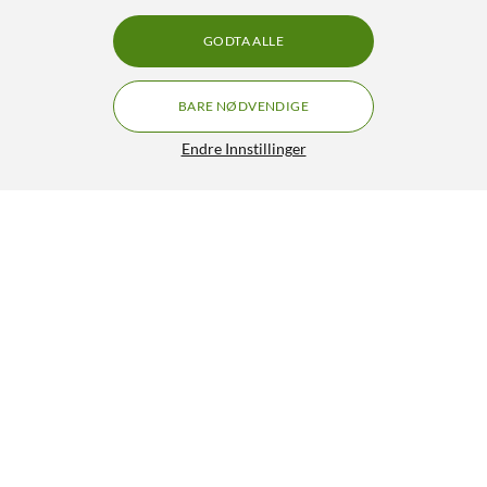
GODTA ALLE
BARE NØDVENDIGE
Endre Innstillinger
Mibro Watch A2 Aktivitetsarmbånd
599,-
4/5
HENT
LEGG I HANDLEKURV