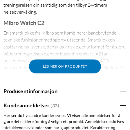
treningsreisen din samtidig som den tilbyr 24-timers
helseovervåking.
Mibro Watch C2
En smartklokke fra Mibro som kombinerer banebrytende
tekniske funksjoner med sporty utseende. Smartklokken
støtter norsk, svensk, dansk og finsk og er utformet for å gjøre
både treningsreisen og hverdagen din enklere. A2 tar
helseovervåking til neste nivå med sin avanserte 4PD-
LES MER OM PRODUKTET
matrise-hjertefrekvenssensor, som gir nøyaktige måledata for
presis måling av pulsen. Den integrerte SpO2-sensoren
oppdager unormale helsetilstander. Det gjør at du
umiddelbart kan justere og prioritere din egen velvære. Bruk
Produsentinformasjon
også A2 når du sover, for å overvåke søvnkvaliteten og få
bedre innsikt i din generelle helsetilstand.
Kundeanmeldelser
(
33
)
Her ser du hva andre kunder synes. Vi viser alle anmeldelser for å
gjøre det enklere for deg å velge rett produkt. Anmeldelsene skrives
utelukkende av kunder som har kjøpt produktet. Karakterer og