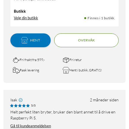
Butikk
Velg din butikk
Finnes i 1 butikk.
HENT
OVERVÅK
Fri frakt fra 599,-
Fri retur
Rask levering
Hent i butikk, GRATIS!
Isak
2 måneder siden
5/5
Helt perfekt liten bryter, bruker den blant annet til å drive en
Raspberry Pi 5.
Gå til kundeanmeldelsen