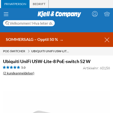
PRIVATPERSON
BEDRIFT
SOMMERSALG – Opptil 50 %
→
POE-SWITCHER
UBIQUITI UNIFI USW-LITE-8 POE-SWITCH 52 W
Ubiquiti UniFi USW-Lite-8 PoE-switch 52 W
5.0
Artikkelnr: 60158
(2 kundeanmeldelser)