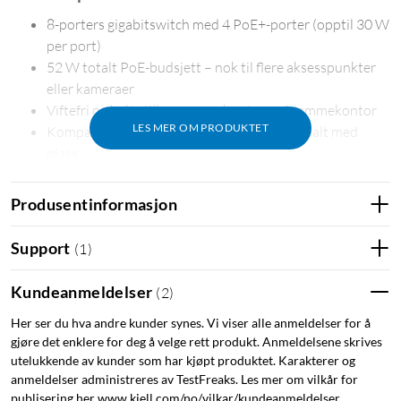
8-porters gigabitswitch med 4 PoE+-porter (opptil 30 W
per port)
52 W totalt PoE-budsjett – nok til flere aksesspunkter
eller kameraer
Viftefri og helt stille – passer kontor og hjemmekontor
LES MER OM PRODUKTET
Kompakt format med veggfeste – tar minimalt med
plass
Administreres via Ubiquitis UniFi Network-kontroller
Produsentinformasjon
Support
(
1
)
Driv enheter direkte via nettverkskabelen
Fire av de åtte portene støtter PoE+ (802.3af/at), som betyr at
Kundeanmeldelser
(
2
)
du kan strømforsyne aksesspunkter, IP-kameraer og VoIP-
Her ser du hva andre kunder synes. Vi viser alle anmeldelser for å
telefoner uten ekstra strømadaptere. Det totale PoE-
gjøre det enklere for deg å velge rett produkt. Anmeldelsene skrives
budsjettet er 52 W, og hver port leverer opptil 30 W.
utelukkende av kunder som har kjøpt produktet. Karakterer og
anmeldelser administreres av TestFreaks. Les mer om vilkår for
Kompakt og helt stille
publisering her www.kjell.com/no/vilkar/kundeanmeldelser