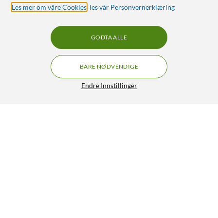
Les mer om våre Cookies
,
les vår Personvernerklæring
GODTA ALLE
BARE NØDVENDIGE
Endre Innstillinger
Ubiquiti UniFi USW-Lite-8 PoE-switch 52 W
1 478,-
5/5
HENT
OVERVÅK