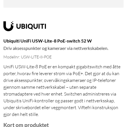
Ubiquiti UniFi USW-Lite-8 PoE-switch 52 W
Driv aksesspunkter og kameraer via nettverkskabelen.
Modellnr: USW-LITE-8-POE
UniFi USW-Lite-8 PoE er en kompakt gigabitswitch med åtte
porter, hvorav fire leverer strøm via PoE+. Det gjør at du kan
drive aksesspunkter, overvåkingskameraer og IP-telefoner
gjennom samme nettverkskabel – uten separate
strømadaptere ved hver enhet. Switchen administreres via
Ubiquitis UniFi-kontroller og passer godt i nettverksskap,
under skrivebordet eller veggmontert. Viftefri konstruksjon
gjør den helt stille.
Kort om produktet