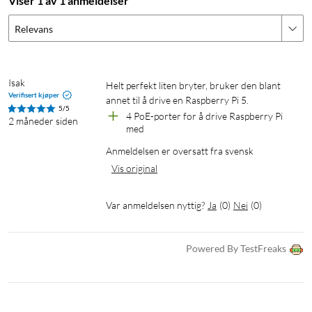
Viser 1 av 1 anmeldelser
PoE-budsjett: 52 W
Maks PoE per port: 30 W
Relevans
Mål: 99,6×163,7×31,7 mm
Vekt: 295 g
Strømforsyning: Ekstern strømadapter 60 W (inkludert)
Isak
Helt perfekt liten bryter, bruker den blant 
Driftstemperatur: -15 til 40 °C
Verifisert kjøper
annet til å drive en Raspberry Pi 5.
5/5
4 PoE-porter for å drive Raspberry Pi 
2 måneder siden
I pakken
med
1 × UniFi Switch Lite 8 PoE
Anmeldelsen er oversatt fra svensk
1 × Strømadapter (60 W)
Vis original
1 × Veggmonteringstilbehør
1 × Hurtigstartguide
Var anmeldelsen nyttig?
Ja
(
0
)
Nei
(
0
)
Powered By TestFreaks