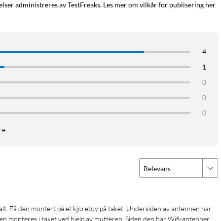
ser administreres av TestFreaks. Les mer om vilkår for publisering her
4
1
0
0
0
re
Relevans
den monteres i taket ved hjelp av mutteren. Siden den har Wifi-antenner, 