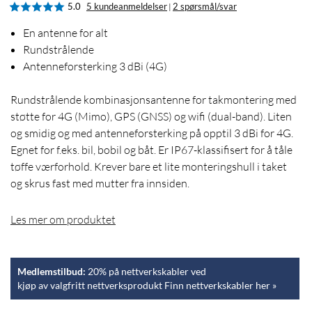
5.0
5 kundeanmeldelser
2 spørsmål/svar
|
En antenne for alt
Rundstrålende
Antenneforsterking 3 dBi (4G)
Rundstrålende kombinasjonsantenne for takmontering med
støtte for 4G (Mimo), GPS (GNSS) og wifi (dual-band). Liten
og smidig og med antenneforsterking på opptil 3 dBi for 4G.
Egnet for f.eks. bil, bobil og båt. Er IP67-klassifisert for å tåle
tøffe værforhold. Krever bare et lite monteringshull i taket
og skrus fast med mutter fra innsiden.
Les mer om produktet
Medlemstilbud:
20% på nettverkskabler ved
kjøp av valgfritt nettverksprodukt Finn nettverkskabler her »