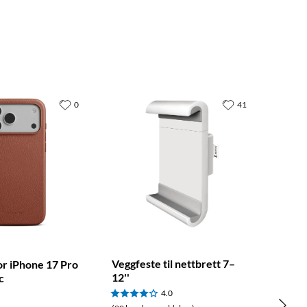
0
41
Veggfeste til nettbrett 7–
or iPhone 17 Pro
12''
c
4.0