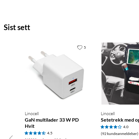
Sist sett
5
Linocell
Linocell
GaN multilader 33 W PD
Setetrekk med o
Hvit
4.0
4.5
(92 kundeanmeldelser)