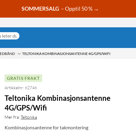
SOMMERSALG
– Opptil 50 % →
REDBÅND
TELTONIKA KOMBINASJONSANTENNE 4G/GPS/WIFI
GRATIS FRAKT
Artikkelnr: 62746
Teltonika Kombinasjonsantenne
4G/GPS/Wifi
Mer fra:
Teltonika
Kombinasjonsantenne for takmontering