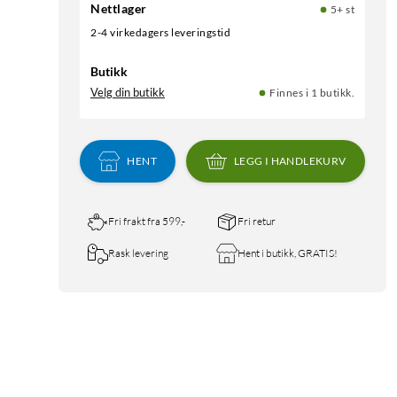
Nettlager
5+ st
2-4 virkedagers leveringstid
Butikk
Velg din butikk
Finnes i 1 butikk.
HENT
LEGG I HANDLEKURV
Fri frakt fra 599,-
Fri retur
Rask levering
Hent i butikk, GRATIS!