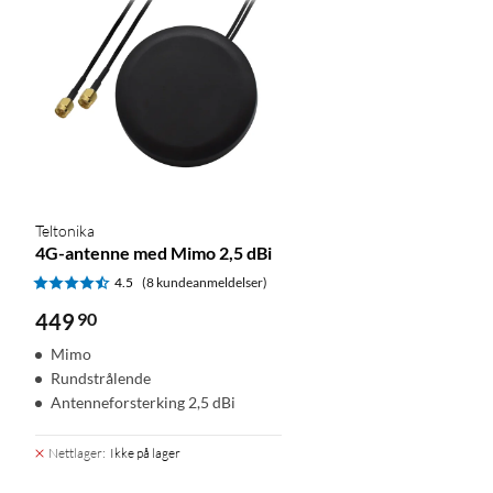
Teltonika
4G-antenne med Mimo 2,5 dBi
4.5
(8 kundeanmeldelser)
449
90
Mimo
Rundstrålende
Antenneforsterking 2,5 dBi
Nettlager
:
Ikke på lager