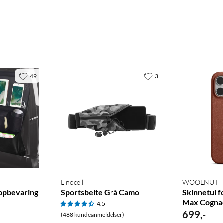
49
3
Linocell
WOOLNUT
ppbevaring
Sportsbelte Grå Camo
Skinnetui f
Max Cogna
4.5
699
,
-
(488 kundeanmeldelser)