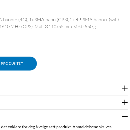
A-hanner (4G), 1x SMA-hann (GPS), 2x RP-SMA-hanner (wifi).
610 MHz (GPS). Mål: ∅110x55 mm. Vekt: 550 g.
M PRODUKTET
e det enklere for deg å velge rett produkt. Anmeldelsene skrives