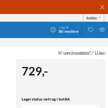
Butikker
Logg på
Bli medlem
Legg til handleliste
11 liker
729
,
-
Lagerstatus nett og i butikk