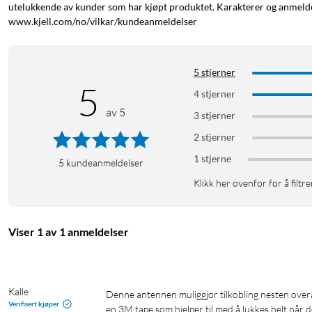
utelukkende av kunder som har kjøpt produktet. Karakterer og anmeldel
www.kjell.com/no/vilkar/kundeanmeldelser
5 stjerner
5
4 stjerner
av 5
3 stjerner
2 stjerner
1 stjerne
5
kundeanmeldelser
Klikk her ovenfor for å filtre
Viser 1 av 1 anmeldelser
Kalle
Denne antennen muliggjør tilkobling nesten overalt. Få den montert på et kjøretøy på taket. Undersiden av antennen har 
Verifisert kjøper
en 3M tape som hjelper til med å lukkes helt når 