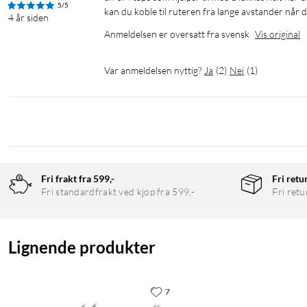
5/5
kan du koble til ruteren fra lange avstander når 
4 år siden
Anmeldelsen er oversatt fra svensk
Vis original
Var anmeldelsen nyttig?
Ja
(
2
)
Nei
(
1
)
Fri frakt fra 599,-
Fri retu
Fri standardfrakt ved kjøp fra 599,-
Fri retu
Lignende produkter
7