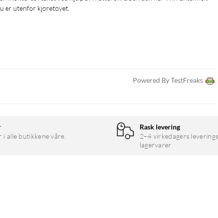
du er utenfor kjøretøyet.
Powered By TestFreaks
r
Rask levering
r i alle butikkene våre.
2–4 virkedagers leverings
lagervarer