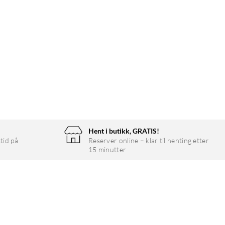
Hent i butikk, GRATIS!
tid på
Reserver online – klar til henting etter
15 minutter