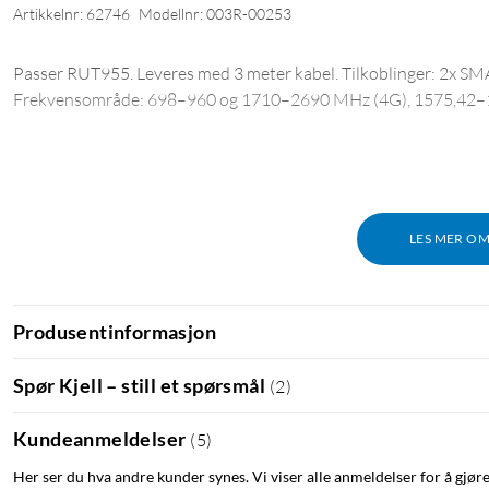
Artikkelnr: 62746
Modellnr: 003R-00253
Passer RUT955. Leveres med 3 meter kabel. Tilkoblinger: 2x SM
Frekvensområde: 698–960 og 1710–2690 MHz (4G), 1575,42–1
LES MER O
Produsentinformasjon
Spør Kjell – still et spørsmål
(
2
)
Kundeanmeldelser
(
5
)
Her ser du hva andre kunder synes. Vi viser alle anmeldelser for å gjør