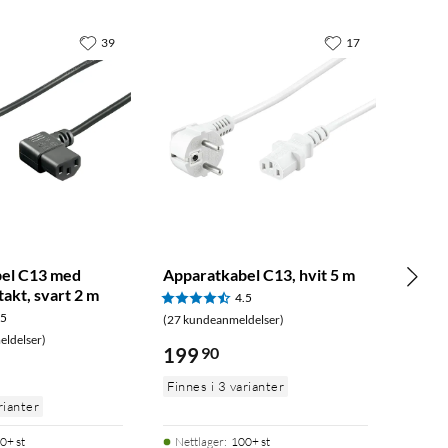
39
17
el C13 med
Apparatkabel C13, hvit 5 m
takt, svart 2 m
4.5
.5
(27 kundeanmeldelser)
ldelser)
199
90
Finnes i 3 varianter
rianter
0+ st
Nettlager
:
100+ st