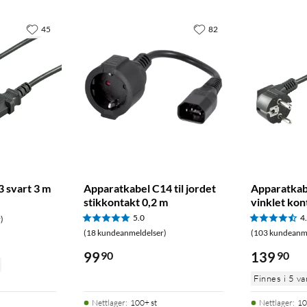
45
82
 svart 3 m
Apparatkabel C14 til jordet
Apparatkab
stikkontakt 0,2 m
vinklet kon
5.0
4
)
(18 kundeanmeldelser)
(103 kundeanme
99
90
139
90
Finnes i 5 va
Nettlager
:
100+ st
Nettlager
:
10