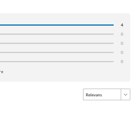
4
0
0
0
0
re
Relevans