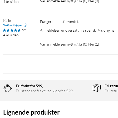
Var anmeldelsen nyttig?
Ja
(
0
)
Nei
(
0
)
1 år siden
Kalle
Fungerer som forventet.
Verifisert kjøper
Anmeldelsen er oversatt fra svensk
Vis original
5/5
4 år siden
Var anmeldelsen nyttig?
Ja
(
0
)
Nei
(
1
)
Fri frakt fra 599,-
Fri retu
Fri standardfrakt ved kjøp fra 599,-
Fri retu
Lignende produkter