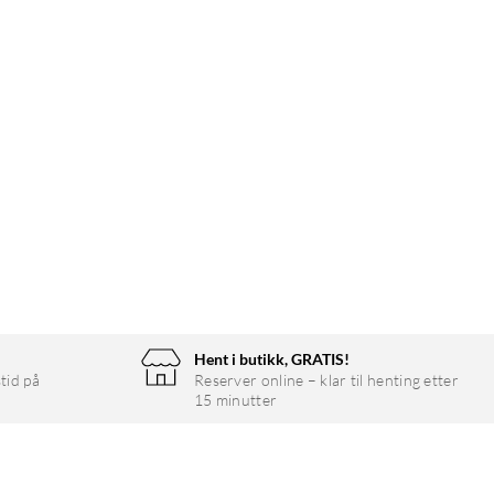
Hent i butikk, GRATIS!
tid på
Reserver online – klar til henting etter
15 minutter