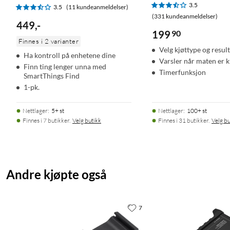
3.5
3.5
(11 kundeanmeldelser)
(331 kundeanmeldelser)
449
,
-
199
90
Finnes i 2 varianter
Velg kjøttype og result
Ha kontroll på enhetene dine
Varsler når maten er k
Finn ting lenger unna med
Timerfunksjon
SmartThings Find
1-pk.
Nettlager
:
5+ st
Nettlager
:
100+ st
Finnes i 7 butikker.
Velg butikk
Finnes i 31 butikker.
Velg bu
Andre kjøpte også
7