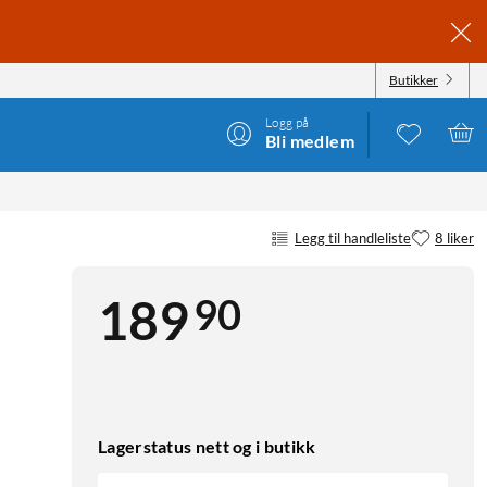
Butikker
Logg på
Bli medlem
Legg til handleliste
8 liker
90
189
Lagerstatus nett og i butikk