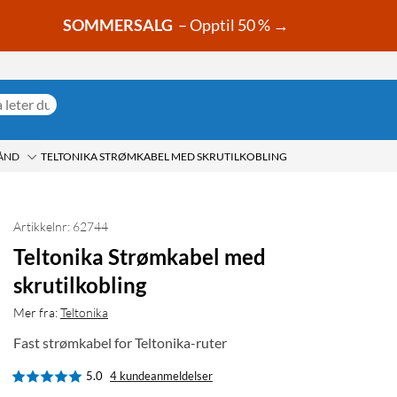
SOMMERSALG
– Opptil 50 % →
ÅND
TELTONIKA STRØMKABEL MED SKRUTILKOBLING
Artikkelnr: 62744
Teltonika Strømkabel med
skrutilkobling
Mer fra:
Teltonika
Fast strømkabel for Teltonika-ruter
5.0
4 kundeanmeldelser