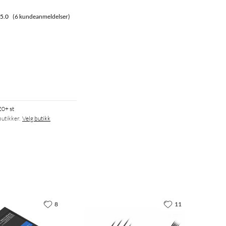
5.0
(6 kundeanmeldelser)
20+ st
butikker.
Velg butikk
8
11