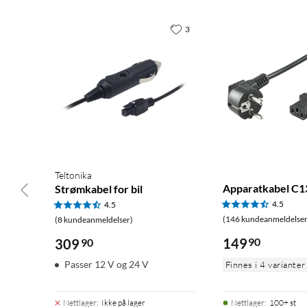
3
Teltonika
Apparatkabel C13
Strømkabel for bil
4.5
4.5
(146 kundeanmeldelser
(8 kundeanmeldelser)
149
90
309
90
Passer 12 V og 24 V
Finnes i 4 varianter
Nettlager
:
Ikke på lager
Nettlager
:
100+ st