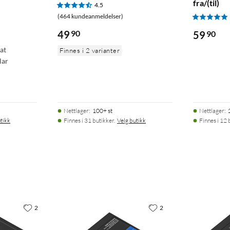
fra/(til)
4.5
(464 kundeanmeldelser)
49
90
59
90
at
Finnes i 2 varianter
lar
Nettlager
:
100+ st
Nettlager
:
tikk
Finnes i 31 butikker.
Velg butikk
Finnes i 12 
2
2