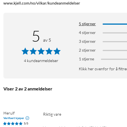
www.kjell.com/no/vilkar/kundeanmeldelser
5 stjerner
5
4 stjerner
av 5
3 stjerner
2 stjerner
1 stjerne
4
kundeanmeldelser
Klikk her ovenfor for å filtre
Viser 2 av 2 anmeldelser
Herulf
Riktig vare
Verifisert kjøper
5/5