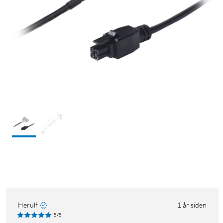
Herulf
1 år siden
5/5