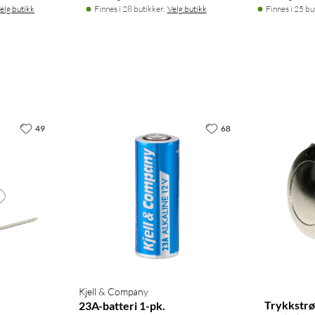
elg butikk
Finnes i 28 butikker.
Velg butikk
Finnes i 25 bu
49
68
Kjell & Company
Trykkstrø
23A-batteri 1-pk.