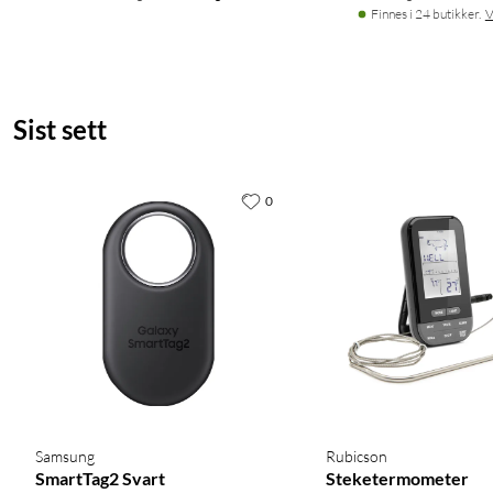
Finnes i 24 butikker.
V
Sist sett
0
Samsung
Rubicson
SmartTag2 Svart
Steketermometer