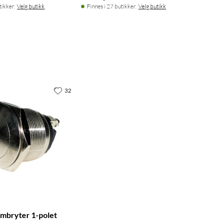
tikker.
Velg butikk
Finnes i 27 butikker.
Velg butikk
32
mbryter 1-polet