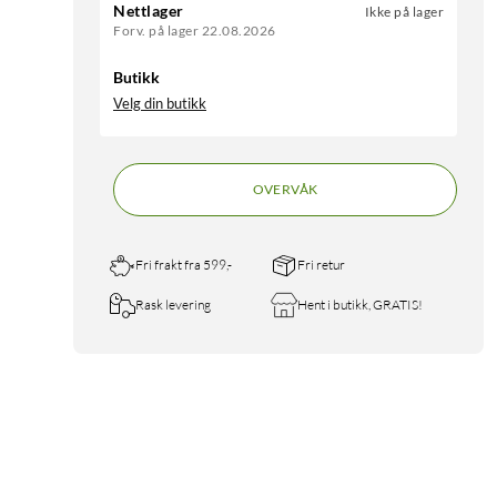
Nettlager
Ikke på lager
Forv. på lager 22.08.2026
Butikk
Velg din butikk
OVERVÅK
Fri frakt fra 599,-
Fri retur
Rask levering
Hent i butikk, GRATIS!