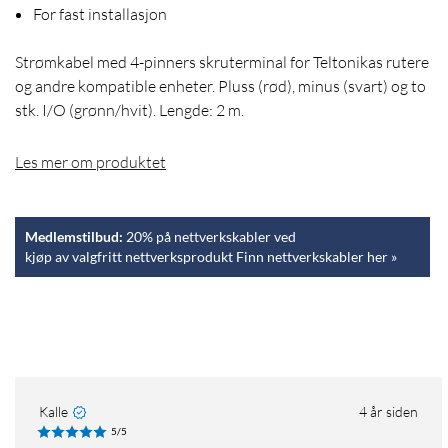
For fast installasjon
Strømkabel med 4-pinners skruterminal for Teltonikas rutere
og andre kompatible enheter. Pluss (rød), minus (svart) og to
stk. I/O (grønn/hvit). Lengde: 2 m.
Les mer om produktet
Medlemstilbud:
20% på nettverkskabler ved
kjøp av valgfritt nettverksprodukt Finn nettverkskabler her »
Kalle
4 år siden
5/5