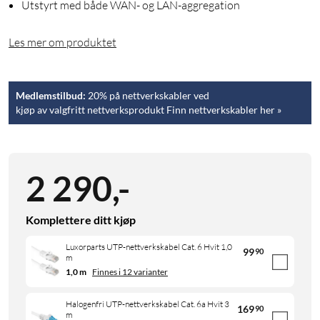
Utstyrt med både WAN- og LAN-aggregation
Les mer om produktet
Medlemstilbud:
20% på nettverkskabler ved
kjøp av valgfritt nettverksprodukt Finn nettverkskabler her »
2 290
,
-
Komplettere ditt kjøp
Luxorparts UTP-nettverkskabel Cat. 6 Hvit 1,0
99
90
m
1,0 m
Finnes i 12 varianter
Halogenfri UTP-nettverkskabel Cat. 6a Hvit 3
169
90
m