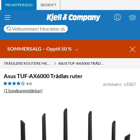
PRIVATPERSON
BEDRIFT
SOMMERSALG – Opptil 50 %
→
TRÅDLØSE ROUTERE MED WIFI
ASUS TUF-AX6000 TRÅDLØS RUTER
Asus TUF-AX6000 Trådløs ruter
4.0
Artikkelnr: 65507
(1 kundeanmeldelser)