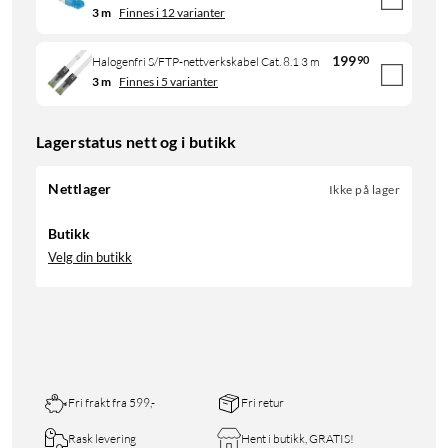
3 m
Finnes i 12 varianter
199
90
Halogenfri S/FTP-nettverkskabel Cat. 8.1 3 m
3 m
Finnes i 5 varianter
Lagerstatus nett og i butikk
Nettlager
Ikke på lager
Butikk
Velg din butikk
Fri frakt fra 599,-
Fri retur
Rask levering
Hent i butikk, GRATIS!