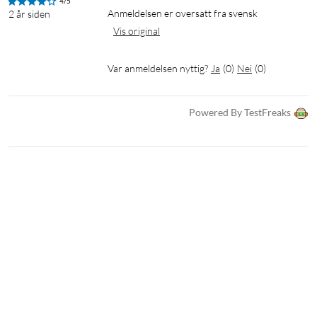
4/5
Anmeldelsen er oversatt fra svensk
2 år siden
Mål: 301x174x216 mm
Vis original
Vekt: 696 g
Leveres med strømadapter (12 V / 2,5 A) og nettverkskabel
Var anmeldelsen nyttig?
Ja
(
0
)
Nei
(
0
)
AiMesh
Powered By TestFreaks