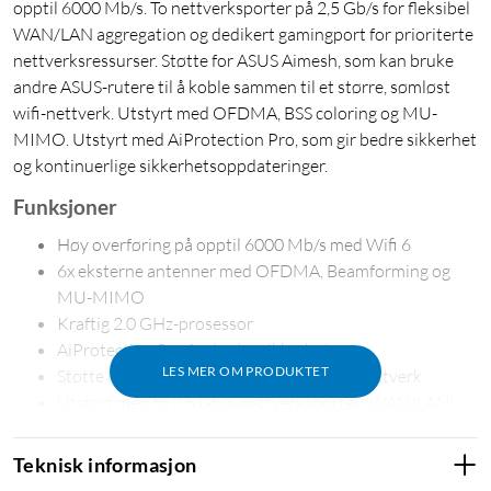
opptil 6000 Mb/s. To nettverksporter på 2,5 Gb/s for fleksibel
WAN/LAN aggregation og dedikert gamingport for prioriterte
nettverksressurser. Støtte for ASUS Aimesh, som kan bruke
andre ASUS-rutere til å koble sammen til et større, sømløst
wifi-nettverk. Utstyrt med OFDMA, BSS coloring og MU-
MIMO. Utstyrt med AiProtection Pro, som gir bedre sikkerhet
og kontinuerlige sikkerhetsoppdateringer.
Funksjoner
Høy overføring på opptil 6000 Mb/s med Wifi 6
6x eksterne antenner med OFDMA, Beamforming og
MU-MIMO
Kraftig 2.0 GHz-prosessor
AiProtection Pro for bedre sikkerhet
LES MER OM PRODUKTET
Støtte for Asus AiMesh for sømløse wifi-nettverk
Utstyrt med to 2,5 Gb/s-nettverksporter (WAN/LAN)
Fire 1 Gb/s-nettverksporter
USB 3.2 Gen 1-port
Teknisk informasjon
VPN Client WireGuard og VPN Fusion