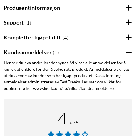
Produsentinformasjon
Support
(
1
)
Wifi 6
Ved å bruke Wifi 6-standarden (802.11ax) kan ruteren gi
Kompletter kjøpet ditt
(
4
)
opptil 4804 Mbps over 5 GHz-båndet. Takket være denne
standarden kan ruteren også utnytte teknologien OFDMA,
Kundeanmeldelser
(
1
)
som gir enheter kortere forsinkelser og mer responsiv
Her ser du hva andre kunder synes. Vi viser alle anmeldelser for å
oppkobling. WPA3 byr på sikre tilkoblinger til alle enheter i
gjøre det enklere for deg å velge rett produkt. Anmeldelsene skrives
hjemmet. Støtte for Mu-mimo gjør dessuten at den
utelukkende av kunder som har kjøpt produktet. Karakterer og
tilgjengelige databåndbredden fordeles mer effektivt når
anmeldelser administreres av TestFreaks. Les mer om vilkår for
mange Mu-mimo-kompatible klienter mottar data samtidig.
publisering her www.kjell.com/no/vilkar/kundeanmeldelser
Har støtte for opptil 1148 Mb/s på 2,4 GHz-båndet.
Tilpasset for gaming.
4
av 5
Asus TUF-AX6000 har flere tilpasninger og optimeringer for
alle typer spilling. Nvidia Game Mode prioriterer tilkoblingen