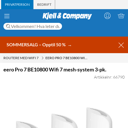
PRIVATPERSON
BEDRIFT
SOMMERSALG – Opptil 50 %
→
ROUTERE MED WIFI 7
EERO PRO 7 BE10800 WIFI 7 MESH-SYSTEM 3-PK.
eero Pro 7 BE10800 Wifi 7 mesh-system 3-pk.
Artikkelnr: 66790