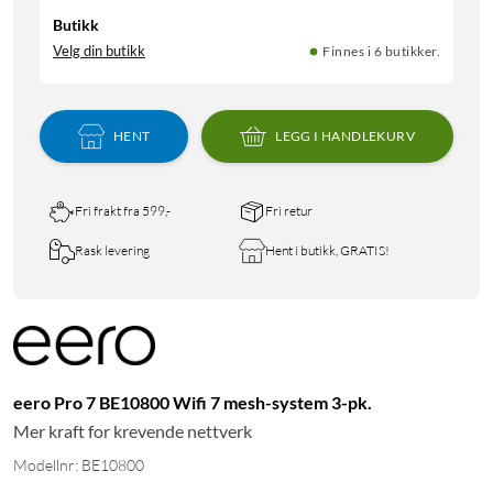
Butikk
Velg din butikk
Finnes i 6 butikker.
HENT
LEGG I HANDLEKURV
Fri frakt fra 599,-
Fri retur
Rask levering
Hent i butikk, GRATIS!
eero Pro 7 BE10800 Wifi 7 mesh-system 3-pk.
Mer kraft for krevende nettverk
Modellnr: BE10800