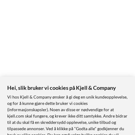
Ethernet-porter: 2 × 5 GbE WAN/LAN per enhet
Mesh-teknologi: eero TrueMesh
Nettverksoptimalisering: eero TrueRoam og TrueChannel
Wifi 7-funksjoner: Multi-Link Operation (MLO)
Smarthjemstøtte: Thread, Zigbee og Matter for kompatible
enheter via Alexa
Bluetooth: Bluetooth Low Energy 5.0
Sikkerhet: WPA2/WPA3
Prosessor: Qualcomm Immersive Home 326, 1,5 GHz
firekjernet
Minne: 1 GB RAM per enhet
Lagring: 4 GB flash per enhet
Appstyring: eero-appen
Hei, slik bruker vi cookies på Kjell & Company
Gjestenettverk: Ja
Vi hos Kjell & Company ønsker å gi deg en unik kundeopplevelse,
Automatiske oppdateringer: Ja
og for å kunne gjøre dette bruker vi cookies
Kompatibilitet: Fungerer med tidligere eero-generasjoner
(informasjonskapsler). Noen av disse er nødvendige for at
Bruk: Mesh-system eller utbygging i eero-nettverk
kjell.com skal fungere, og krever ikke ditt samtykke. Andre bidrar
til at du skal få en skreddersydd opplevelse, unike tilbud og
Mål per enhet: 146,6 × 180,4 × 78,7 mm
tilpassede annonser. Ved å klikke på "Godta alle" godkjenner du
Farge: Hvit
bruk av slike cookies. Du kan også velge hvilke cookies du vil