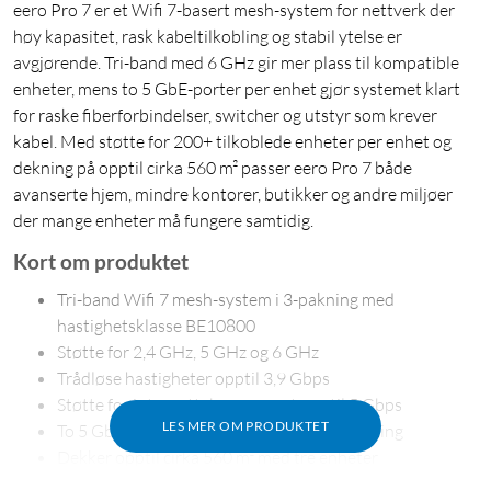
eero Pro 7 er et Wifi 7-basert mesh-system for nettverk der
høy kapasitet, rask kabeltilkobling og stabil ytelse er
avgjørende. Tri-band med 6 GHz gir mer plass til kompatible
enheter, mens to 5 GbE-porter per enhet gjør systemet klart
for raske fiberforbindelser, switcher og utstyr som krever
kabel. Med støtte for 200+ tilkoblede enheter per enhet og
dekning på opptil cirka 560 m² passer eero Pro 7 både
avanserte hjem, mindre kontorer, butikker og andre miljøer
der mange enheter må fungere samtidig.
Kort om produktet
Tri-band Wifi 7 mesh-system i 3-pakning med
hastighetsklasse BE10800
Støtte for 2,4 GHz, 5 GHz og 6 GHz
Trådløse hastigheter opptil 3,9 Gbps
Støtte for internettabonnement opptil 5 Gbps
LES MER OM PRODUKTET
To 5 GbE-porter per enhet for kablet tilkobling
Dekker opptil cirka 560 m² med tre enheter
Støtte for 200+ tilkoblede enheter per enhet