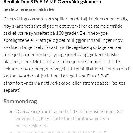
Reolink Duo 3 PoE 16 MP Overvåkingskamera
Se detaljene som aldri før
Overvåkingskamera som spiller inn detaljrik video med veldig
høy skarphet samtidig som det overvåker et større område
takket være synsfeltet på 180 grader. De innebygde
spotlightene er kraftige, og det muliggjør innspillinger i høy
kvalitet i farger, selv i svakt lys. Bevegelsesoppdagelsen ser
forskjell på mennesker, dyr og kjøretøy og gir færre falske
alarmer, mens Motion Track-funksjonen sammenstiller 15
sekunder av oppdaget bevegelse til et stillbilde, slik at du raskt
kan se hvordan objektet har beveget seg. Duo 3 PoE
strømforsynes via nettverkskabel eller strømadapter (selges
separat).
Sammendrag
Overvåkingskamera med to 4K-kamerasensorer, 180°
vidvinkel og PoE-støtte for strømforsyning via
nettverkskabel.
Live-visning og videoinnspilling i 16 MP UHD-