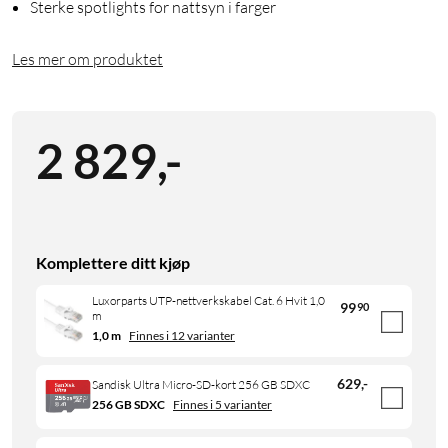
Sterke spotlights for nattsyn i farger
Les mer om produktet
2 829
,
-
Komplettere ditt kjøp
Luxorparts UTP-nettverkskabel Cat. 6 Hvit 1,0
99
90
m
1,0 m
Finnes i 12 varianter
629
,
-
Sandisk Ultra Micro-SD-kort 256 GB SDXC
256 GB SDXC
Finnes i 5 varianter