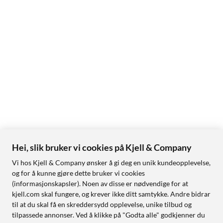
Objektiv: 2,8 mm fast fokus
Blender: F1.6
Videokomprimering: H.265
Synsfelt: 180° horisontalt, 55° vertikalt
Spotlight: 8 (5 W / 6500 K / 560 lm)
Infrarødt lys (nattsyn): 30 m (6x LED / 20 mil / 850 nm)
Dagslyssensor: CDS (Cadmium Sulfide Sensor, for bytte
mellom dag- og nattmodus)
Lyd
Mikrofon: Ja
Høyttaler: Ja
Hei, slik bruker vi cookies på Kjell & Company
Sirene: Ja
Vi hos Kjell & Company ønsker å gi deg en unik kundeopplevelse,
og for å kunne gjøre dette bruker vi cookies
Nettverk og programvare
(informasjonskapsler). Noen av disse er nødvendige for at
kjell.com skal fungere, og krever ikke ditt samtykke. Andre bidrar
Nettverksprotokoll: HTTPS, SSL, TCP/IP, UDP, HTTP,IPv4,
til at du skal få en skreddersydd opplevelse, unike tilbud og
UPnP, RTSP, RTMP, ONVIF, SMTP, NTP, DHCP, DNS, DDNS,
tilpassede annonser. Ved å klikke på "Godta alle" godkjenner du
FTP, P2P