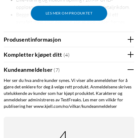
oppløsning gir ekstremt god skarphet og detaljrikdom.
LES MER OM PRODUKTET
Begge kameraenes synsfelt legges sammen til ett
synsfelt med 180° dekning, slik at dødvinkler fjernes.
Nattsyn i farger takket være sterke spotlights eller i
svart-hvitt for diskret overvåking.
Produsentinformasjon
AI-støtten gjør at kameraet kan skille mellom
mennesker, dyr og kjøretøy, slik at antall falske alarmer
Kompletter kjøpet ditt
(
4
)
reduseres.
Spotlight og sirene kan aktiveres automatisk når
Kundeanmeldelser
(
7
)
bevegelse oppdages.
Her ser du hva andre kunder synes. Vi viser alle anmeldelser for å
Motion Track-funksjonen sammenfatter med et
gjøre det enklere for deg å velge rett produkt. Anmeldelsene skrives
stillbilde et objekts bevegelse under 15 sekunder.
utelukkende av kunder som har kjøpt produktet. Karakterer og
Støtte for innspilling av timelapse-videoer.
anmeldelser administreres av TestFreaks. Les mer om vilkår for
Kan spille inn døgnet rundt, når bevegelse oppdages,
publisering her www.kjell.com/no/vilkar/kundeanmeldelser
eller etter tidsinnstilling.
Innstillinger, varsler, live-visning og avspilling i Reolinks
app for iPhone og Android-mobiler.
4
Innebygd mikrofon og høyttaler for toveis