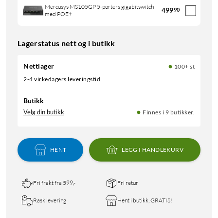
Mercusys MS105GP 5-porters gigabitswitch
499
90
med POE+
Lagerstatus nett og i butikk
Nettlager
100+ st
2-4 virkedagers leveringstid
Butikk
Velg din butikk
Finnes i 9 butikker.
HENT
LEGG I HANDLEKURV
Fri frakt fra 599,-
Fri retur
Rask levering
Hent i butikk, GRATIS!