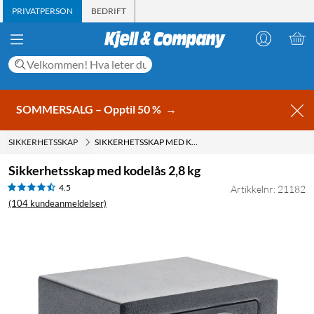
PRIVATPERSON
BEDRIFT
SOMMERSALG – Opptil 50 %
→
SIKKERHETSSKAP
SIKKERHETSSKAP MED KODELÅS 2,8 KG
Sikkerhetsskap med kodelås 2,8 kg
4.5
Artikkelnr: 21182
(104 kundeanmeldelser)