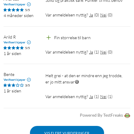
Solid og praktisk safe. Funker til mitt behov 
Verifisert kjøper
5/5
Var anmeldelsen nyttig?
Ja
(
0
)
Nei
(
0
)
4 måneder siden
Arild R
Fin størrelse til barn
Verifisert kjøper
5/5
Var anmeldelsen nyttig?
Ja
(
1
)
Nei
(
0
)
1 år siden
Bente
Helt grei - at den er mindre enn jeg trodde, 
Verifisert kjøper
er jo mitt ansvar😅
3/5
1 år siden
Var anmeldelsen nyttig?
Ja
(
1
)
Nei
(
1
)
Powered By TestFreaks
VIS FLERE VURDERINGER