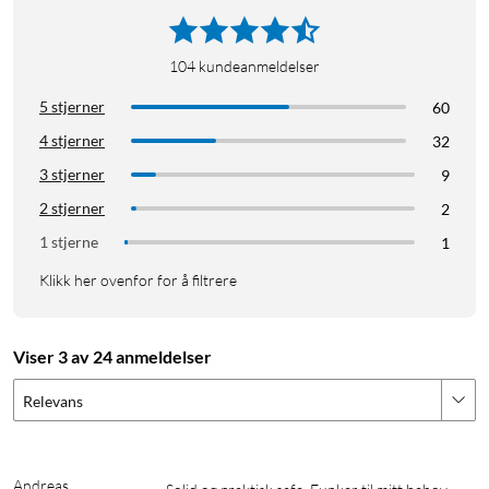
104
kundeanmeldelser
5 stjerner
60
4 stjerner
32
3 stjerner
9
2 stjerner
2
1 stjerne
1
Klikk her ovenfor for å filtrere
Viser 3 av 24 anmeldelser
Relevans
Andreas