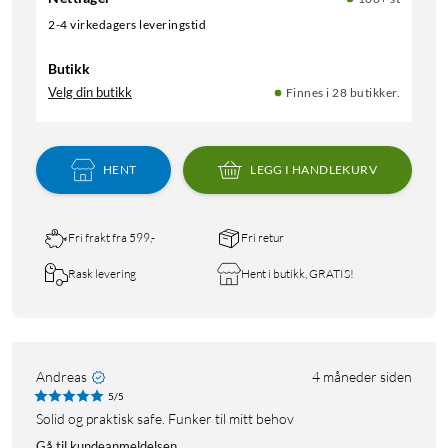
2-4 virkedagers leveringstid
Butikk
Velg din butikk
Finnes i 28 butikker.
HENT
LEGG I HANDLEKURV
Fri frakt fra 599,-
Fri retur
Rask levering
Hent i butikk, GRATIS!
Andreas
4 måneder siden
5/5
Solid og praktisk safe. Funker til mitt behov
Gå til kundeanmeldelsen