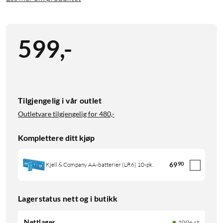
599
,
-
Tilgjengelig i vår outlet
Outletvare tilgjengelig for
480,-
Komplettere ditt kjøp
69
90
Kjell & Company AA-batterier (LR6) 10-pk.
Lagerstatus nett og i butikk
Nettlager
100+ st