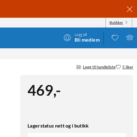
Butikker
Logg på
Bli medlem
Legg til handleliste
5 liker
469
,
-
Lagerstatus nett og i butikk