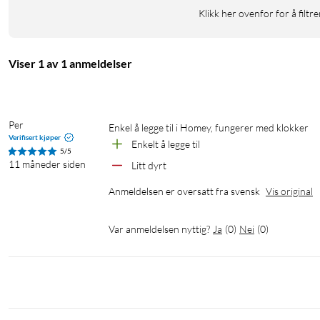
Klikk her ovenfor for å filtre
Viser 1 av 1 anmeldelser
Per
Enkel å legge til i Homey, fungerer med klokker
Verifisert kjøper
Enkelt å legge til
5/5
11 måneder siden
Litt dyrt
Anmeldelsen er oversatt fra svensk
Vis original
Var anmeldelsen nyttig?
Ja
(
0
)
Nei
(
0
)