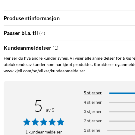
å installere selv i grunnere bokser. Den er også kompatibel m
(
51626
)
. Maksimal belastning er 16A."
Produsentinformasjon
Passer bl.a. til
(
4
)
Kundeanmeldelser
(
1
)
Her ser du hva andre kunder synes. Vi viser alle anmeldelser for å gjør
utelukkende av kunder som har kjøpt produktet. Karakterer og anmeldel
www.kjell.com/no/vilkar/kundeanmeldelser
5 stjerner
5
4 stjerner
av 5
3 stjerner
2 stjerner
1 stjerne
1
kundeanmeldelser