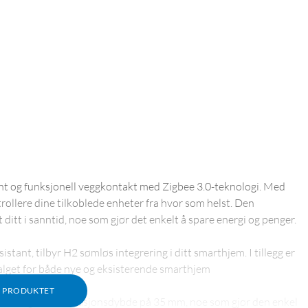
nt og funksjonell veggkontakt med Zigbee 3.0-teknologi. Med
rollere dine tilkoblede enheter fra hvor som helst. Den
itt i sanntid, noe som gjør det enkelt å spare energi og penger.
nt, tilbyr H2 sømløs integrering i ditt smarthjem. I tillegg er
 valget for både nye og eksisterende smarthjem
M PRODUKTET
else og en installasjonsdybde på 35 mm, noe som gjør den enkel