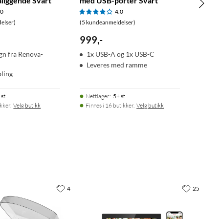
åliggende Svart
med USB-porter Svart
.0
4.0
elser)
(5 kundeanmeldelser)
999
,
-
ign fra Renova-
1x USB-A og 1x USB-C
Leveres med ramme
bling
 st
Nettlager
:
5+ st
ikker.
Velg butikk
Finnes i 16 butikker.
Velg butikk
4
25