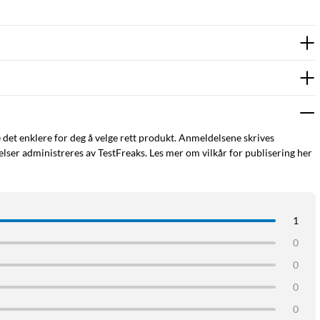
ed andre rammer i 55x55 standard. Kompatibel med Aqara Gateway
e det enklere for deg å velge rett produkt. Anmeldelsene skrives
ser administreres av TestFreaks. Les mer om vilkår for publisering her
1
0
0
0
0