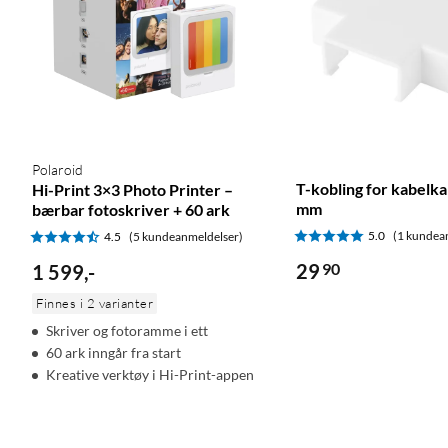
Polaroid
T-kobling for kabelk
Hi-Print 3×3 Photo Printer –
mm
bærbar fotoskriver + 60 ark
5.0
(1 kundea
4.5
(5 kundeanmeldelser)
29
90
1 599
,
-
Finnes i 2 varianter
Skriver og fotoramme i ett
60 ark inngår fra start
Kreative verktøy i Hi-Print-appen