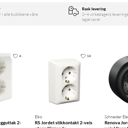
r
Rask levering
r i alle butikkene våre.
2–4 virkedagers leverings
lagervarer
4
14
Elko
Schneider Ele
gguttak 2-
RS Jordet stikkontakt 2-veis
Renova Jor