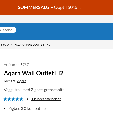
SOMMERSALG
– Opptil 50 % →
EBYGD
AQARA WALL OUTLET H2
Artikkelnr: 57871
Aqara Wall Outlet H2
Mer fra:
Aqara
Vegguttak med Zigbee-grensesnitt
5.0
1 kundeanmeldelser
Zigbee 3.0 kompatibel