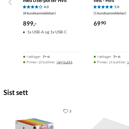
med USB-porter Hvit
veis - Hvit
4.0
5.0
(8 kundeanmeldelser)
(1 kundeanmeldelser)
899
,
-
69
90
1x USB-A og 1x USB-C
Nettlager
:
5+ st
Nettlager
:
5+ st
Finnes i 10 butikker.
Velg butikk
Finnes i 16 butikker.
V
Sist sett
2