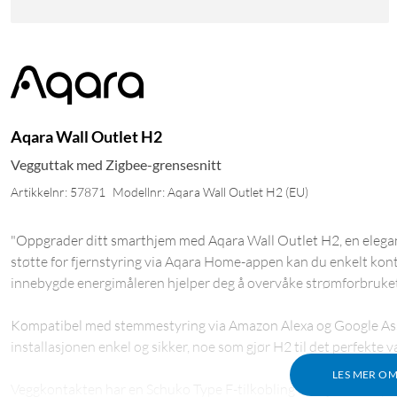
Aqara Wall Outlet H2
Vegguttak med Zigbee-grensesnitt
Artikkelnr: 57871
Modellnr: Aqara Wall Outlet H2 (EU)
"Oppgrader ditt smarthjem med Aqara Wall Outlet H2, en elega
støtte for fjernstyring via Aqara Home-appen kan du enkelt kont
innebygde energimåleren hjelper deg å overvåke strømforbruket d
Kompatibel med stemmestyring via Amazon Alexa og Google Assista
installasjonen enkel og sikker, noe som gjør H2 til det perfekte
LES MER O
Veggkontakten har en Schuko Type F-tilkobling med jordbeskytt