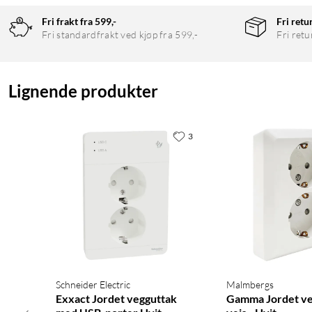
Fri frakt fra 599,-
Fri retu
Fri standardfrakt ved kjøp fra 599,-
Fri retu
Lignende produkter
3
Schneider Electric
Malmbergs
Exxact Jordet vegguttak
Gamma Jordet ve