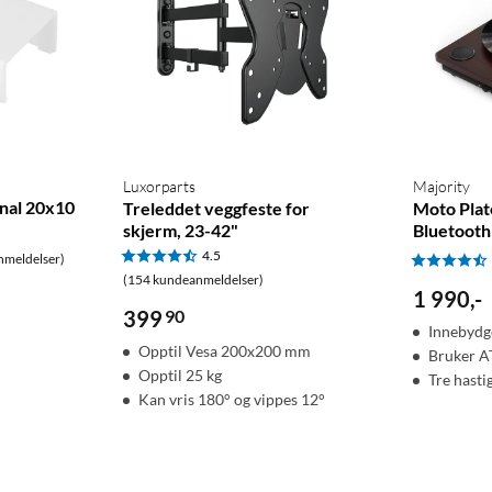
Luxorparts
Majority
anal 20x10
Treleddet veggfeste for
Moto Plat
skjerm, 23-42"
Bluetooth
4.5
nmeldelser)
(154 kundeanmeldelser)
1 990
,
-
399
90
Innebydg
Opptil Vesa 200x200 mm
Bruker 
Opptil 25 kg
Tre hasti
Kan vris 180° og vippes 12°