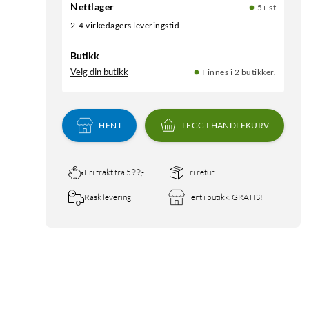
Nettlager
5+ st
2-4 virkedagers leveringstid
Butikk
Velg din butikk
Finnes i 2 butikker.
HENT
LEGG I HANDLEKURV
Fri frakt fra 599,-
Fri retur
Rask levering
Hent i butikk, GRATIS!