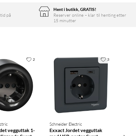
Hent i butikk, GRATIS!
tid på
Reserver online – klar til henting etter
15 minutter
2
3
ctric
Schneider Electric
det vegguttak 1-
Exxact Jordet vegguttak