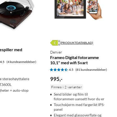
(PRODUKTDATABLAD)
espiller med
Denver
Frameo Digital fotoramme
4.5
(4 kundeanmeldelser)
10,1" med wifi Svart
4.5
(81 kundeanmeldelser)
995
,
-
e stereohøyttalere
AT3600L
Finnes i 2 varianter
gheter + auto-stop
Send bilder og film til
fotorammen uansett hvor du er
Touchskjerm med fargerikt IPS-
panel
Elegant med glassoverflate og