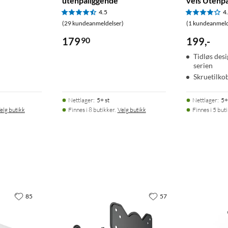
utenpåliggende
veis Utenp
4.5
4
(29 kundeanmeldelser)
(1 kundeanmeld
179
90
199
,
-
Tidløs des
serien
Skruetilko
Nettlager
:
5+ st
Nettlager
:
5+
elg butikk
Finnes i 8 butikker.
Velg butikk
Finnes i 5 but
85
57