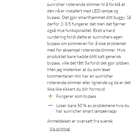
sunricher roterende dimmer til å forstå at 
den nå er installert med LED-lampe og 
bypass. Det gjør smarthjemmet ditt buggy. Så 
derfor 2-3/5 fungerer det men det fjerner 
også mye funksjonalitet. Ekstra hard 
vurdering fordi dette er sunrichers egen 
bypass om sommeren for å løse problemet 
med for eksempel roterende dimmer. Hvis 
produktet bare hadde blitt kalt generisk 
bypass, ville det fått 5a fordi det gjør jobben. 
Men jeg mistenker at du som leser 
kommentaren min har en sunricher 
roterende dimmer eller lignende og da er det 
ikke like sikkert du blir fornøyd.
Fungerer som bypass
Løser bare 50 % av problemene hvis du 
har sunricher smart lampeknapp
Anmeldelsen er oversatt fra svensk
Vis original