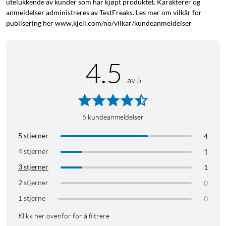
utelukkende av kunder som har kjøpt produktet. Karakterer og
anmeldelser administreres av TestFreaks. Les mer om vilkår for
publisering her www.kjell.com/no/vilkar/kundeanmeldelser
4.5
av 5
6
kundeanmeldelser
5 stjerner
4
4 stjerner
1
3 stjerner
1
2 stjerner
0
1 stjerne
0
Klikk her ovenfor for å filtrere