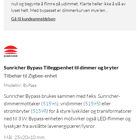
null og begynte å flimre på udimmet. Klarte heller ikke å slå av
lyset helt. Med bypasset er dimmerkurven mye len...
Gå til kundeanmeldelsen
Sunricher Bypass Tilleggsenhet til dimmer og bryter
Tilbehør til Zigbee-enhet
Modellnr: ByPass
Sunricher Bypass brukes sammen med f.eks. Sunricher-
dimmermottaker
(
51596
)
, vridimmer
(
51595
)
eller
strømbryter
(
51598
)
for å styre lyskilder og transformatorer
ned til 3 W. Bypass-enheten motvirker også LED-flimmer og
lysskjær fra avslåtte lavenergipærer/lysrør.
Mål: 25x20x10 mm.