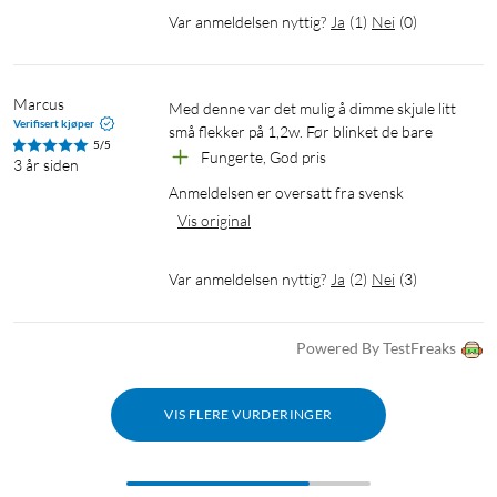
Var anmeldelsen nyttig?
Ja
(
1
)
Nei
(
0
)
Marcus
Med denne var det mulig å dimme skjule litt 
Verifisert kjøper
små flekker på 1,2w. Før blinket de bare
5/5
Fungerte, God pris
3 år siden
Anmeldelsen er oversatt fra svensk
Vis original
Var anmeldelsen nyttig?
Ja
(
2
)
Nei
(
3
)
Powered By TestFreaks
VIS FLERE VURDERINGER