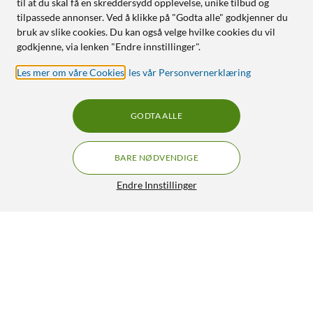
til at du skal få en skreddersydd opplevelse, unike tilbud og
tilpassede annonser. Ved å klikke på "Godta alle" godkjenner du
bruk av slike cookies. Du kan også velge hvilke cookies du vil
godkjenne, via lenken "Endre innstillinger".
Les mer om våre Cookies
,
les vår Personvernerklæring
GODTA ALLE
BARE NØDVENDIGE
Endre Innstillinger
Sunricher Bypass Tilleggsenhet til dimmer og bryter
59,90
4.5/5
HENT
LEGG I HANDLEKURV