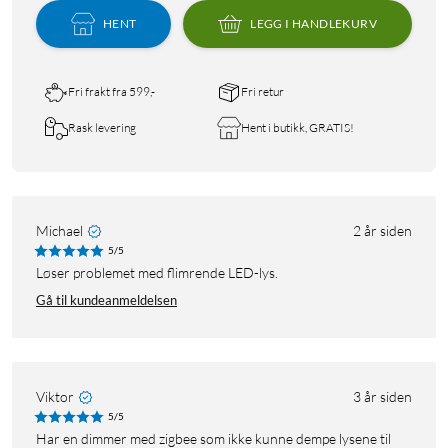
HENT
LEGG I HANDLEKURV
Fri frakt fra 599,-
Fri retur
Rask levering
Hent i butikk, GRATIS!
Michael
2 år siden
5/5
Løser problemet med flimrende LED-lys.
Gå til kundeanmeldelsen
Viktor
3 år siden
5/5
Har en dimmer med zigbee som ikke kunne dempe lysene til