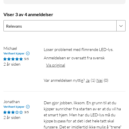
Viser 3 av 4 anmeldelser
Relevans
Michael
Løser problemet med flimrende LED-lys. 
Verifisert kjøper
Anmeldelsen er oversatt fra svensk
5/5
2 år siden
Vis original
Var anmeldelsen nyttig?
Ja
(
1
)
Nei
(
0
)
Jonathan
Den gjør jobben, liksom. En grunn til at du 
Verifisert kjøper
kjøper sunricher fra starten av er at du vil ha 
3/5
et smart hjem. Men har du LED-lys må du 
2 år siden
kjøpe bypass for at det i det hele tatt skal 
fungere. Det er imidlertid ikke mulig å "trene" 