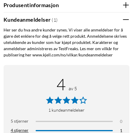
lysstyrke og temperatur på RGBW-belysningen din. Denne
Produsentinformasjon
kontrolleren gir deg muligheten til å skape den atmosfæren du
ønsker ved hjelp av smarttelefonen eller nettbrettet ditt.
Kundeanmeldelser
(
1
)
Enten du vil ha et mykt, varmt lys for en avslappende kveld
Her ser du hva andre kunder synes. Vi viser alle anmeldelser for å
eller et livlig, fargerikt lys for en fest, tilbyr Shelly Plus RGBW
gjøre det enklere for deg å velge rett produkt. Anmeldelsene skrives
PM den fleksibiliteten du trenger.
utelukkende av kunder som har kjøpt produktet. Karakterer og
anmeldelser administreres av TestFreaks. Les mer om vilkår for
Enkel Installering og Bruk
publisering her www.kjell.com/no/vilkar/kundeanmeldelser
Kontrolleren er designet for enkel installering og bruk. Den
kan raskt kobles til WiFi-nettverket ditt og styres via Shelly-
4
appen, tilgjengelig for både iOS og Android. Du kan opprette
av 5
tidsplaner og automatiseringsregler for å styre belysningen
etter dine behov og preferanser. Med støtte for
stemmestyring via populære smarthjem-systemer, er den også
1
kundeanmeldelser
kompatibel med Alexa og Google Assistant, noe som gjør den
enda mer brukervennlig.
5 stjerner
0
4 stjerner
1