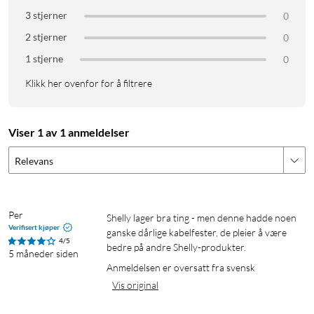
Høy Ytelse og Pålitelighet
3 stjerner
0
2 stjerner
0
Shelly Plus RGBW PM tilbyr høy ytelse og pålitelighet med
1 stjerne
0
støtte for opptil 4-kanal RGBW-belysning. Den er konstruert
for å håndtere krevende lysinnstillinger og gir deg en stabil og
Klikk her ovenfor for å filtrere
konstant belysningseffekt. Den robuste designen og
høykvalitets komponentene sikrer langvarig bruk og minimalt
behov for vedlikehold.
Viser 1 av 1 anmeldelser
Relevans
Spesifikasjoner
- **Styring:** WiFi, Shelly-app, Alexa, Google Assistant
Per
- **Kanaler:** Opptil 4-kanal RGBW
Shelly lager bra ting - men denne hadde noen 
Verifisert kjøper
ganske dårlige kabelfester, de pleier å være 
- **App-styring:** Ja, for iOS og Android
4/5
bedre på andre Shelly-produkter.
- **Installering:** Enkel installering via WiFi
5 måneder siden
Anmeldelsen er oversatt fra svensk
- **Mål:** 82 x 82 x 31 mm
Vis original