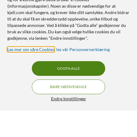
(informasjonskapsler). Noen av disse er nødvendige for at
kjell.com skal fungere, og krever ikke ditt samtykke. Andre bidrar
til at du skal få en skreddersydd opplevelse, unike tilbud og
tilpassede annonser. Ved å klikke på "Godta alle" godkjenner du
bruk av slike cookies. Du kan også velge hvilke cookies du vil
godkjenne, via lenken "Endre innstillinger".
Les mer om våre Cookies
,
les vår Personvernerklæring
GODTA ALLE
BARE NØDVENDIGE
Endre Innstillinger
Shelly Plus RGBW PM
399,90
4/5
HENT
LEGG I HANDLEKURV