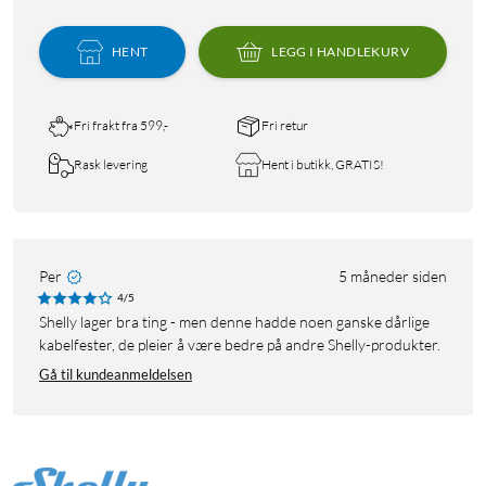
HENT
LEGG I HANDLEKURV
Fri frakt fra 599,-
Fri retur
Rask levering
Hent i butikk, GRATIS!
Per
5 måneder siden
4/5
Shelly lager bra ting - men denne hadde noen ganske dårlige
kabelfester, de pleier å være bedre på andre Shelly-produkter.
Gå til kundeanmeldelsen