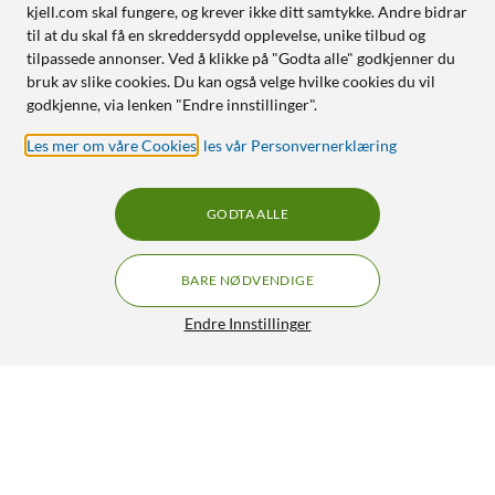
kjell.com skal fungere, og krever ikke ditt samtykke. Andre bidrar
til at du skal få en skreddersydd opplevelse, unike tilbud og
tilpassede annonser. Ved å klikke på "Godta alle" godkjenner du
bruk av slike cookies. Du kan også velge hvilke cookies du vil
godkjenne, via lenken "Endre innstillinger".
Les mer om våre Cookies
,
les vår Personvernerklæring
GODTA ALLE
BARE NØDVENDIGE
Endre Innstillinger
Philips Hue Color Ambiance Smart LED-pære E27 1100 lm
599,-
5/5
HENT
LEGG I HANDLEKURV