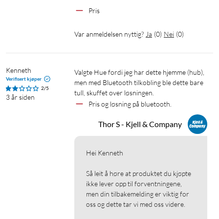
Pris
Var anmeldelsen nyttig?
Ja
(
0
)
Nei
(
0
)
Kenneth
Valgte Hue fordi jeg har dette hjemme (hub), 
Verifisert kjøper
men med Bluetooth tilkobling ble dette bare 
2/5
tull, skuffet over løsningen.
3 år siden
Pris og løsning på bluetooth. 
Thor S - Kjell & Company
Hei Kenneth

Så leit å høre at produktet du kjøpte 
ikke lever opp til forventningene, 
men din tilbakemelding er viktig for 
oss og dette tar vi med oss videre.
