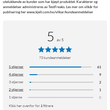
utelukkende av kunder som har kjøpt produktet. Karakterer og
anmeldelser administreres av TestFreaks. Les mer om vilkår for
publisering her www.kjell.com/no/vilkar/kundeanmeldelser
5
av 5
73
kundeanmeldelser
5 stjerner
61
4 stjerner
9
3 stjerner
2
2 stjerner
1
1 stjerne
0
Klikk her ovenfor for å filtrere