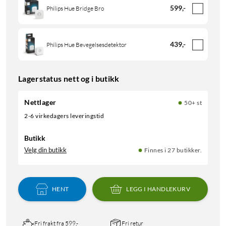
599
,
-
Philips Hue Bridge Bro
439
,
-
Philips Hue Bevegelsesdetektor
Lagerstatus nett og i butikk
Nettlager
50+ st
2-6 virkedagers leveringstid
Butikk
Velg din butikk
Finnes i 27 butikker.
HENT
LEGG I HANDLEKURV
Fri frakt fra 599,-
Fri retur