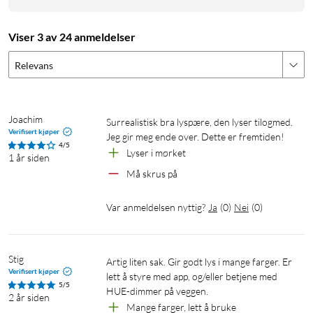
Viser 3 av 24 anmeldelser
Relevans
Joachim
Surrealistisk bra lyspære, den lyser tilogmed. 
Verifisert kjøper
Jeg gir meg ende over. Dette er fremtiden!
4/5
Lyser i mørket
1 år siden
Må skrus på
Var anmeldelsen nyttig?
Ja
(
0
)
Nei
(
0
)
Stig
Artig liten sak. Gir godt lys i mange farger. Er 
Verifisert kjøper
lett å styre med app, og/eller betjene med 
5/5
HUE-dimmer på veggen.
2 år siden
Mange farger, lett å bruke