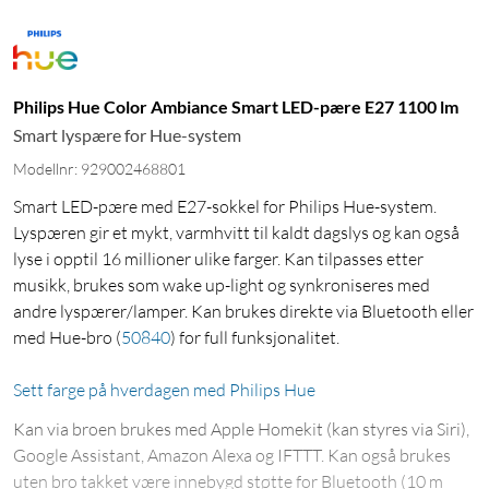
Philips Hue Color Ambiance Smart LED-pære E27 1100 lm
Smart lyspære for Hue-system
Modellnr: 929002468801
Smart LED-pære med E27-sokkel for Philips Hue-system.
Lyspæren gir et mykt, varmhvitt til kaldt dagslys og kan også
lyse i opptil 16 millioner ulike farger. Kan tilpasses etter
musikk, brukes som wake up-light og synkroniseres med
andre lyspærer/lamper. Kan brukes direkte via Bluetooth eller
med Hue-bro
(
50840
)
for full funksjonalitet.
Sett farge på hverdagen med Philips Hue
Kan via broen brukes med Apple Homekit (kan styres via Siri),
Google Assistant, Amazon Alexa og IFTTT. Kan også brukes
uten bro takket være innebygd støtte for Bluetooth (10 m