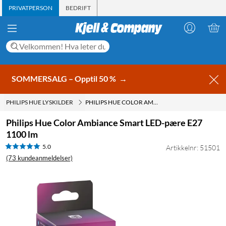
PRIVATPERSON
BEDRIFT
SOMMERSALG – Opptil 50 %
→
PHILIPS HUE LYSKILDER
PHILIPS HUE COLOR AMBIANCE SMART LED-PÆRE E27 1100 LM
Philips Hue Color Ambiance Smart LED-pære E27
1100 lm
5.0
Artikkelnr: 51501
(73 kundeanmeldelser)