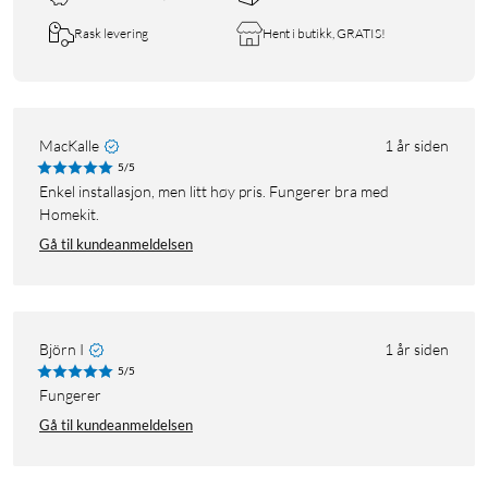
Rask levering
Hent i butikk, GRATIS!
MacKalle
1 år siden
5/5
Enkel installasjon, men litt høy pris. Fungerer bra med
Homekit.
Gå til kundeanmeldelsen
Björn I
1 år siden
5/5
Fungerer
Gå til kundeanmeldelsen