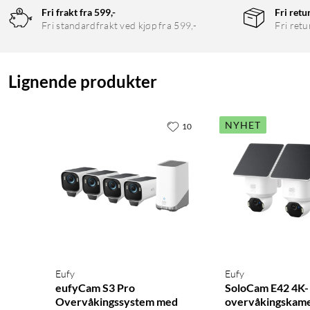
Fri frakt fra 599,-
Fri retu
Fri standardfrakt ved kjøp fra 599,-
Fri retu
Lignende produkter
NYHET
10
Philips Hue Bridge gjør alt dette mulig
En Hue Bridge gir deg hele oppsettet av smarthjem-sikkerhetsfu
mulighet for å utvide innstillingene for hjemmesikkerhet – eller 
Appstyring
Varsler sendes direkte på telefonen. Slå på lys eller lydalarm 
Eufy
Eufy
eufyCam S3 Pro
SoloCam E42 4K-
hjemmesikkerhet lett tilgjengelig.
Overvåkingssystem med
overvåkingskame