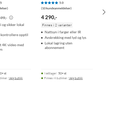
.5
5.0
elser)
(10 kundeanmeldelser)
4 290
,
-
699,-
 og sikker lokal
Finnes i 2 varianter
Nattsyn i farger eller IR
kontrollere opptil
Avskrekking med lyd og lys
r
Lokal lagring uten
t 4K-video med
abonnement
yn
0+ st
Nettlager
:
50+ st
tikker.
Velg butikk
Finnes i 6 butikker.
Velg butikk