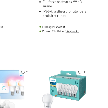
Fullfarge nattsyn og 99 dB-
sirene
IP66-klassifisert for utendørs
bruk året rundt
 st
Nettlager
:
100+ st
Finnes i 7 butikker.
Velg butikk
2
11