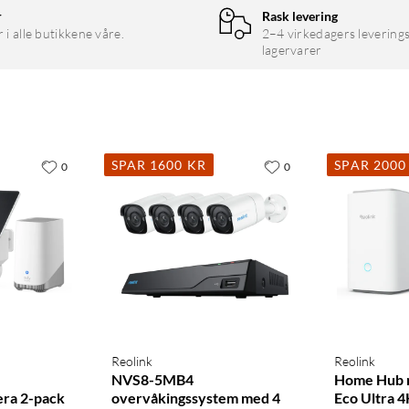
r
Rask levering
r i alle butikkene våre.
2–4 virkedagers leverings
lagervarer
SPAR 1600 KR
SPAR 2000
0
0
nksjoner: lys- og lydalarm, automatisert nærværsimitasjon og
smart belysning.
med et knappetrykk. Med Philips Hue-appen har du smart
Reolink
Reolink
NVS8-5MB4
Home Hub 
ra 2-pack
overvåkingssystem med 4
Eco Ultra 