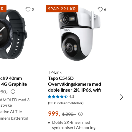
KR
SPAR 291 KR
0
6
TP-Link
tch9 40mm
Tapo C545D
+ 4G Graphite
Overvåkingskamera med
doble linser 2K, IP66, wifi
990,-
4.5
r AMOLED med 3
(33 kundeanmeldelser)
sstyrke
tive AI Tile
999
,
-
1 290,-
imers batteritid
Doble 2K-linser med
synkronisert AI-sporing