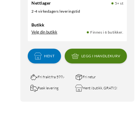
Nettlager
5+ st
2-4 virkedagers leveringstid
Butikk
Velg din butikk
Finnes i 6 butikker.
HENT
LEGG I HANDLEKURV
Fri frakt fra 599,-
Fri retur
Rask levering
Hent i butikk, GRATIS!