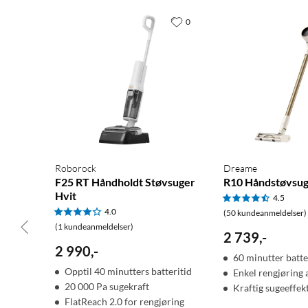
0
Kontaktsensorer
Batteritype: CR2
Montering: dobbeltsidig teip, skruer (ikke inkludert)
IP-klasse: IP20
Driftstemperatur: -20 til 45 °C
Beskyttelsesklasse: Klasse 3
Mål: 7x2,2x2 cm
Kamera
Roborock
Dreame
Oppløsning: 1080 p
F25 RT Håndholdt Støvsuger
R10 Håndstøvsu
IP-klasse: IP65
Hvit
4.5
Driftstemperatur: -20 til 45 °C
4.0
(50 kundeanmeldelser)
Beskyttelsesklasse: Klasse 3
(1 kundeanmeldelser)
2 739
,
-
Mål: 7,4x9,2 cm
2 990
,
-
60 minutter batte
Opptil 40 minutters batteritid
Enkel rengjøring a
Smarthjem
Philips Hue
Zigbee
20 000 Pa sugekraft
Kraftig sugeeffek
FlatReach 2.0 for rengjøring