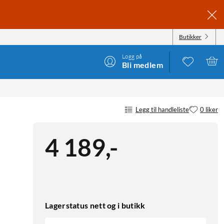
Butikker
Logg på
Bli medlem
Legg til handleliste
0 liker
4 189
,
-
Lagerstatus nett og i butikk