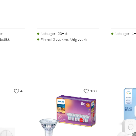
er
Nettlager
:
20+ st
Nettlager
:
1+
 butikk
Finnes i 3 butikker.
Velg butikk
4
130