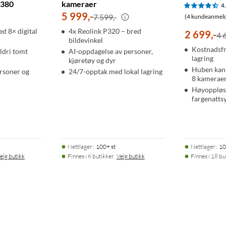
S380
kameraer
4
5 999
,
-
7 599,-
(4 kundeanmeld
080p HD live-stream, nattsyn og en høyttaler for toveissamtaler og
d 8× digital
4x Reolink P320 – bred
2 699
,
-
4 
stede.
bildevinkel
Kostnadsfri
aldri tomt
AI-oppdagelse av personer,
lagring
kjøretøy og dyr
Huben kan 
rsoner og
24/7-opptak med lokal lagring
8 kamerae
til deg. De kan til og med tenne lamper/lyspærer – hvis noen
Høyoppløs
fargenatts
Nettlager
:
100+ st
Nettlager
:
10
elg butikk
Finnes i 6 butikker.
Velg butikk
Finnes i 18 bu