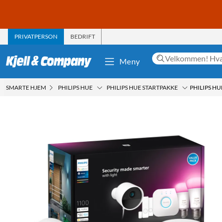
PRIVATPERSON
BEDRIFT
Meny
SMARTE HJEM
PHILIPS HUE
PHILIPS HUE STARTPAKKE
PHILIPS H