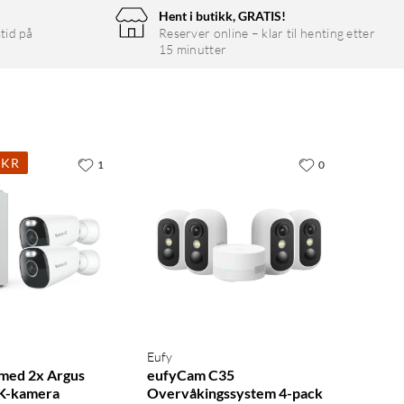
Hent i butikk, GRATIS!
tid på
Reserver online – klar til henting etter
15 minutter
 KR
1
0
Eufy
med 2x Argus
eufyCam C35
4K-kamera
Overvåkingssystem 4-pack