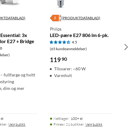
UKTDATABLAD)
(PRODUKTDATABLAD)
Philips
Essential: 3x
LED-pære E27 806 lm 6-pk.
lor E27 + Bridge
4.5
.0
(65 kundeanmeldelser)
elser)
119
90
Tilsvarer: ~60 W
– fullfarge og hvitt
Varmhvit
pstyring
e, dim og mer
 st
Nettlager
:
100+ st
ikker.
Velg butikk
Finnes i 21 butikker.
Velg butikk