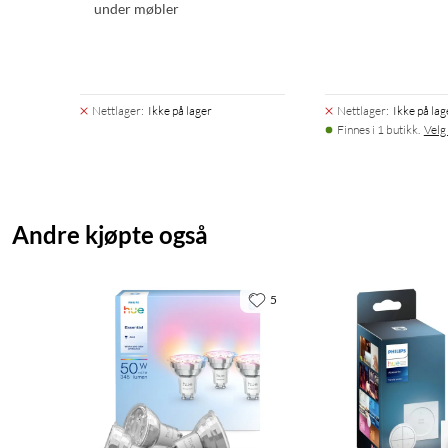
under møbler
Nettlager
:
Ikke på lager
Nettlager
:
Ikke på lag
Finnes i 1 butikk.
Velg
Andre kjøpte også
5