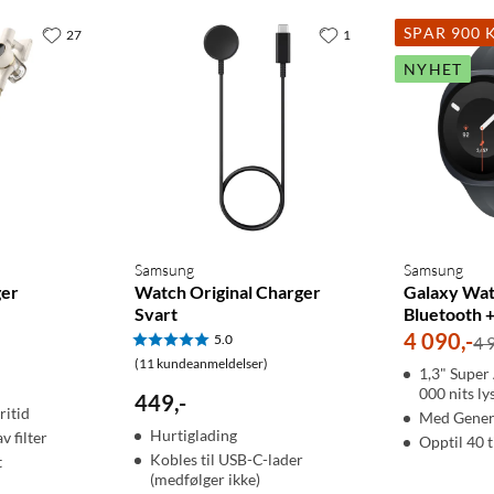
SPAR 900 
27
1
NYHET
Samsung
Samsung
ger
Watch Original Charger
Galaxy Wa
Svart
Bluetooth 
4 090
,
-
5.0
4 
(11 kundeanmeldelser)
1,3" Supe
000 nits ly
449
,
-
ritid
Med Genera
Hurtiglading
v filter
Opptil 40 t
Kobles til USB-C-lader
t
(medfølger ikke)