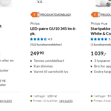
(PRODUKTDATABLAD)
(PROD
Philips
Philips Hue
t
LED-pære GU10 345 lm 6-
Startpakke 
pk.
White & Co
4.5
5
(522 kundeanmeldelser)
(1 kundeanmeld
249
90
1 039
,
-
m eller en
Tennes umiddelbart
3 lyspærer 
Kan dimmes
Bro for ap
juster
Varmt til varmhvitt lys
Endre farg
g og
ater
Nettlager
:
100+ st
Nettlager
:
5+
elg butikk
Finnes i 26 butikker.
Velg butikk
Finnes i 8 but