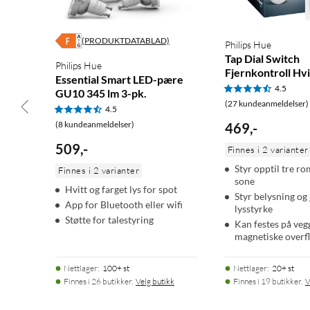
(PRODUKTDATABLAD)
Philips Hue
Tap Dial Switch
Philips Hue
Fjernkontroll Hvi
Essential Smart LED-pære
4.5
GU10 345 lm 3-pk.
(27 kundeanmeldelser)
4.5
(8 kundeanmeldelser)
469
,
-
509
,
-
Finnes i 2 varianter
Styr opptil tre ro
Finnes i 2 varianter
sone
Hvitt og farget lys for spot
Styr belysning og 
App for Bluetooth eller wifi
lysstyrke
Støtte for talestyring
Kan festes på veg
magnetiske overfl
Nettlager
:
100+ st
Nettlager
:
20+ st
Finnes i 26 butikker.
Velg butikk
Finnes i 19 butikker.
V