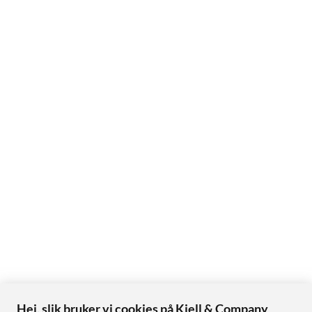
Dreames interne lab. Faktisk ytelse kan variere avhengig av
faktisk bruk og omgivelser.
4
194 minutter er basert på tester i Dreames interne lab med
støvsugeren i støvsugermodus og standardinnstillinger.
Faktisk ytelse kan variere avhengig av faktisk bruk og
omgivelser.
Hei, slik bruker vi cookies på Kjell & Company