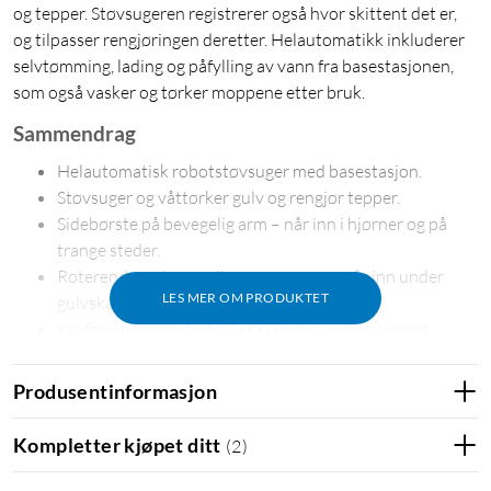
og tepper. Støvsugeren registrerer også hvor skittent det er,
og tilpasser rengjøringen deretter. Helautomatikk inkluderer
selvtømming, lading og påfylling av vann fra basestasjonen,
som også vasker og tørker moppene etter bruk.
Sammendrag
Helautomatisk robotstøvsuger med basestasjon.
Støvsuger og våttørker gulv og rengjør tepper.
Sidebørste på bevegelig arm – når inn i hjørner og på
trange steder.
Roterende og bevegelige mopper som når inn under
LES MER OM PRODUKTET
gulvskap og lave møbler.
Kraftig sugeeffekt på 11 000 Pa gjør rengjøring og
dyprengjøring mer effektiv.
Oppdager vanskelige flekker og tilpasser rengjøringen
Produsentinformasjon
automatisk.
Basestasjon som rengjør og tørker moppene etter bruk.
Kompletter kjøpet ditt
(
2
)
Automatisk tømming og lading samt påfylling av vann
og rengjøringsmiddel.