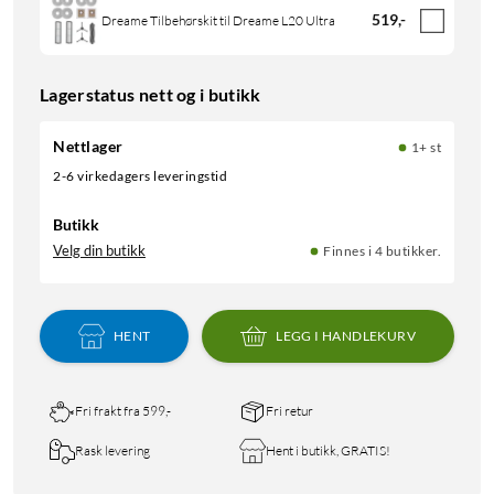
519
,
-
Dreame Tilbehørskit til Dreame L20 Ultra
Lagerstatus nett og i butikk
Nettlager
1+ st
2-6 virkedagers leveringstid
Butikk
Velg din butikk
Finnes i 4 butikker.
HENT
LEGG I HANDLEKURV
Fri frakt fra 599,-
Fri retur
Rask levering
Hent i butikk, GRATIS!