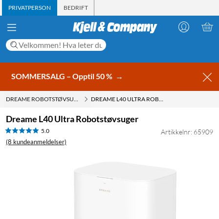
PRIVATPERSON
BEDRIFT
SOMMERSALG – Opptil 50 %
→
DREAME ROBOTSTØVSUGER
DREAME L40 ULTRA ROBOTSTØVSUGER
Dreame L40 Ultra Robotstøvsuger
5.0
Artikkelnr: 65909
(8 kundeanmeldelser)