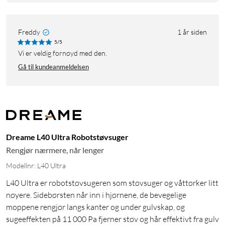
Freddy
1 år siden
5/5
Vi er veldig fornøyd med den.
Gå til kundeanmeldelsen
Dreame L40 Ultra Robotstøvsuger
Rengjør nærmere, når lenger
Modellnr: L40 Ultra
L40 Ultra er robotstøvsugeren som støvsuger og våttørker litt
nøyere. Sidebørsten når inn i hjørnene, de bevegelige
moppene rengjør langs kanter og under gulvskap, og
sugeeffekten på 11 000 Pa fjerner støv og hår effektivt fra gulv